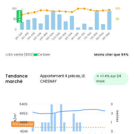
100
100
Ce bien
50
50
0
320-360k
360-400k
400-440k
440-480k
480-520k
520-560k
560-600k
600-640k
640-680k
680-720k
720-760k
760-800k
800-840k
840-880k
280-320k
En vente (800)
Ce bien
Moins cher que 94%
Tendance
Appartement 4 pièces, LE
↗ +1.4% sur 24
marché
CHESNAY
mois
5405
3
Ventes
4952
2
€/m²
4498
1
Prix annonce
4044
0