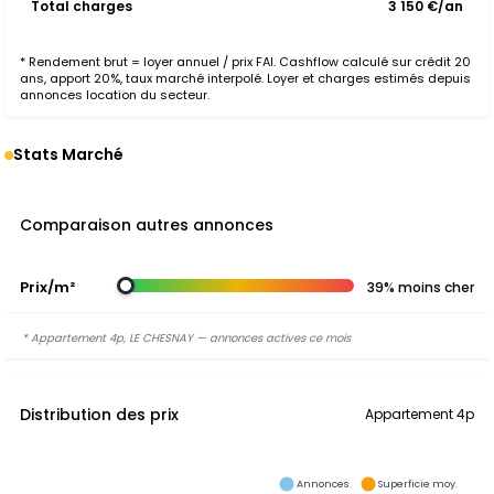
Total charges
3 150 €/an
* Rendement brut = loyer annuel / prix FAI. Cashflow calculé sur crédit 20
ans, apport 20%, taux marché interpolé. Loyer et charges estimés depuis
annonces location du secteur.
Stats Marché
Comparaison autres annonces
Prix/m²
39% moins cher
* Appartement 4p, LE CHESNAY — annonces actives ce mois
Distribution des prix
Appartement 4p
Annonces
Superficie moy.