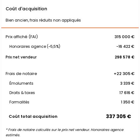
Coût d'acquisition
Bien ancien, frais réduits non appliqués
Prix affiché (FAI)
315 000 €
Honoraires agence (~5,5%)
-16 422 €
Prix net vendeur
298 578 €
Frais de notaire
+22 305 €
Émoluments
3 339 €
Droits & taxes
17 616 €
Formalités
1 350 €
337 305 €
Coût total acquisition
* Frais de notaire calculés sur le prix net vendeur. Honoraires agence
estimés.