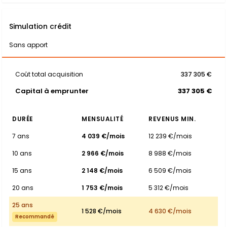
Simulation crédit
Sans apport
Coût total acquisition
337 305 €
Capital à emprunter
337 305 €
DURÉE
MENSUALITÉ
REVENUS MIN.
7 ans
4 039 €/mois
12 239 €/mois
10 ans
2 966 €/mois
8 988 €/mois
15 ans
2 148 €/mois
6 509 €/mois
20 ans
1 753 €/mois
5 312 €/mois
25 ans
1 528 €/mois
4 630 €/mois
Recommandé