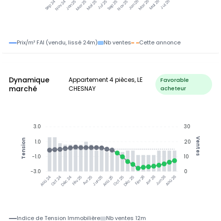
Nov 24
Jan 25
Mar 25
Mai 25
Jul 25
Sep 25
Nov 25
Jan 26
Mar 26
Mai 26
Jul 26
Sep 24
Prix/m² FAI (vendu, lissé 24m)
Nb ventes
Cette annonce
Dynamique
Appartement 4 pièces, LE
Favorable
marché
CHESNAY
acheteur
3.0
30
Ventes
Tension
1.0
20
-1.0
10
-3.0
0
Oct 24
Déc 24
Fév 25
Avr 25
Jun 25
Aoû 25
Oct 25
Déc 25
Fév 26
Avr 26
Jun 26
Aoû 26
Aoû 24
Indice de Tension Immobilière
Nb ventes 12m