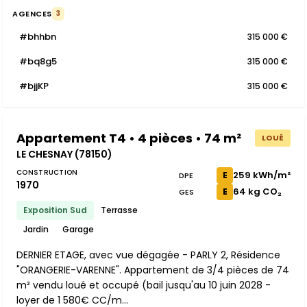
AGENCES
3
#bhhbn
315 000 €
#bq8g5
315 000 €
#bjjKP
315 000 €
Appartement T4 • 4 pièces • 74 m²
LOUÉ
LE CHESNAY (78150)
CONSTRUCTION
259 kWh/m²
E
DPE
1970
64 kg CO₂
E
GES
Exposition Sud
Terrasse
Jardin
Garage
DERNIER ETAGE, avec vue dégagée - PARLY 2, Résidence
"ORANGERIE-VARENNE". Appartement de 3/4 pièces de 74
m² vendu loué et occupé (bail jusqu'au 10 juin 2028 -
loyer de 1 580€ CC/m...