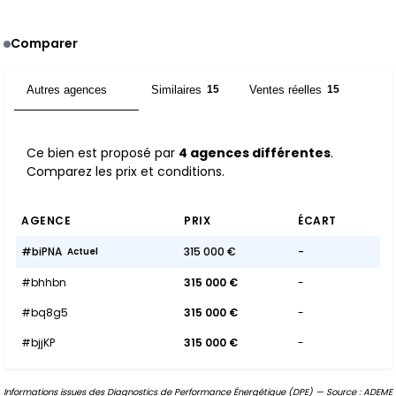
Comparer
Autres agences
Similaires
Ventes réelles
4
15
15
Ce bien est proposé par
4 agences différentes
.
Comparez les prix et conditions.
AGENCE
PRIX
ÉCART
#biPNA
315 000 €
-
Actuel
#bhhbn
315 000 €
-
#bq8g5
315 000 €
-
#bjjKP
315 000 €
-
Informations issues des Diagnostics de Performance Énergétique (DPE) — Source : ADEME