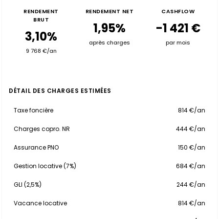
RENDEMENT
RENDEMENT NET
CASHFLOW
BRUT
1,95%
-1 421 €
3,10%
après charges
par mois
9 768 €/an
DÉTAIL DES CHARGES ESTIMÉES
Taxe foncière
814 €/an
Charges copro. NR
444 €/an
Assurance PNO
150 €/an
Gestion locative (7%)
684 €/an
GLI (2,5%)
244 €/an
Vacance locative
814 €/an