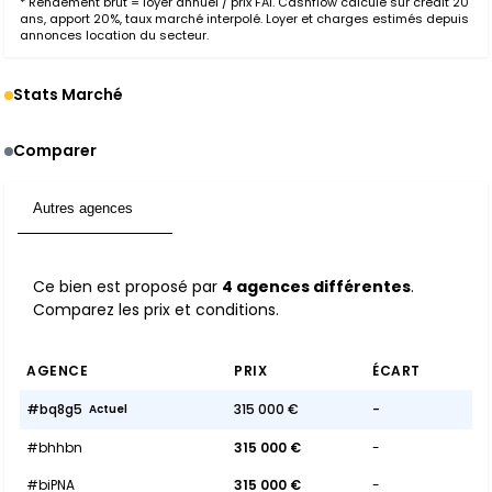
* Rendement brut = loyer annuel / prix FAI. Cashflow calculé sur crédit 20
ans, apport 20%, taux marché interpolé. Loyer et charges estimés depuis
annonces location du secteur.
Stats Marché
Comparer
Autres agences
4
Ce bien est proposé par
4 agences différentes
.
Comparez les prix et conditions.
AGENCE
PRIX
ÉCART
#bq8g5
315 000 €
-
Actuel
#bhhbn
315 000 €
-
#biPNA
315 000 €
-