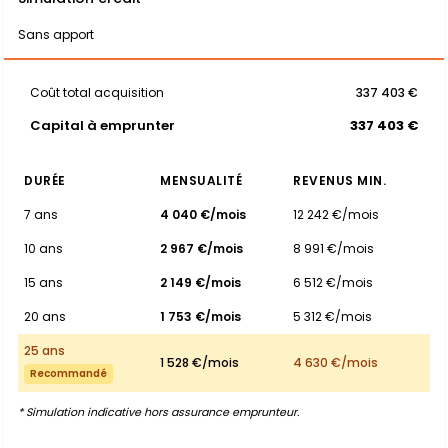
Sans apport
Coût total acquisition
337 403 €
Capital à emprunter
337 403 €
DURÉE
MENSUALITÉ
REVENUS MIN.
7 ans
4 040 €/mois
12 242 €/mois
10 ans
2 967 €/mois
8 991 €/mois
15 ans
2 149 €/mois
6 512 €/mois
20 ans
1 753 €/mois
5 312 €/mois
25 ans
1 528 €/mois
4 630 €/mois
Recommandé
* Simulation indicative hors assurance emprunteur.