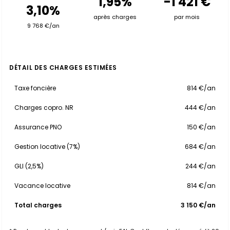
1,95%
-1 421 €
3,10%
après charges
par mois
9 768 €/an
DÉTAIL DES CHARGES ESTIMÉES
Taxe foncière
814 €/an
Charges copro. NR
444 €/an
Assurance PNO
150 €/an
Gestion locative (7%)
684 €/an
GLI (2,5%)
244 €/an
Vacance locative
814 €/an
Total charges
3 150 €/an