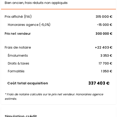
Bien ancien, frais réduits non appliqués
Prix affiché (FAI)
315 000 €
Honoraires agence (~5,0%)
-15 000 €
Prix net vendeur
300 000 €
Frais de notaire
+22 403 €
Émoluments
3 353 €
Droits & taxes
17 700 €
Formalités
1 350 €
337 403 €
Coût total acquisition
* Frais de notaire calculés sur le prix net vendeur. Honoraires agence
estimés.
Simulation crédit