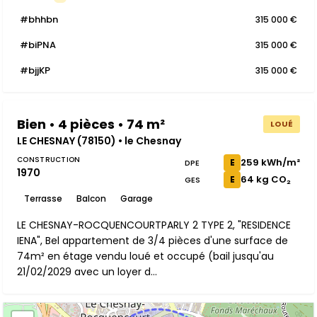
#bhhbn
315 000 €
#biPNA
315 000 €
#bjjKP
315 000 €
Bien • 4 pièces • 74 m²
LOUÉ
LE CHESNAY (78150) • le Chesnay
CONSTRUCTION
259 kWh/m²
E
DPE
1970
64 kg CO₂
E
GES
Terrasse
Balcon
Garage
LE CHESNAY-ROCQUENCOURTPARLY 2 TYPE 2, "RESIDENCE
IENA", Bel appartement de 3/4 pièces d'une surface de
74m² en étage vendu loué et occupé (bail jusqu'au
21/02/2029 avec un loyer d...