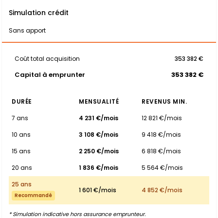
Simulation crédit
Sans apport
Coût total acquisition
353 382 €
Capital à emprunter
353 382 €
DURÉE
MENSUALITÉ
REVENUS MIN.
7 ans
4 231 €/mois
12 821 €/mois
10 ans
3 108 €/mois
9 418 €/mois
15 ans
2 250 €/mois
6 818 €/mois
20 ans
1 836 €/mois
5 564 €/mois
25 ans
1 601 €/mois
4 852 €/mois
Recommandé
* Simulation indicative hors assurance emprunteur.