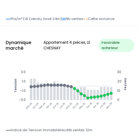
Prix/m² FAI (vendu, lissé 24m)
Nb ventes
Cette annonce
Dynamique
Appartement 4 pièces, LE
Favorable
marché
CHESNAY
acheteur
3.0
30
Ventes
Tension
1.0
20
-1.0
10
-3.0
0
Jun 25
Jun 26
Oct 24
Déc 24
Fév 25
Avr 25
Aoû 25
Oct 25
Déc 25
Fév 26
Avr 26
Aoû 26
Aoû 24
Indice de Tension Immobilière
Nb ventes 12m