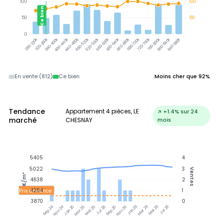
100
100
Ce bien
50
50
0
320-360k
360-400k
400-440k
440-480k
480-520k
520-560k
560-600k
600-640k
640-680k
680-720k
720-760k
760-800k
800-840k
840-880k
280-320k
En vente (812)
Ce bien
Moins cher que 92%
Tendance
Appartement 4 pièces, LE
↗ +1.4% sur 24
marché
CHESNAY
mois
5405
4
5022
3
Ventes
€/m²
4638
2
4254
1
Prix annonce
3870
0
Jan 25
Jul 25
Jan 26
Jul 26
Nov 24
Mar 25
Mai 25
Sep 25
Nov 25
Mar 26
Mai 26
Sep 24