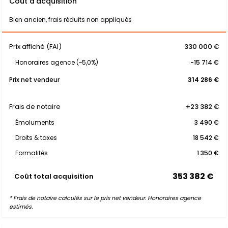
Coût d'acquisition
Bien ancien, frais réduits non appliqués
Prix affiché (FAI)
330 000 €
Honoraires agence (~5,0%)
-15 714 €
Prix net vendeur
314 286 €
Frais de notaire
+23 382 €
Émoluments
3 490 €
Droits & taxes
18 542 €
Formalités
1 350 €
353 382 €
Coût total acquisition
* Frais de notaire calculés sur le prix net vendeur. Honoraires agence
estimés.