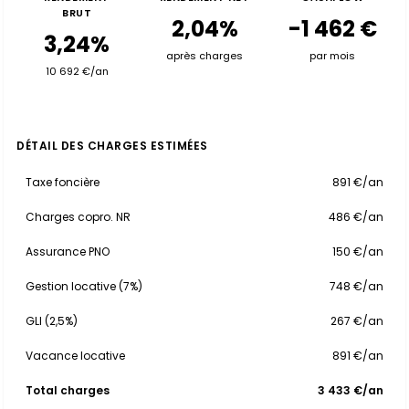
BRUT
2,04%
-1 462 €
3,24%
après charges
par mois
10 692 €/an
DÉTAIL DES CHARGES ESTIMÉES
Taxe foncière
891 €/an
Charges copro. NR
486 €/an
Assurance PNO
150 €/an
Gestion locative (7%)
748 €/an
GLI (2,5%)
267 €/an
Vacance locative
891 €/an
Total charges
3 433 €/an