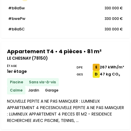
#b8a5w
330 000 €
#bwePw
330 000 €
#b8a5C
330 000 €
Appartement T4 • 4 pièces • 81 m²
LE CHESNAY (78150)
ÉTAGE
267 kWh/m²
E
DPE
1er étage
47 kg CO₂
D
GES
Piscine
Sans vis-à-vis
Calme
Jardin
Garage
NOUVELLE PEPITE A NE PAS MANQUER : LUMINEUX
APPARTEMENT 4 PIECESNOUVELLE PEPITE A NE PAS MANQUER
: LUMINEUX APPARTEMENT 4 PIECES 81 M2 - RESIDENCE
RECHERCHEE AVEC PISCINE, TENNIS, ...