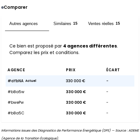
Comparer
Autres agences
Similaires
Ventes réelles
4
15
15
Ce bien est proposé par
4 agences différentes
.
Comparez les prix et conditions.
AGENCE
PRIX
ÉCART
#aYbNA
330 000 €
-
Actuel
#b8a5w
330 000 €
-
#bwePw
330 000 €
-
#b8a5C
330 000 €
-
Informations issues des Diagnostics de Performance Énergétique (DPE) — Source : ADEME
(Agence de la Transition Écologique).