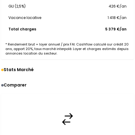
GLI (2,5%)
426 €/an
Vacance locative
1 418 €/an
Total charges
5 379 €/an
* Rendement brut = loyer annuel / prix FAI. Cashflow calculé sur crédit 20
ans, apport 20%, taux marché interpolé. Loyer et charges estimés depuis
annonces location du secteur.
Stats Marché
Comparer