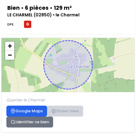
Bien • 6 pièces • 129 m²
LE CHARMEL (02850) • le Charmel
G
DPE
+
−
Quartier le Charmel
Google Maps
Street View
Identifier ce bien