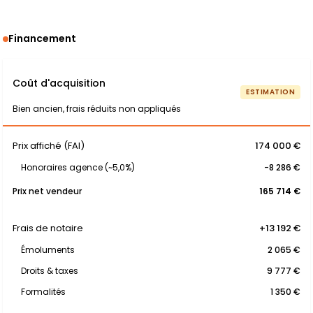
Financement
Coût d'acquisition
ESTIMATION
Bien ancien, frais réduits non appliqués
Prix affiché (FAI)
174 000 €
Honoraires agence (~5,0%)
-8 286 €
Prix net vendeur
165 714 €
Frais de notaire
+13 192 €
Émoluments
2 065 €
Droits & taxes
9 777 €
Formalités
1 350 €