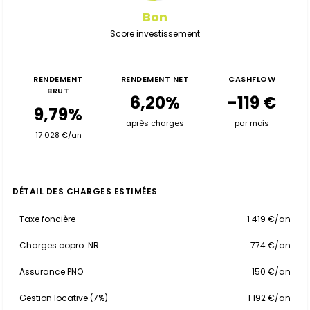
Bon
Score investissement
RENDEMENT
RENDEMENT NET
CASHFLOW
BRUT
6,20%
-119 €
9,79%
après charges
par mois
17 028 €/an
DÉTAIL DES CHARGES ESTIMÉES
Taxe foncière
1 419 €/an
Charges copro. NR
774 €/an
Assurance PNO
150 €/an
Gestion locative (7%)
1 192 €/an