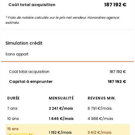
187 192 €
Coût total acquisition
* Frais de notaire calculés sur le prix net vendeur. Honoraires agence
estimés.
Simulation crédit
Sans apport
Coût total acquisition
187 192 €
Capital à emprunter
187 192 €
DURÉE
MENSUALITÉ
REVENUS MIN.
7 ans
2 241 €/mois
6 791 €/mois
10 ans
1 646 €/mois
4 988 €/mois
15 ans
1 192 €/mois
3 612 €/mois