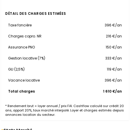
DÉTAIL DES CHARGES ESTIMÉES
Taxe foncière
396 €/an
Charges copro. NR
216 €/an
Assurance PNO
150 €/an
Gestion locative (7%)
333 €/an
GLI (2,5%)
119 €/an
Vacance locative
396 €/an
Total charges
1 610 €/an
* Rendement brut = loyer annuel / prix FAI. Cashflow calculé sur crédit 20
ans, apport 20%, taux marché interpolé. Loyer et charges estimés depuis
annonces location du secteur.