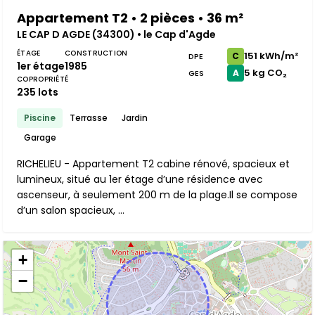
Appartement T2 • 2 pièces • 36 m²
LE CAP D AGDE (34300) • le Cap d'Agde
ÉTAGE
CONSTRUCTION
151 kWh/m²
C
DPE
1er étage
1985
5 kg CO₂
A
GES
COPROPRIÉTÉ
235 lots
Piscine
Terrasse
Jardin
Garage
RICHELIEU - Appartement T2 cabine rénové, spacieux et
lumineux, situé au 1er étage d’une résidence avec
ascenseur, à seulement 200 m de la plage.Il se compose
d’un salon spacieux, ...
+
−