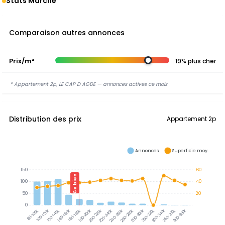
Stats Marché
Comparaison autres annonces
Prix/m²
19% plus cher
* Appartement 2p, LE CAP D AGDE — annonces actives ce mois
Distribution des prix
Appartement 2p
Annonces
Superficie moy.
150
60
Ce bien
100
40
50
20
0
300-320k
320-340k
340-360k
360-380k
100-120k
120-140k
140-160k
160-180k
180-200k
200-220k
220-240k
240-260k
260-280k
280-300k
80-100k