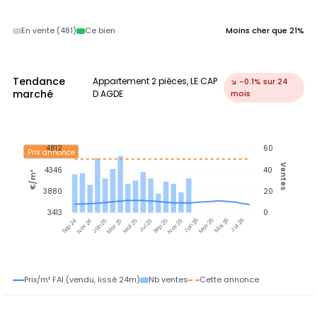
En vente (481)
Ce bien
Moins cher que 21%
Tendance
Appartement 2 pièces, LE CAP
↘ -0.1% sur 24
marché
D AGDE
mois
4812
60
Prix annonce
Ventes
4346
40
€/m²
3880
20
3413
0
Nov 24
Jan 25
Mar 25
Mai 25
Jul 25
Sep 25
Nov 25
Jan 26
Mar 26
Mai 26
Jul 26
Sep 24
Prix/m² FAI (vendu, lissé 24m)
Nb ventes
Cette annonce