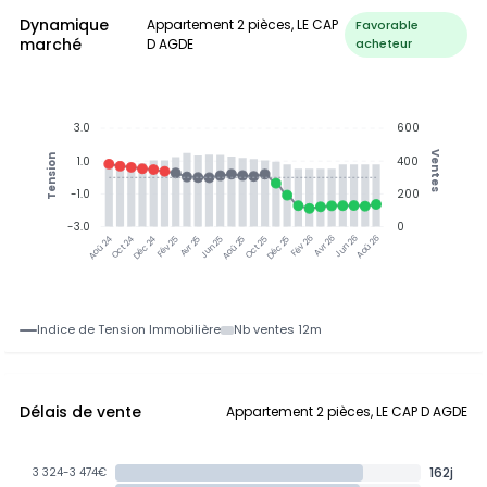
Dynamique
Appartement 2 pièces, LE CAP
Favorable
marché
D AGDE
acheteur
3.0
600
Ventes
Tension
1.0
400
-1.0
200
-3.0
0
Oct 24
Déc 24
Fév 25
Avr 25
Aoû 25
Oct 25
Déc 25
Fév 26
Jun 26
Aoû 26
Aoû 24
Jun 25
Avr 26
Indice de Tension Immobilière
Nb ventes 12m
Délais de vente
Appartement 2 pièces, LE CAP D AGDE
162j
3 324-3 474€