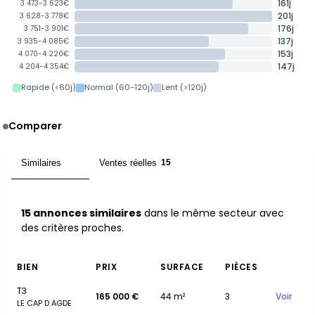
161j
3 473-3 623€
201j
3 628-3 778€
176j
3 751-3 901€
137j
3 935-4 085€
153j
4 070-4 220€
147j
4 204-4 354€
Rapide (<60j)
Normal (60-120j)
Lent (>120j)
Comparer
Similaires
Ventes réelles
15
15
15 annonces similaires
dans le même secteur avec
des critères proches.
BIEN
PRIX
SURFACE
PIÈCES
T3
165 000 €
44 m²
3
Voir
LE CAP D AGDE