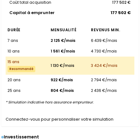
Coût total acquisition
177 502 €
Capital à emprunter
177 502 €
DURÉE
MENSUALITÉ
REVENUS MIN.
7 ans
2 125 €/mois
6 439 €/mois
10 ans
1 561 €/mois
4 730 €/mois
15 ans
1 130 €/mois
3 424 €/mois
Recommandé
20 ans
922 €/mois
2 794 €/mois
25 ans
804 €/mois
2 436 €/mois
* Simulation indicative hors assurance emprunteur.
Connectez-vous pour personnaliser votre simulation
Investissement