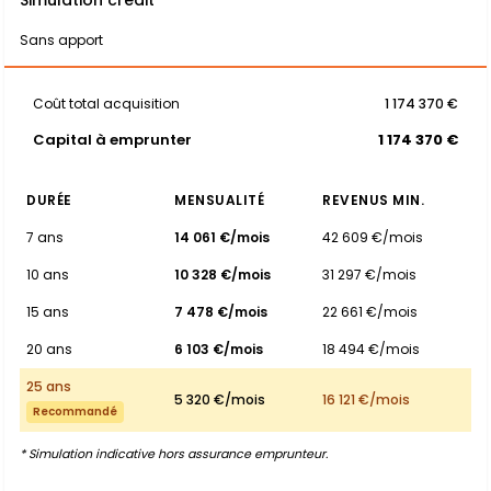
Simulation crédit
Sans apport
Coût total acquisition
1 174 370 €
Capital à emprunter
1 174 370 €
DURÉE
MENSUALITÉ
REVENUS MIN.
7 ans
14 061 €/mois
42 609 €/mois
10 ans
10 328 €/mois
31 297 €/mois
15 ans
7 478 €/mois
22 661 €/mois
20 ans
6 103 €/mois
18 494 €/mois
25 ans
5 320 €/mois
16 121 €/mois
Recommandé
* Simulation indicative hors assurance emprunteur.