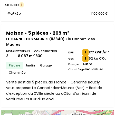
AGENCES
1
#aPk2p
1 100 000 €
Maison • 5 pièces • 209 m²
LE CANNET DES MAURES (83340) • le Cannet-des-
Maures
NIVEAUX
TERRAIN
CONSTRUCTION
177 kWh/m²
E
DPE
3
8 087 m²
1830
52 kg CO₂
E
GES
Autre
Énergie
Piscine
Jardin
Garage
Individuel
Chauffage
Cheminée
Vente Bastide 5 pièces.iad France - Cendrine Boucly
vous propose: Le Cannet-des-Maures (Var) – Bastide
d’exception du XVIIIe siècle au cOEur d’un écrin de
verdureAu cOEur d’un envi...