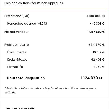
Bien ancien, frais réduits non appliqués
Prix affiché (FAI)
1 100 000 €
Honoraires agence (~4,0%)
-42 308 €
Prix net vendeur
1 057 692 €
Frais de notaire
+74 370 €
Émoluments
10 617 €
Droits & taxes
62 403 €
Formalités
1 350 €
1 174 370 €
Coût total acquisition
* Frais de notaire calculés sur le prix net vendeur. Honoraires agence
estimés.