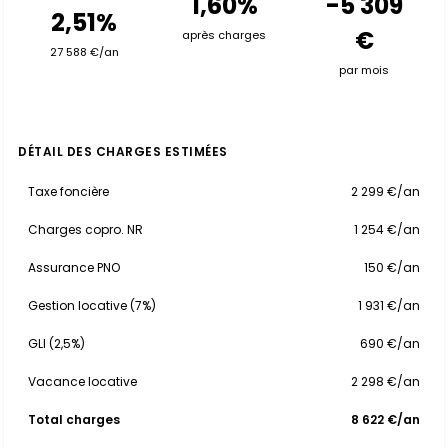
1,60%
-5 309
2,51%
€
après charges
27 588 €/an
par mois
DÉTAIL DES CHARGES ESTIMÉES
Taxe foncière
2 299 €/an
Charges copro. NR
1 254 €/an
Assurance PNO
150 €/an
Gestion locative (7%)
1 931 €/an
GLI (2,5%)
690 €/an
Vacance locative
2 298 €/an
Total charges
8 622 €/an