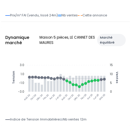
Prix/m² FAI (vendu, lissé 24m)
Nb ventes
Cette annonce
Dynamique
Maison 5 pièces, LE CANNET DES
Marché
marché
MAURES
équilibré
3.0
15
Tension
Ventes
1.0
10
-1.0
5
-3.0
0
Oct 24
Déc 24
Fév 25
Avr 25
Jun 25
Aoû 25
Oct 25
Déc 25
Fév 26
Avr 26
Jun 26
Aoû 26
Aoû 24
Indice de Tension Immobilière
Nb ventes 12m