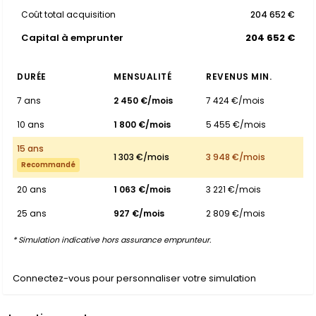
Coût total acquisition
204 652 €
Capital à emprunter
204 652 €
DURÉE
MENSUALITÉ
REVENUS MIN.
7 ans
2 450 €/mois
7 424 €/mois
10 ans
1 800 €/mois
5 455 €/mois
15 ans
1 303 €/mois
3 948 €/mois
Recommandé
20 ans
1 063 €/mois
3 221 €/mois
25 ans
927 €/mois
2 809 €/mois
* Simulation indicative hors assurance emprunteur.
Connectez-vous pour personnaliser votre simulation