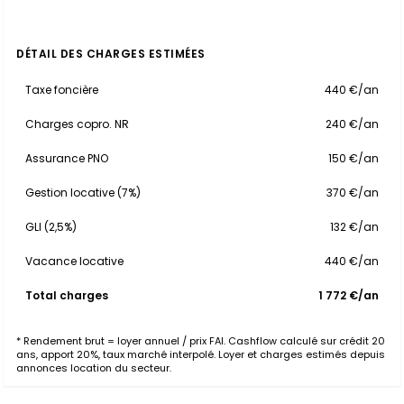
DÉTAIL DES CHARGES ESTIMÉES
Taxe foncière
440 €/an
Charges copro. NR
240 €/an
Assurance PNO
150 €/an
Gestion locative (7%)
370 €/an
GLI (2,5%)
132 €/an
Vacance locative
440 €/an
Total charges
1 772 €/an
* Rendement brut = loyer annuel / prix FAI. Cashflow calculé sur crédit 20
ans, apport 20%, taux marché interpolé. Loyer et charges estimés depuis
annonces location du secteur.