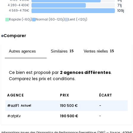
71j
4 280-4 430€
109j
4 569-4 719€
Rapide (<60j)
Normal (60-120j)
Lent (>120j)
Comparer
Autres agences
Similaires
Ventes réelles
2
15
15
Ce bien est proposé par
2 agences différentes
.
Comparez les prix et conditions.
AGENCE
PRIX
ÉCART
#azlF1
190 500 €
-
Actuel
#afpKv
190 500 €
-
Informations issues des Diagnostics de Performance Énergétique (DPE) — Source : ADEME