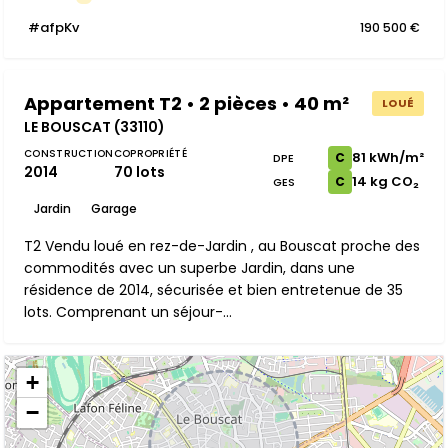
#afpKv
190 500 €
Appartement T2 • 2 pièces • 40 m²
LOUÉ
LE BOUSCAT (33110)
CONSTRUCTION
COPROPRIÉTÉ
81 kWh/m²
C
DPE
2014
70 lots
14 kg CO₂
C
GES
Jardin
Garage
T2 Vendu loué en rez-de-Jardin , au Bouscat proche des
commodités avec un superbe Jardin, dans une
résidence de 2014, sécurisée et bien entretenue de 35
lots. Comprenant un séjour-...
+
−