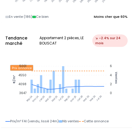
En vente (186)
Ce bien
Moins cher que 60%
Tendance
Appartement 2 pièces, LE
↘ -2.4% sur 24
marché
BOUSCAT
mois
5001
6
Prix annonce
Ventes
4550
4
€/m²
4098
2
3647
0
Nov 24
Jan 25
Mar 25
Mai 25
Jul 25
Sep 25
Nov 25
Jan 26
Mar 26
Mai 26
Jul 26
Sep 24
Prix/m² FAI (vendu, lissé 24m)
Nb ventes
Cette annonce