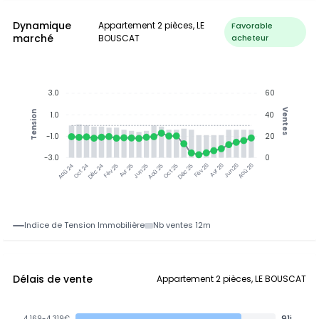
Dynamique
Appartement 2 pièces, LE
Favorable
marché
BOUSCAT
acheteur
3.0
60
Ventes
Tension
1.0
40
-1.0
20
-3.0
0
Oct 24
Déc 24
Fév 25
Avr 25
Jun 25
Aoû 25
Oct 25
Déc 25
Fév 26
Avr 26
Jun 26
Aoû 26
Aoû 24
Indice de Tension Immobilière
Nb ventes 12m
Délais de vente
Appartement 2 pièces, LE BOUSCAT
91j
4 169-4 319€