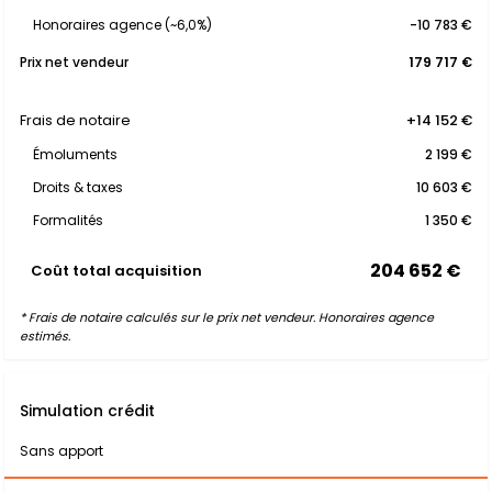
Honoraires agence (~6,0%)
-10 783 €
Prix net vendeur
179 717 €
Frais de notaire
+14 152 €
Émoluments
2 199 €
Droits & taxes
10 603 €
Formalités
1 350 €
204 652 €
Coût total acquisition
* Frais de notaire calculés sur le prix net vendeur. Honoraires agence
estimés.
Simulation crédit
Sans apport