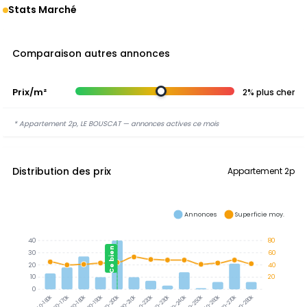
Stats Marché
Comparaison autres annonces
Prix/m²
2% plus cher
* Appartement 2p, LE BOUSCAT — annonces actives ce mois
Distribution des prix
Appartement 2p
Annonces
Superficie moy.
40
80
Ce bien
30
60
20
40
10
20
0
160-170k
170-180k
180-190k
190-200k
200-210k
210-220k
220-230k
230-240k
240-250k
250-260k
260-270k
270-280k
150-160k