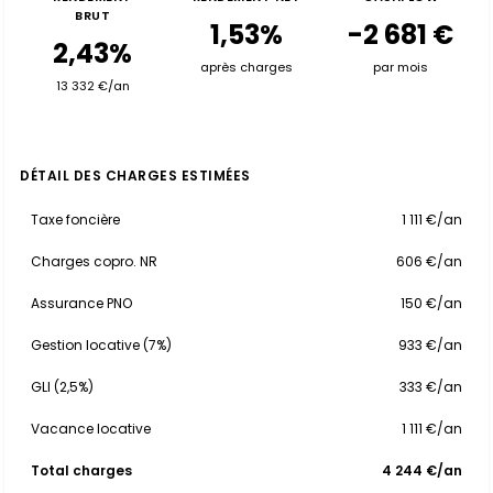
BRUT
1,53%
-2 681 €
2,43%
après charges
par mois
13 332 €/an
DÉTAIL DES CHARGES ESTIMÉES
Taxe foncière
1 111 €/an
Charges copro. NR
606 €/an
Assurance PNO
150 €/an
Gestion locative (7%)
933 €/an
GLI (2,5%)
333 €/an
Vacance locative
1 111 €/an
Total charges
4 244 €/an