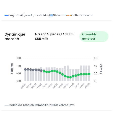
Prix/m² FAI (vendu, lissé 24m)
Nb ventes
Cette annonce
Dynamique
Maison 5 pièces, LA SEYNE
Favorable
marché
SUR MER
acheteur
3.0
60
Tension
Ventes
1.0
40
-1.0
20
-3.0
0
Oct 24
Déc 24
Fév 25
Avr 25
Jun 25
Aoû 25
Oct 25
Déc 25
Fév 26
Avr 26
Jun 26
Aoû 26
Aoû 24
Indice de Tension Immobilière
Nb ventes 12m