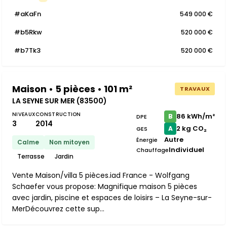
#aKaFn
549 000 €
#b5Rkw
520 000 €
#b7Tk3
520 000 €
Maison • 5 pièces • 101 m²
TRAVAUX
LA SEYNE SUR MER (83500)
NIVEAUX
CONSTRUCTION
86 kWh/m²
B
DPE
3
2014
2 kg CO₂
A
GES
Autre
Énergie
Calme
Non mitoyen
Individuel
Chauffage
Terrasse
Jardin
Vente Maison/villa 5 pièces.iad France - Wolfgang
Schaefer vous propose: Magnifique maison 5 pièces
avec jardin, piscine et espaces de loisirs – La Seyne-sur-
MerDécouvrez cette sup...