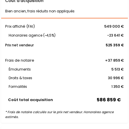
Coût d'acquisition
Bien ancien, frais réduits non appliqués
Prix affiché (FAI)
549 000 €
Honoraires agence (~4,5%)
-23 641 €
Prix net vendeur
525 359 €
Frais de notaire
+37 859 €
Émoluments
5 513 €
Droits & taxes
30 996 €
Formalités
1 350 €
586 859 €
Coût total acquisition
* Frais de notaire calculés sur le prix net vendeur. Honoraires agence
estimés.