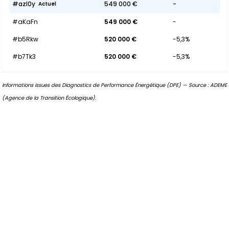
#azl0y
549 000 €
-
Actuel
#aKaFn
549 000 €
-
#b5Rkw
520 000 €
-5,3%
#b7Tk3
520 000 €
-5,3%
Informations issues des Diagnostics de Performance Énergétique (DPE) — Source : ADEME
(Agence de la Transition Écologique).