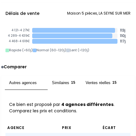
Délais de vente
Maison 5 pièces, LA SEYNE SUR MER
113j
4 121-4 271€
110j
4 289-4 439€
117j
4 468-4 618€
Rapide (<60j)
Normal (60-120j)
Lent (>120j)
Comparer
Autres agences
Similaires
Ventes réelles
4
15
15
Ce bien est proposé par
4 agences différentes
.
Comparez les prix et conditions.
AGENCE
PRIX
ÉCART