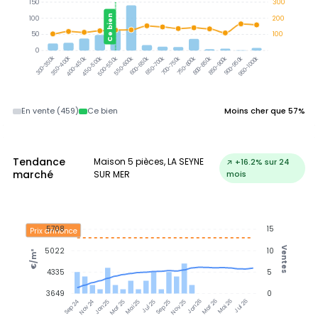
150
300
Ce bien
100
200
50
100
0
350-400k
300-350k
400-450k
450-500k
500-550k
550-600k
600-650k
650-700k
700-750k
750-800k
800-850k
850-900k
900-950k
950-1000k
En vente (459)
Ce bien
Moins cher que 57%
Tendance
Maison 5 pièces, LA SEYNE
↗ +16.2% sur 24
marché
SUR MER
mois
5708
15
Prix annonce
Ventes
5022
10
€/m²
4335
5
3649
0
Nov 24
Jan 25
Mar 25
Mai 25
Jul 25
Sep 25
Nov 25
Jan 26
Mar 26
Mai 26
Jul 26
Sep 24