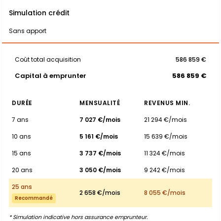
Simulation crédit
Sans apport
Coût total acquisition
586 859 €
Capital à emprunter
586 859 €
DURÉE
MENSUALITÉ
REVENUS MIN.
7 ans
7 027 €/mois
21 294 €/mois
10 ans
5 161 €/mois
15 639 €/mois
15 ans
3 737 €/mois
11 324 €/mois
20 ans
3 050 €/mois
9 242 €/mois
25 ans
2 658 €/mois
8 055 €/mois
Recommandé
* Simulation indicative hors assurance emprunteur.