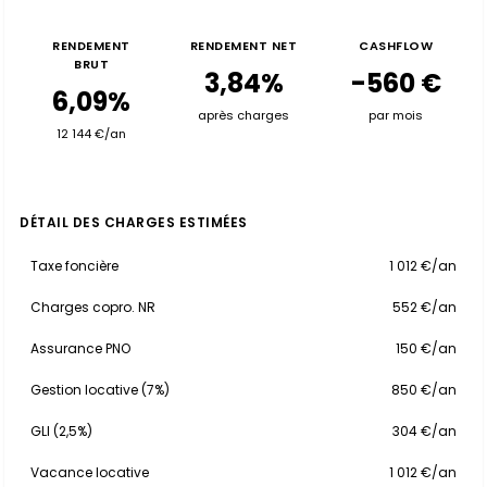
RENDEMENT
RENDEMENT NET
CASHFLOW
BRUT
3,84%
-560 €
6,09%
après charges
par mois
12 144 €/an
DÉTAIL DES CHARGES ESTIMÉES
Taxe foncière
1 012 €/an
Charges copro. NR
552 €/an
Assurance PNO
150 €/an
Gestion locative (7%)
850 €/an
GLI (2,5%)
304 €/an
Vacance locative
1 012 €/an