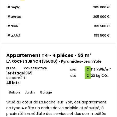
#aAjSg
205 000 €
#aAnxd
205 000 €
#aIUR1
199 500 €
#aJJxf
199 500 €
Appartement T4 • 4 pièces • 92 m²
LA ROCHE SUR YON (85000) • Pyramides-Jean Yole
ÉTAGE
CONSTRUCTION
112 kWh/m²
C
DPE
1er étage
1965
23 kg CO₂
C
GES
COPROPRIÉTÉ
45 lots
Balcon
Jardin
Garage
Situé au cœur de La Roche-sur-Yon, cet appartement
de type 4 offre un cadre de vie paisible et sécurisé, à
proximité immédiate des services et des commodités