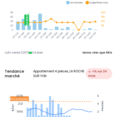
Annonces
Superficie moy.
80
200
Ce bien
60
150
40
100
20
50
0
150-180k
180-210k
210-240k
240-270k
270-300k
300-330k
330-360k
360-390k
390-420k
420-450k
450-480k
480-510k
510-540k
540-570k
120-150k
En vente (297)
Ce bien
Moins cher que 66%
Tendance
Appartement 4 pièces, LA ROCHE
↘ -1% sur 24
marché
SUR YON
mois
2276
6
Prix annonce
Ventes
2121
4
€/m²
1966
2