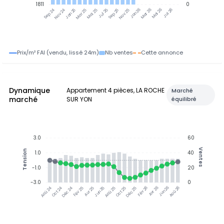
1811
0
Jan 25
Jul 25
Jan 26
Jul 26
Nov 24
Mar 25
Mai 25
Sep 25
Nov 25
Mar 26
Mai 26
Sep 24
Prix/m² FAI (vendu, lissé 24m)
Nb ventes
Cette annonce
Dynamique
Appartement 4 pièces, LA ROCHE
Marché
marché
SUR YON
équilibré
3.0
60
Ventes
Tension
1.0
40
-1.0
20
-3.0
0
Jun 25
Jun 26
Oct 24
Déc 24
Fév 25
Avr 25
Aoû 25
Oct 25
Déc 25
Fév 26
Avr 26
Aoû 26
Aoû 24