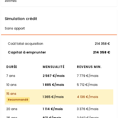
estimés.
Simulation crédit
Sans apport
Coût total acquisition
214 358 €
Capital à emprunter
214 358 €
DURÉE
MENSUALITÉ
REVENUS MIN.
7 ans
2 567 €/mois
7 779 €/mois
10 ans
1 885 €/mois
5 712 €/mois
15 ans
1 365 €/mois
4 136 €/mois
Recommandé
20 ans
1 114 €/mois
3 376 €/mois
25 ans
971 €/mois
2 942 €/mois