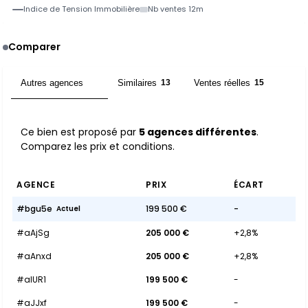
Indice de Tension Immobilière
Nb ventes 12m
Comparer
Autres agences
Similaires
Ventes réelles
5
13
15
Ce bien est proposé par
5 agences différentes
.
Comparez les prix et conditions.
AGENCE
PRIX
ÉCART
#bgu5e
199 500 €
-
Actuel
#aAjSg
205 000 €
+2,8%
#aAnxd
205 000 €
+2,8%
#aIUR1
199 500 €
-
#aJJxf
199 500 €
-