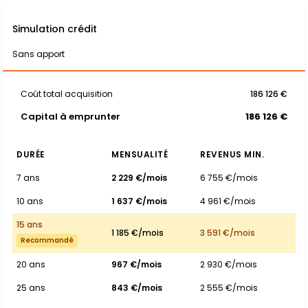
Simulation crédit
Sans apport
Coût total acquisition
186 126 €
Capital à emprunter
186 126 €
DURÉE
MENSUALITÉ
REVENUS MIN.
7 ans
2 229 €/mois
6 755 €/mois
10 ans
1 637 €/mois
4 961 €/mois
15 ans
1 185 €/mois
3 591 €/mois
Recommandé
20 ans
967 €/mois
2 930 €/mois
25 ans
843 €/mois
2 555 €/mois