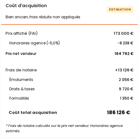
Coût d'acquisition
ESTIMATION
Bien ancien, frais réduits non appliqués
Prix affiché (FAI)
173 000 €
Honoraires agence (~5,0%)
-8 238 €
Prix net vendeur
164 762 €
Frais de notaire
+13 126 €
Émoluments
2 056 €
Droits & taxes
9 720 €
Formalités
1 350 €
186 126 €
Coût total acquisition
* Frais de notaire calculés sur le prix net vendeur. Honoraires agence
estimés.