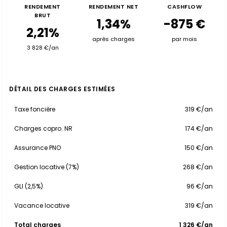
RENDEMENT
RENDEMENT NET
CASHFLOW
BRUT
1,34%
-875 €
2,21%
après charges
par mois
3 828 €/an
DÉTAIL DES CHARGES ESTIMÉES
Taxe foncière
319 €/an
Charges copro. NR
174 €/an
Assurance PNO
150 €/an
Gestion locative (7%)
268 €/an
GLI (2,5%)
96 €/an
Vacance locative
319 €/an
Total charges
1 326 €/an