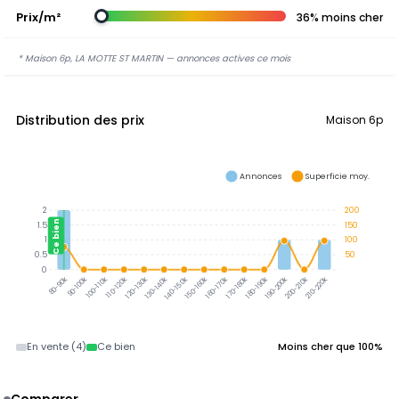
Prix/m²
36% moins cher
* Maison 6p, LA MOTTE ST MARTIN — annonces actives ce mois
Distribution des prix
Maison 6p
Annonces
Superficie moy.
2
200
Ce bien
1.5
150
1
100
0.5
50
0
80-90k
90-100k
100-110k
110-120k
120-130k
130-140k
140-150k
150-160k
160-170k
170-180k
180-190k
190-200k
200-210k
210-220k
En vente (4)
Ce bien
Moins cher que 100%