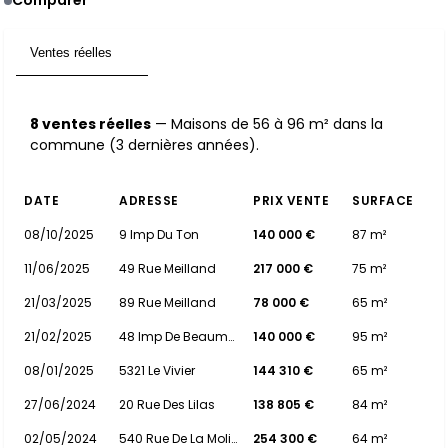
Comparer
Ventes réelles
8
8 ventes réelles
— Maisons de 56 à 96 m² dans la
commune (3 dernières années).
DATE
ADRESSE
PRIX VENTE
SURFACE
08/10/2025
9 Imp Du Ton
140 000 €
87 m²
11/06/2025
49 Rue Meilland
217 000 €
75 m²
21/03/2025
89 Rue Meilland
78 000 €
65 m²
21/02/2025
48 Imp De Beaumont
140 000 €
95 m²
08/01/2025
5321 Le Vivier
144 310 €
65 m²
27/06/2024
20 Rue Des Lilas
138 805 €
84 m²
02/05/2024
540 Rue De La Moliere
254 300 €
64 m²