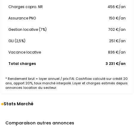
Charges copro. NR
456 €/an
Assurance PNO
150 €/an
Gestion locative (7%)
702 €/an
GLI (2,5%)
251 €/an
Vacance locative
836 €/an
Total charges
3 231 €/an
* Rendement brut = loyer annuel / prix FAI. Cashflow calculé sur crédit 20
ans, apport 20%, taux marché interpolé. Loyer et charges estimés depuis
annonces location du secteur.
Stats Marché
Comparaison autres annonces