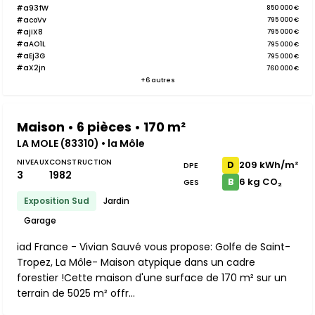
#a93fW
850 000 €
#acoVv
795 000 €
#ajiX8
795 000 €
#aAO1L
795 000 €
#aEj3G
795 000 €
#aX2jn
760 000 €
+6 autres
Maison • 6 pièces • 170 m²
LA MOLE (83310) • la Môle
NIVEAUX
CONSTRUCTION
209 kWh/m²
D
DPE
3
1982
6 kg CO₂
B
GES
Exposition Sud
Jardin
Garage
iad France - Vivian Sauvé vous propose: Golfe de Saint-
Tropez, La Môle- Maison atypique dans un cadre
forestier !Cette maison d'une surface de 170 m² sur un
terrain de 5025 m² offr...