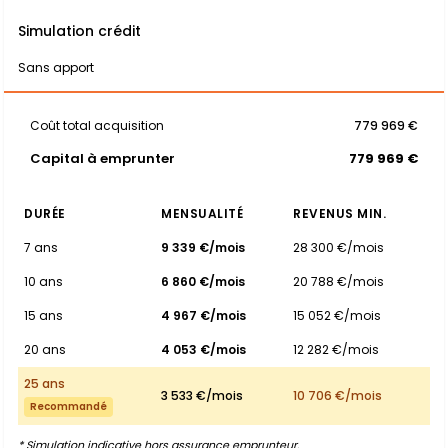
Simulation crédit
Sans apport
Coût total acquisition
779 969 €
Capital à emprunter
779 969 €
DURÉE
MENSUALITÉ
REVENUS MIN.
7 ans
9 339 €/mois
28 300 €/mois
10 ans
6 860 €/mois
20 788 €/mois
15 ans
4 967 €/mois
15 052 €/mois
20 ans
4 053 €/mois
12 282 €/mois
25 ans
3 533 €/mois
10 706 €/mois
Recommandé
* Simulation indicative hors assurance emprunteur.