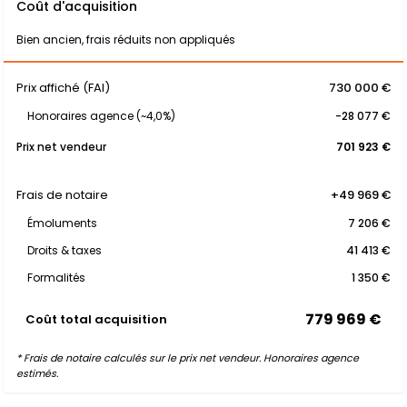
Coût d'acquisition
Bien ancien, frais réduits non appliqués
Prix affiché (FAI)
730 000 €
Honoraires agence (~4,0%)
-28 077 €
Prix net vendeur
701 923 €
Frais de notaire
+49 969 €
Émoluments
7 206 €
Droits & taxes
41 413 €
Formalités
1 350 €
779 969 €
Coût total acquisition
* Frais de notaire calculés sur le prix net vendeur. Honoraires agence
estimés.