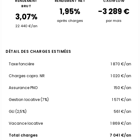
RENDEMENT
RENDEMENT NET
CASHFLOW
BRUT
1,95%
-3 289 €
3,07%
après charges
par mois
22 440 €/an
DÉTAIL DES CHARGES ESTIMÉES
Taxe foncière
1 870 €/an
Charges copro. NR
1 020 €/an
Assurance PNO
150 €/an
Gestion locative (7%)
1 571 €/an
GLI (2,5%)
561 €/an
Vacance locative
1 869 €/an
Total charges
7 041 €/an