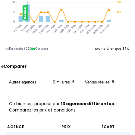
10
400
Ce bien
5
200
0
3150-3360k
420-630k
630-840k
840-1050k
1050-1260k
1260-1470k
1470-1680k
1680-1890k
1890-2100k
2100-2310k
2310-2520k
2520-2730k
2730-2940k
2940-3150k
En vente (23)
Ce bien
Moins cher que 87%
Comparer
Autres agences
Similaires
Ventes réelles
13
5
5
Ce bien est proposé par
13 agences différentes
.
Comparez les prix et conditions.
AGENCE
PRIX
ÉCART