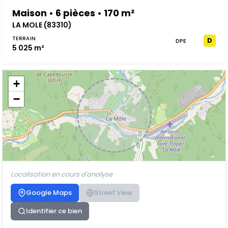
Maison • 6 pièces • 170 m²
LA MOLE (83310)
TERRAIN
D
DPE
5 025 m²
+
−
Localisation en cours d'analyse
Google Maps
Street View
Identifier ce bien