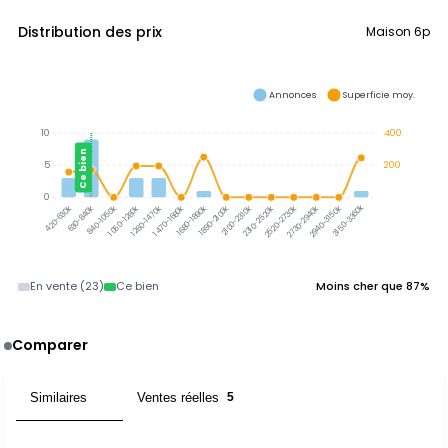
Distribution des prix
Maison 6p
Annonces
Superficie moy.
10
400
Ce bien
5
200
0
3150-3360k
420-630k
630-840k
840-1050k
1050-1260k
1260-1470k
1470-1680k
1680-1890k
1890-2100k
2100-2310k
2310-2520k
2520-2730k
2730-2940k
2940-3150k
En vente (23)
Ce bien
Moins cher que 87%
Comparer
Similaires
Ventes réelles
5
5