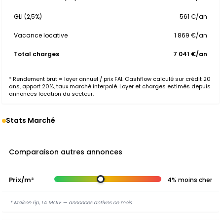
GLI (2,5%)
561 €/an
Vacance locative
1 869 €/an
Total charges
7 041 €/an
* Rendement brut = loyer annuel / prix FAI. Cashflow calculé sur crédit 20
ans, apport 20%, taux marché interpolé. Loyer et charges estimés depuis
annonces location du secteur.
Stats Marché
Comparaison autres annonces
Prix/m²
4% moins cher
* Maison 6p, LA MOLE — annonces actives ce mois