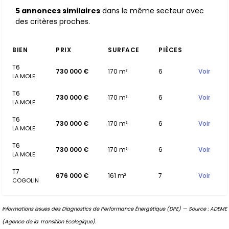
5 annonces similaires
dans le même secteur avec
des critères proches.
BIEN
PRIX
SURFACE
PIÈCES
T6
730 000 €
170 m²
6
Voir
LA MOLE
T6
730 000 €
170 m²
6
Voir
LA MOLE
T6
730 000 €
170 m²
6
Voir
LA MOLE
T6
730 000 €
170 m²
6
Voir
LA MOLE
T7
676 000 €
161 m²
7
Voir
COGOLIN
Informations issues des Diagnostics de Performance Énergétique (DPE) — Source : ADEME
(Agence de la Transition Écologique).