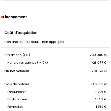
Financement
Coût d'acquisition
Bien ancien, frais réduits non appliqués
Prix affiché (FAI)
730 000 €
Honoraires agence (~4,0%)
-28 077 €
Prix net vendeur
701 923 €
Frais de notaire
+49 969 €
Émoluments
7 206 €
Droits & taxes
41 413 €
Formalités
1 350 €