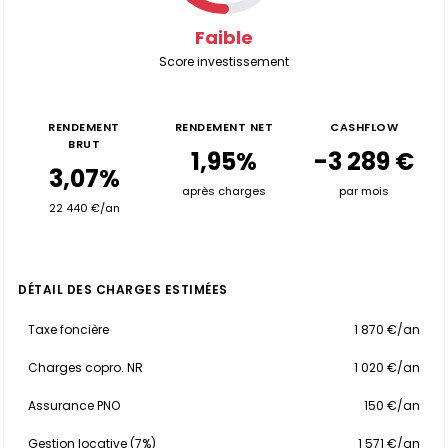
Faible
Score investissement
RENDEMENT
RENDEMENT NET
CASHFLOW
BRUT
1,95%
-3 289 €
3,07%
après charges
par mois
22 440 €/an
DÉTAIL DES CHARGES ESTIMÉES
Taxe foncière
1 870 €/an
Charges copro. NR
1 020 €/an
Assurance PNO
150 €/an
Gestion locative (7%)
1 571 €/an