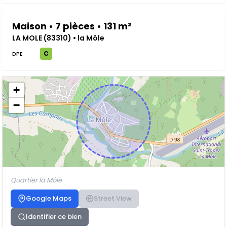
Maison • 7 pièces • 131 m²
LA MOLE (83310) • la Môle
C
DPE
+
−
Quartier la Môle
Google Maps
Street View
Identifier ce bien