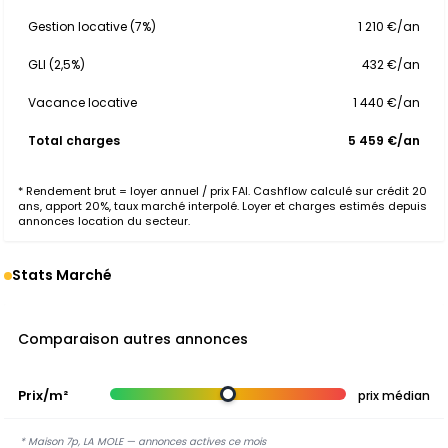
Gestion locative (7%)
1 210 €/an
GLI (2,5%)
432 €/an
Vacance locative
1 440 €/an
Total charges
5 459 €/an
* Rendement brut = loyer annuel / prix FAI. Cashflow calculé sur crédit 20
ans, apport 20%, taux marché interpolé. Loyer et charges estimés depuis
annonces location du secteur.
Stats Marché
Comparaison autres annonces
Prix/m²
prix médian
* Maison 7p, LA MOLE — annonces actives ce mois