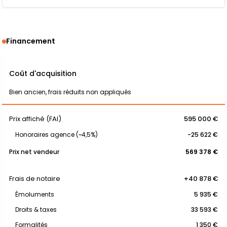
Financement
Coût d'acquisition
Bien ancien, frais réduits non appliqués
Prix affiché (FAI)
595 000 €
Honoraires agence (~4,5%)
-25 622 €
Prix net vendeur
569 378 €
Frais de notaire
+40 878 €
Émoluments
5 935 €
Droits & taxes
33 593 €
Formalités
1 350 €