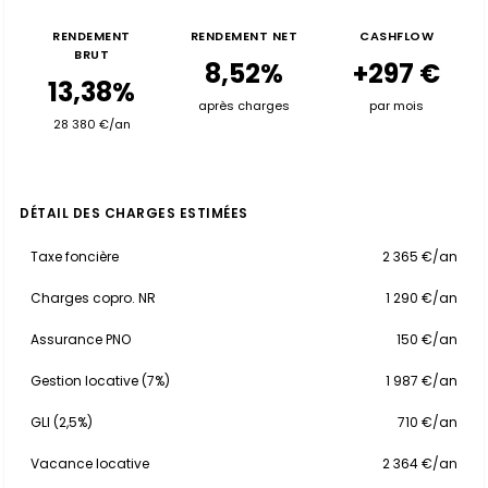
RENDEMENT
RENDEMENT NET
CASHFLOW
BRUT
8,52%
+297 €
13,38%
après charges
par mois
28 380 €/an
DÉTAIL DES CHARGES ESTIMÉES
Taxe foncière
2 365 €/an
Charges copro. NR
1 290 €/an
Assurance PNO
150 €/an
Gestion locative (7%)
1 987 €/an
GLI (2,5%)
710 €/an
Vacance locative
2 364 €/an