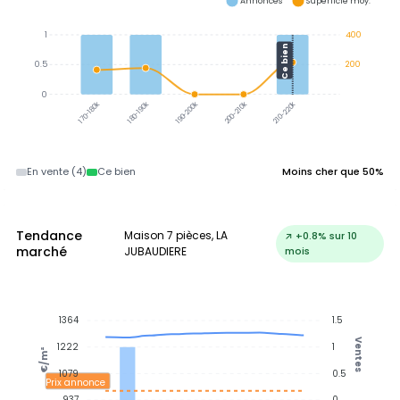
Annonces
Superficie moy.
1
400
Ce bien
0.5
200
0
170-180k
180-190k
190-200k
200-210k
210-220k
En vente (4)
Ce bien
Moins cher que 50%
Tendance
Maison 7 pièces, LA
↗ +0.8% sur 10
marché
JUBAUDIERE
mois
1364
1.5
Ventes
1222
1
€/m²
1079
0.5
Prix annonce
937
0