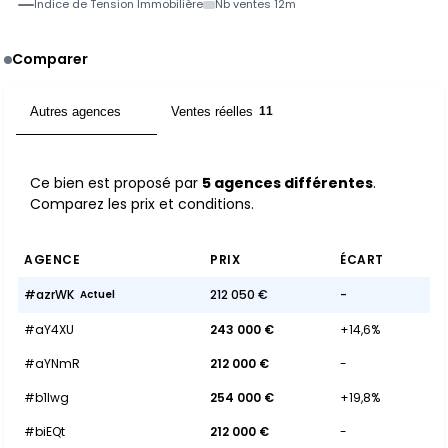
Indice de Tension Immobilière
Nb ventes 12m
Comparer
Autres agences
Ventes réelles
5
11
Ce bien est proposé par
5 agences différentes
.
Comparez les prix et conditions.
AGENCE
PRIX
ÉCART
#azrWK
212 050 €
-
Actuel
#aY4XU
243 000 €
+14,6%
#aYNmR
212 000 €
-
#b1lwg
254 000 €
+19,8%
#biEQt
212 000 €
-