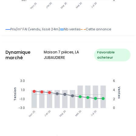
Jan 26
Jul 26
Mar 26
Mai 26
Nov 25
Prix/m² FAI (vendu, lissé 24m)
Nb ventes
Cette annonce
Dynamique
Maison 7 pièces, LA
Favorable
marché
JUBAUDIERE
acheteur
3.0
6
Ventes
Tension
1.0
4
-1.0
2
-3.0
0
Jan 26
Jul 26
Mar 26
Mai 26
Nov 25