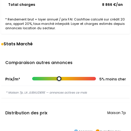
Total charges
8 866 €/an
* Rendement brut = loyer annuel / prix FAI. Cashflow calculé sur crédit 20
ans, apport 20%, taux marché interpolé. Loyer et charges estimés depuis
annonces location du secteur.
Stats Marché
Comparaison autres annonces
Prix/m²
5% moins cher
* Maison 7p, LA JUBAUDIERE — annonces actives ce mois
Distribution des prix
Maison 7p