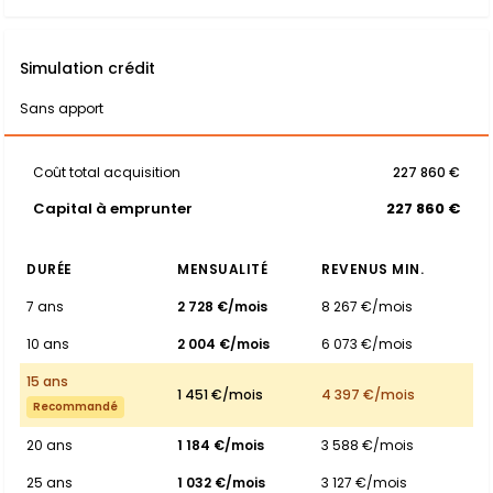
Simulation crédit
Sans apport
Coût total acquisition
227 860 €
Capital à emprunter
227 860 €
DURÉE
MENSUALITÉ
REVENUS MIN.
7 ans
2 728 €/mois
8 267 €/mois
10 ans
2 004 €/mois
6 073 €/mois
15 ans
1 451 €/mois
4 397 €/mois
Recommandé
20 ans
1 184 €/mois
3 588 €/mois
25 ans
1 032 €/mois
3 127 €/mois