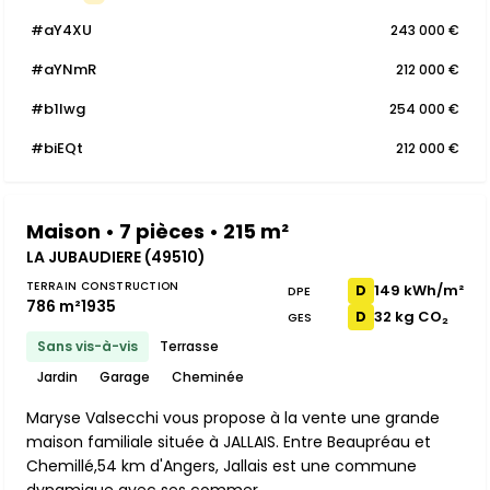
#aY4XU
243 000 €
#aYNmR
212 000 €
#b1lwg
254 000 €
#biEQt
212 000 €
Maison • 7 pièces • 215 m²
LA JUBAUDIERE (49510)
TERRAIN
CONSTRUCTION
149 kWh/m²
D
DPE
786 m²
1935
32 kg CO₂
D
GES
Sans vis-à-vis
Terrasse
Jardin
Garage
Cheminée
Maryse Valsecchi vous propose à la vente une grande
maison familiale située à JALLAIS. Entre Beaupréau et
Chemillé,54 km d'Angers, Jallais est une commune