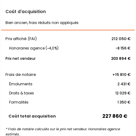
Coût d'acquisition
Bien ancien, frais réduits non appliqués
Prix affiché (FAI)
212 050 €
Honoraires agence (~4,0%)
-8 156 €
Prix net vendeur
203 894 €
Frais de notaire
+15 810 €
Émoluments
2 431 €
Droits & taxes
12 029 €
Formalités
1 350 €
227 860 €
Coût total acquisition
* Frais de notaire calculés sur le prix net vendeur. Honoraires agence
estimés.