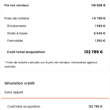
Prix net vendeur
116 038 €
Frais de notaire
+9 785 €
Émoluments
1 589 €
Droits & taxes
6 846 €
Formalités
1 350 €
132 785 €
Coût total acquisition
* Frais de notaire calculés sur le prix net vendeur. Honoraires agence
estimés.
Simulation crédit
Sans apport
Coût total acquisition
132 785 €