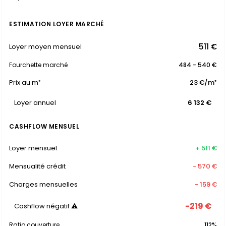
ESTIMATION LOYER MARCHÉ
511 €
Loyer moyen mensuel
Fourchette marché
484 - 540 €
Prix au m²
23 €/m²
Loyer annuel
6 132 €
CASHFLOW MENSUEL
Loyer mensuel
+ 511 €
Mensualité crédit
- 570 €
Charges mensuelles
- 159 €
-219 €
Cashflow négatif ⚠
Ratio couverture
112%