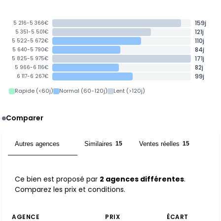
159j
5 216-5 366€
121j
5 351-5 501€
110j
5 522-5 672€
84j
5 640-5 790€
171j
5 825-5 975€
82j
5 966-6 116€
99j
6 117-6 267€
Rapide (<60j)
Normal (60-120j)
Lent (>120j)
Comparer
Autres agences
Similaires
Ventes réelles
2
15
15
Ce bien est proposé par
2 agences différentes
.
Comparez les prix et conditions.
AGENCE
PRIX
ÉCART