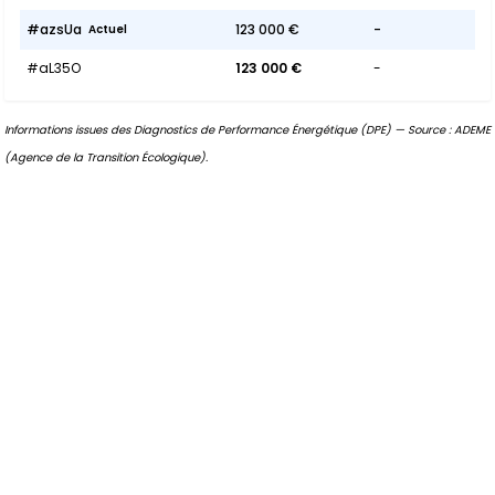
#azsUa
123 000 €
-
Actuel
#aL35O
123 000 €
-
Informations issues des Diagnostics de Performance Énergétique (DPE) — Source : ADEME
(Agence de la Transition Écologique).