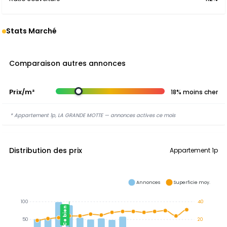
Stats Marché
Comparaison autres annonces
Prix/m²
18% moins cher
* Appartement 1p, LA GRANDE MOTTE — annonces actives ce mois
Distribution des prix
Appartement 1p
Annonces
Superficie moy.
100
40
Ce bien
50
20