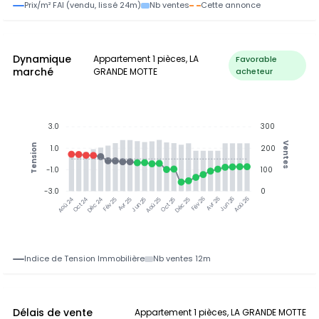
Prix/m² FAI (vendu, lissé 24m)
Nb ventes
Cette annonce
Dynamique
Appartement 1 pièces, LA
Favorable
marché
GRANDE MOTTE
acheteur
3.0
300
Ventes
Tension
1.0
200
-1.0
100
-3.0
0
Oct 24
Déc 24
Fév 25
Avr 25
Jun 25
Aoû 25
Oct 25
Déc 25
Fév 26
Avr 26
Jun 26
Aoû 26
Aoû 24
Indice de Tension Immobilière
Nb ventes 12m
Délais de vente
Appartement 1 pièces, LA GRANDE MOTTE