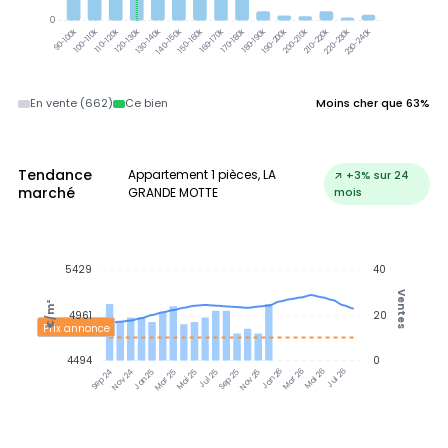
0
100-110k
110-120k
120-130k
130-140k
140-150k
150-160k
160-170k
170-180k
180-190k
190-200k
200-210k
210-220k
220-230k
230-240k
90-100k
En vente (662)
Ce bien
Moins cher que 63%
Tendance
Appartement 1 pièces, LA
↗ +3% sur 24
marché
GRANDE MOTTE
mois
5429
40
Ventes
€/m²
4961
20
Prix annonce
4494
0
Nov 24
Jan 25
Mar 25
Mai 25
Jul 25
Sep 25
Nov 25
Jan 26
Mar 26
Mai 26
Jul 26
Sep 24