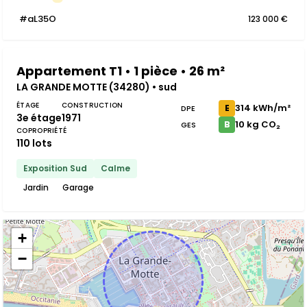
#aL35O
123 000 €
Appartement T1 • 1 pièce • 26 m²
LA GRANDE MOTTE (34280) • sud
ÉTAGE
CONSTRUCTION
314 kWh/m²
E
DPE
3e étage
1971
10 kg CO₂
B
GES
COPROPRIÉTÉ
110 lots
Exposition Sud
Calme
Jardin
Garage
+
−