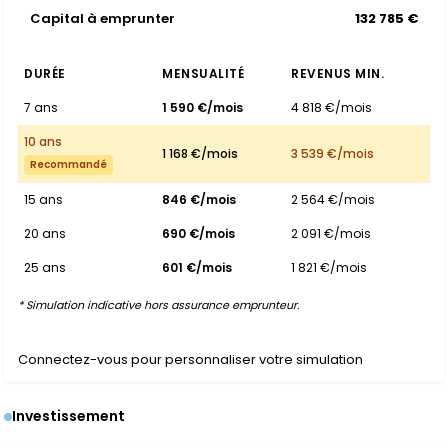
Capital à emprunter
132 785 €
DURÉE
MENSUALITÉ
REVENUS MIN.
7 ans
1 590 €/mois
4 818 €/mois
10 ans
1 168 €/mois
3 539 €/mois
Recommandé
15 ans
846 €/mois
2 564 €/mois
20 ans
690 €/mois
2 091 €/mois
25 ans
601 €/mois
1 821 €/mois
* Simulation indicative hors assurance emprunteur.
Connectez-vous pour personnaliser votre simulation
Investissement