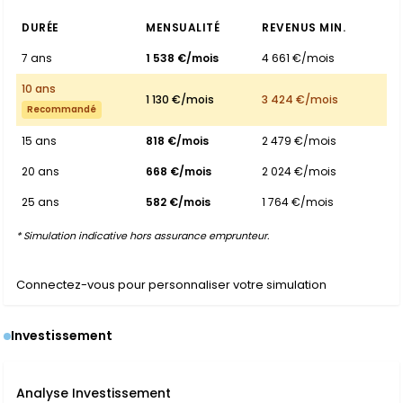
DURÉE
MENSUALITÉ
REVENUS MIN.
7 ans
1 538 €/mois
4 661 €/mois
10 ans
1 130 €/mois
3 424 €/mois
Recommandé
15 ans
818 €/mois
2 479 €/mois
20 ans
668 €/mois
2 024 €/mois
25 ans
582 €/mois
1 764 €/mois
* Simulation indicative hors assurance emprunteur.
Connectez-vous pour personnaliser votre simulation
Investissement
Analyse Investissement