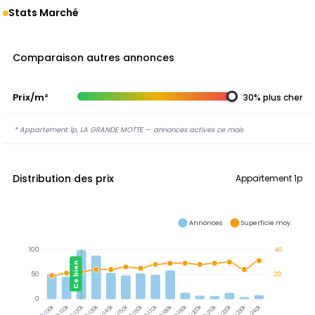
Stats Marché
Comparaison autres annonces
Prix/m²
30% plus cher
* Appartement 1p, LA GRANDE MOTTE — annonces actives ce mois
Distribution des prix
Appartement 1p
Annonces
Superficie moy.
100
40
Ce bien
50
20
0
100-110k
110-120k
120-130k
130-140k
140-150k
150-160k
160-170k
170-180k
180-190k
190-200k
200-210k
210-220k
220-230k
230-240k
90-100k