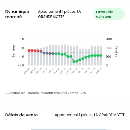
Dynamique
Appartement 1 pièces, LA
Favorable
marché
GRANDE MOTTE
acheteur
3.0
300
Tension
Ventes
1.0
200
-1.0
100
-3.0
0
Oct 24
Déc 24
Fév 25
Avr 25
Jun 25
Aoû 25
Oct 25
Déc 25
Fév 26
Avr 26
Jun 26
Aoû 26
Aoû 24
Indice de Tension Immobilière
Nb ventes 12m
Délais de vente
Appartement 1 pièces, LA GRANDE MOTTE