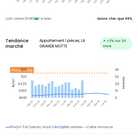
En vente (648)
Ce bien
Moins cher que 69%
Tendance
Appartement 1 pièces, LA
↗ +3% sur 24
marché
GRANDE MOTTE
mois
7810
40
Prix annonce
7017
30
Ventes
€/m²
6225
20
5432
10
4640
0
Nov 24
Jan 25
Mar 25
Mai 25
Jul 25
Sep 25
Nov 25
Jan 26
Mar 26
Mai 26
Jul 26
Sep 24
Prix/m² FAI (vendu, lissé 24m)
Nb ventes
Cette annonce