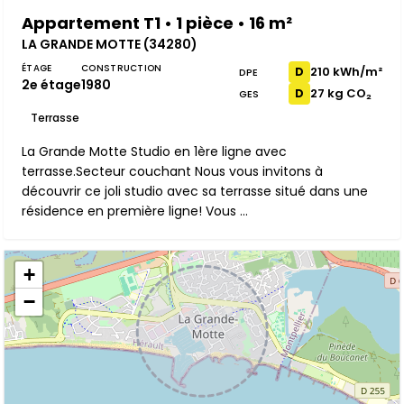
Appartement T1 • 1 pièce • 16 m²
LA GRANDE MOTTE (34280)
ÉTAGE
CONSTRUCTION
210 kWh/m²
D
DPE
2e étage
1980
27 kg CO₂
D
GES
Terrasse
La Grande Motte Studio en 1ère ligne avec
terrasse.Secteur couchant Nous vous invitons à
découvrir ce joli studio avec sa terrasse situé dans une
résidence en première ligne! Vous ...
+
−