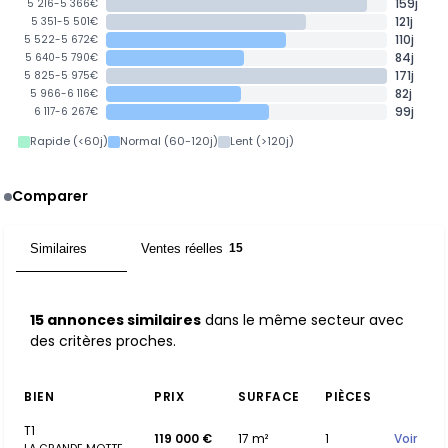
159j
5 216-5 366€
121j
5 351-5 501€
110j
5 522-5 672€
84j
5 640-5 790€
171j
5 825-5 975€
82j
5 966-6 116€
99j
6 117-6 267€
Rapide (<60j)
Normal (60-120j)
Lent (>120j)
Comparer
Similaires
Ventes réelles
15
15
15 annonces similaires
dans le même secteur avec
des critères proches.
BIEN
PRIX
SURFACE
PIÈCES
T1
119 000 €
17 m²
1
Voir