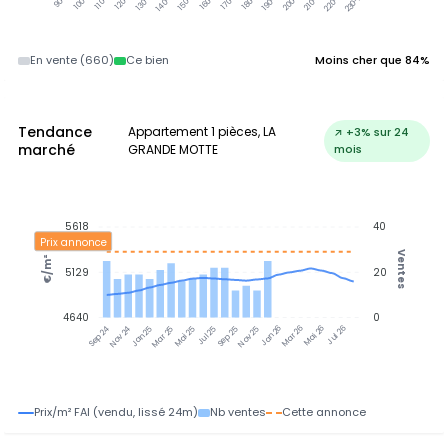
En vente (660)
Ce bien
Moins cher que 84%
Tendance
Appartement 1 pièces, LA
↗ +3% sur 24
marché
GRANDE MOTTE
mois
5618
40
Prix annonce
Ventes
€/m²
5129
20
4640
0
Nov 24
Jan 25
Mar 25
Mai 25
Jul 25
Sep 25
Nov 25
Jan 26
Mar 26
Mai 26
Jul 26
Sep 24
Prix/m² FAI (vendu, lissé 24m)
Nb ventes
Cette annonce