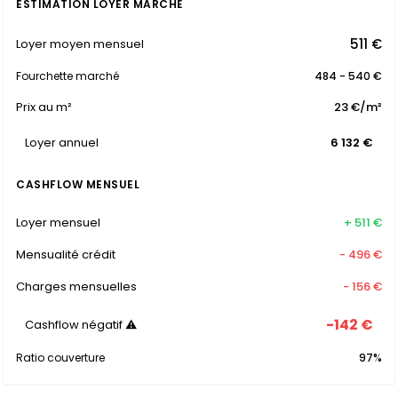
ESTIMATION LOYER MARCHÉ
511 €
Loyer moyen mensuel
Fourchette marché
484 - 540 €
Prix au m²
23 €/m²
Loyer annuel
6 132 €
CASHFLOW MENSUEL
Loyer mensuel
+ 511 €
Mensualité crédit
- 496 €
Charges mensuelles
- 156 €
-142 €
Cashflow négatif ⚠
Ratio couverture
97%