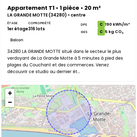
Appartement T1 • 1 pièce • 20 m²
LA GRANDE MOTTE (34280) • centre
ÉTAGE
COPROPRIÉTÉ
190 kWh/m²
C
DPE
1er étage
316 lots
5 kg CO₂
C
GES
Balcon
34280 LA GRANDE MOTTE situé dans le secteur le plus
verdoyant de La Grande Motte à 5 minutes à pied des
plages du Couchant et des commerces. Venez
découvrir ce studio au dernier ét...
+
−