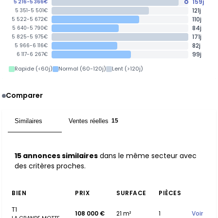
159j
5 216-5 366€
121j
5 351-5 501€
110j
5 522-5 672€
84j
5 640-5 790€
171j
5 825-5 975€
82j
5 966-6 116€
99j
6 117-6 267€
Rapide (<60j)
Normal (60-120j)
Lent (>120j)
Comparer
Similaires
Ventes réelles
15
15
15 annonces similaires
dans le même secteur avec
des critères proches.
BIEN
PRIX
SURFACE
PIÈCES
T1
108 000 €
21 m²
1
Voir