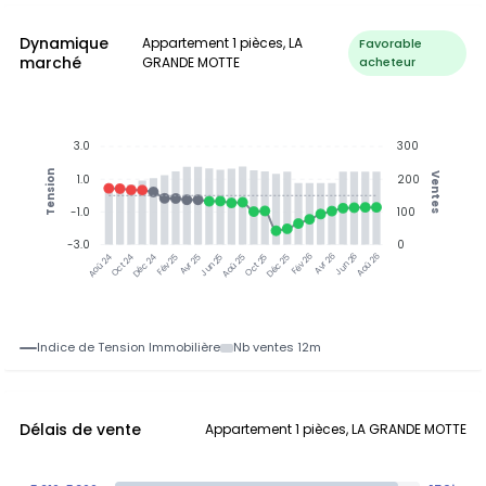
Dynamique
Appartement 1 pièces, LA
Favorable
marché
GRANDE MOTTE
acheteur
3.0
300
Tension
Ventes
1.0
200
-1.0
100
-3.0
0
Oct 24
Déc 24
Fév 25
Avr 25
Jun 25
Aoû 25
Oct 25
Déc 25
Fév 26
Avr 26
Jun 26
Aoû 26
Aoû 24
Indice de Tension Immobilière
Nb ventes 12m
Délais de vente
Appartement 1 pièces, LA GRANDE MOTTE