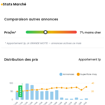
Stats Marché
Comparaison autres annonces
Prix/m²
7% moins cher
* Appartement 1p, LA GRANDE MOTTE — annonces actives ce mois
Distribution des prix
Appartement 1p
Annonces
Superficie moy.
100
40
Ce bien
50
20
0
100-110k
110-120k
120-130k
130-140k
140-150k
150-160k
160-170k
170-180k
180-190k
190-200k
200-210k
210-220k
220-230k
230-240k
90-100k