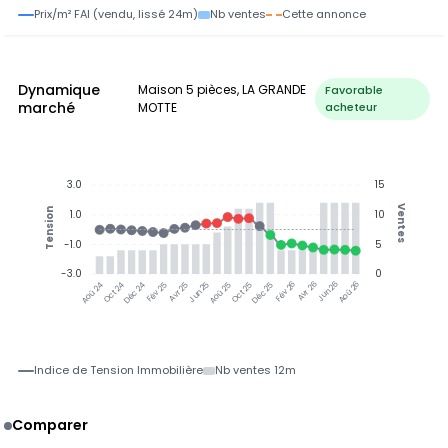
Prix/m² FAI (vendu, lissé 24m)
Nb ventes
Cette annonce
Dynamique
Maison 5 pièces, LA GRANDE
Favorable
marché
MOTTE
acheteur
3.0
15
Ventes
Tension
1.0
10
-1.0
5
-3.0
0
Jun 25
Jun 26
Oct 24
Déc 24
Fév 25
Avr 25
Aoû 25
Oct 25
Déc 25
Fév 26
Avr 26
Aoû 26
Aoû 24
Indice de Tension Immobilière
Nb ventes 12m
Comparer