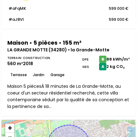
#aFqMK
599 000 €
#aJ8VI
599 000 €
Maison • 5 pièces • 155 m²
LA GRANDE MOTTE (34280) • la Grande-Motte
TERRAIN
CONSTRUCTION
88 kWh/m²
B
DPE
560 m²
2018
2 kg CO₂
A
GES
Terrasse
Jardin
Garage
Maison 5 piècesÀ 18 minutes de La Grande-Motte, au
coeur d'un secteur résidentiel recherché, cette villa
contemporaine séduit par la qualité de sa conception et
la pertinence de sa...
+