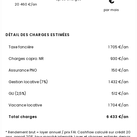
€
20 460 €/an
par mois
DÉTAIL DES CHARGES ESTIMÉES
Taxe foncière
1 705 €/an
Charges copro. NR
930 €/an
Assurance PNO
150 €/an
Gestion locative (7%)
1 432 €/an
GLI (2,5%)
512 €/an
Vacance locative
1 704 €/an
Total charges
6 433 €/an
* Rendement brut = loyer annuel / prix FAI. Cashflow calculé sur crédit 20
ans, apport 20%, taux marché interpolé. Loyer et charges estimés depuis