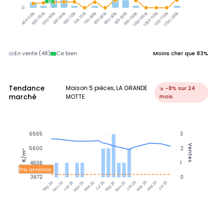
0
500-550k
550-600k
600-650k
650-700k
700-750k
750-800k
800-850k
850-900k
900-950k
950-1000k
1000-1050k
1050-1100k
1100-1150k
1150-1200k
450-500k
En vente (48)
Ce bien
Moins cher que 83%
Tendance
Maison 5 pièces, LA GRANDE
↘ -8% sur 24
marché
MOTTE
mois
6565
3
Ventes
5600
2
€/m²
4636
1
Prix annonce
3672
0
Jan 25
Jul 25
Jan 26
Jul 26
Nov 24
Mar 25
Mai 25
Sep 25
Nov 25
Mar 26
Mai 26
Sep 24