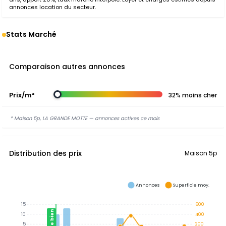
annonces location du secteur.
Stats Marché
Comparaison autres annonces
Prix/m²
32% moins cher
* Maison 5p, LA GRANDE MOTTE — annonces actives ce mois
Distribution des prix
Maison 5p
Annonces
Superficie moy.
15
600
Ce bien
10
400
5
200