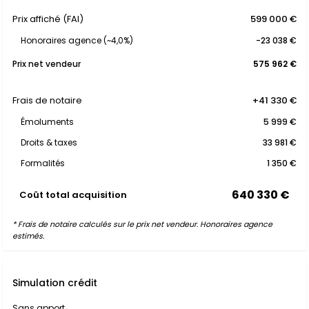
Prix affiché (FAI)
599 000 €
Honoraires agence (~4,0%)
-23 038 €
Prix net vendeur
575 962 €
Frais de notaire
+41 330 €
Émoluments
5 999 €
Droits & taxes
33 981 €
Formalités
1 350 €
640 330 €
Coût total acquisition
* Frais de notaire calculés sur le prix net vendeur. Honoraires agence
estimés.
Simulation crédit
Sans apport