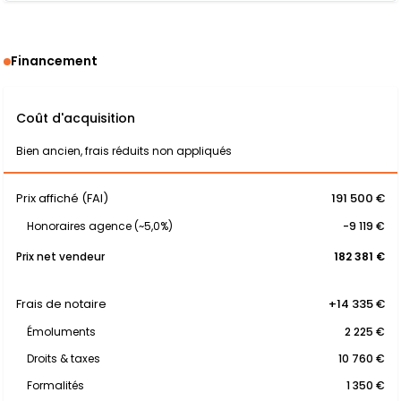
Financement
Coût d'acquisition
Bien ancien, frais réduits non appliqués
Prix affiché (FAI)
191 500 €
Honoraires agence (~5,0%)
-9 119 €
Prix net vendeur
182 381 €
Frais de notaire
+14 335 €
Émoluments
2 225 €
Droits & taxes
10 760 €
Formalités
1 350 €