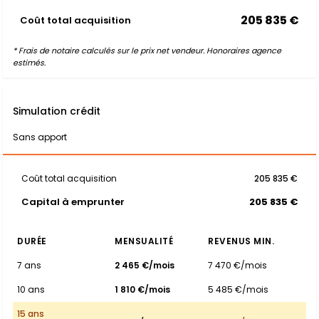
205 835 €
Coût total acquisition
* Frais de notaire calculés sur le prix net vendeur. Honoraires agence
estimés.
Simulation crédit
Sans apport
Coût total acquisition
205 835 €
Capital à emprunter
205 835 €
DURÉE
MENSUALITÉ
REVENUS MIN.
7 ans
2 465 €/mois
7 470 €/mois
10 ans
1 810 €/mois
5 485 €/mois
15 ans