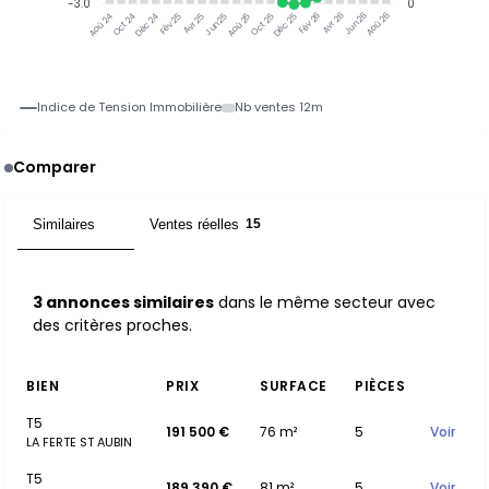
-3.0
0
Oct 24
Déc 24
Fév 25
Avr 25
Jun 25
Aoû 25
Oct 25
Déc 25
Fév 26
Avr 26
Jun 26
Aoû 26
Aoû 24
Indice de Tension Immobilière
Nb ventes 12m
Comparer
Similaires
Ventes réelles
3
15
3 annonces similaires
dans le même secteur avec
des critères proches.
BIEN
PRIX
SURFACE
PIÈCES
T5
191 500 €
76 m²
5
Voir
LA FERTE ST AUBIN
T5
189 390 €
81 m²
5
Voir