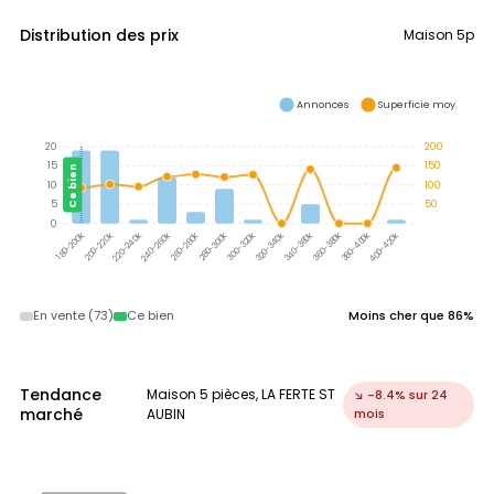
Distribution des prix
Maison 5p
Annonces
Superficie moy.
20
200
15
150
Ce bien
10
100
5
50
0
300-320k
320-340k
340-360k
360-380k
380-400k
200-220k
220-240k
240-260k
260-280k
280-300k
400-420k
180-200k
En vente (73)
Ce bien
Moins cher que 86%
Tendance
Maison 5 pièces, LA FERTE ST
↘ -8.4% sur 24
marché
AUBIN
mois