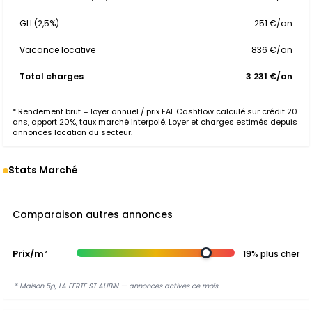
GLI (2,5%)
251 €/an
Vacance locative
836 €/an
Total charges
3 231 €/an
* Rendement brut = loyer annuel / prix FAI. Cashflow calculé sur crédit 20
ans, apport 20%, taux marché interpolé. Loyer et charges estimés depuis
annonces location du secteur.
Stats Marché
Comparaison autres annonces
Prix/m²
19% plus cher
* Maison 5p, LA FERTE ST AUBIN — annonces actives ce mois