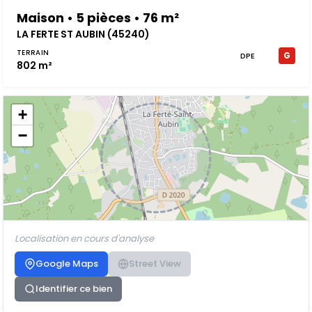
Maison • 5 pièces • 76 m²
LA FERTE ST AUBIN (45240)
TERRAIN
G
DPE
802 m²
+
−
Localisation en cours d'analyse
Google Maps
Street View
Identifier ce bien