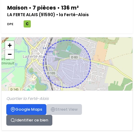
Maison • 7 pièces • 136 m²
LA FERTE ALAIS (91590) • la Ferté-Alais
C
DPE
+
−
Quartier la Ferté-Alais
Google Maps
Street View
Identifier ce bien