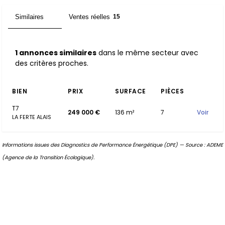
Similaires
Ventes réelles
1
15
1 annonces similaires
dans le même secteur avec
des critères proches.
BIEN
PRIX
SURFACE
PIÈCES
T7
249 000 €
136 m²
7
Voir
LA FERTE ALAIS
Informations issues des Diagnostics de Performance Énergétique (DPE) — Source : ADEME
(Agence de la Transition Écologique).