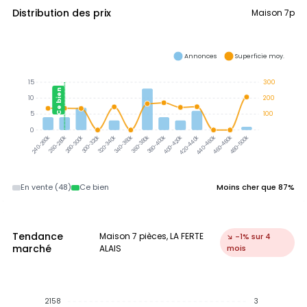
Distribution des prix
Maison 7p
Annonces
Superficie moy.
15
300
Ce bien
10
200
5
100
0
300-320k
320-340k
340-360k
360-380k
380-400k
260-280k
280-300k
400-420k
440-460k
460-480k
480-500k
240-260k
420-440k
En vente (48)
Ce bien
Moins cher que 87%
Tendance
Maison 7 pièces, LA FERTE
↘ -1% sur 4
marché
ALAIS
mois
2158
3