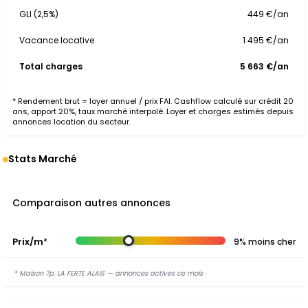
GLI (2,5%)
449 €/an
Vacance locative
1 495 €/an
Total charges
5 663 €/an
* Rendement brut = loyer annuel / prix FAI. Cashflow calculé sur crédit 20
ans, apport 20%, taux marché interpolé. Loyer et charges estimés depuis
annonces location du secteur.
Stats Marché
Comparaison autres annonces
Prix/m²
9% moins cher
* Maison 7p, LA FERTE ALAIS — annonces actives ce mois