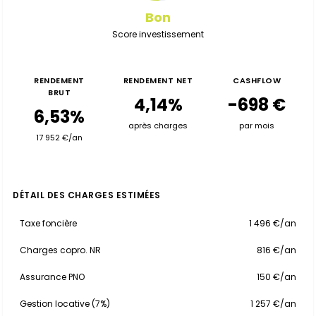
Bon
Score investissement
RENDEMENT
RENDEMENT NET
CASHFLOW
BRUT
4,14%
-698 €
6,53%
après charges
par mois
17 952 €/an
DÉTAIL DES CHARGES ESTIMÉES
Taxe foncière
1 496 €/an
Charges copro. NR
816 €/an
Assurance PNO
150 €/an
Gestion locative (7%)
1 257 €/an