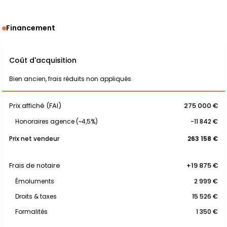
Financement
Coût d'acquisition
Bien ancien, frais réduits non appliqués
Prix affiché (FAI)
275 000 €
Honoraires agence (~4,5%)
-11 842 €
Prix net vendeur
263 158 €
Frais de notaire
+19 875 €
Émoluments
2 999 €
Droits & taxes
15 526 €
Formalités
1 350 €