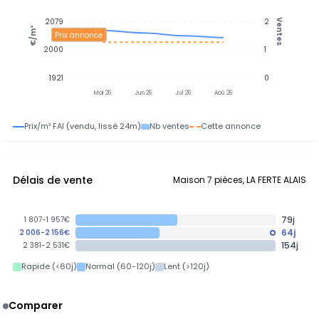
2079
2
Ventes
€/m²
Prix annonce
2000
1
1921
0
Mai 26
Jun 26
Jul 26
Aoû 26
Prix/m² FAI (vendu, lissé 24m)
Nb ventes
Cette annonce
Délais de vente
Maison 7 pièces, LA FERTE ALAIS
79j
1 807-1 957€
64j
2 006-2 156€
154j
2 381-2 531€
Rapide (<60j)
Normal (60-120j)
Lent (>120j)
Comparer