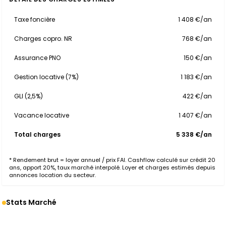
Taxe foncière
1 408 €/an
Charges copro. NR
768 €/an
Assurance PNO
150 €/an
Gestion locative (7%)
1 183 €/an
GLI (2,5%)
422 €/an
Vacance locative
1 407 €/an
Total charges
5 338 €/an
* Rendement brut = loyer annuel / prix FAI. Cashflow calculé sur crédit 20
ans, apport 20%, taux marché interpolé. Loyer et charges estimés depuis
annonces location du secteur.
Stats Marché