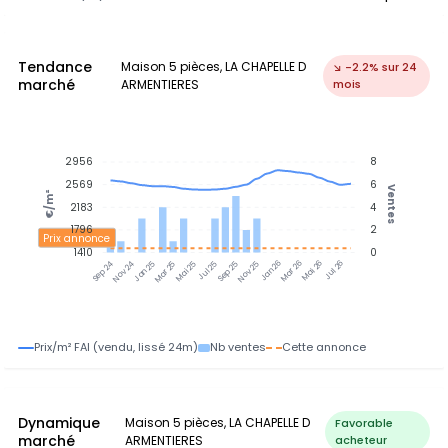
Tendance
Maison 5 pièces, LA CHAPELLE D
↘ -2.2% sur 24
marché
ARMENTIERES
mois
2956
8
2569
6
Ventes
€/m²
2183
4
1796
2
Prix annonce
1410
0
Nov 24
Jan 25
Mar 25
Mai 25
Jul 25
Sep 25
Nov 25
Jan 26
Mar 26
Mai 26
Jul 26
Sep 24
Prix/m² FAI (vendu, lissé 24m)
Nb ventes
Cette annonce
Dynamique
Maison 5 pièces, LA CHAPELLE D
Favorable
marché
ARMENTIERES
acheteur