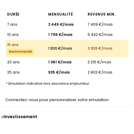
DURÉE
MENSUALITÉ
REVENUS MIN.
7 ans
2 445 €/mois
7 409 €/mois
10 ans
1 796 €/mois
5 442 €/mois
15 ans
1 300 €/mois
3 939 €/mois
Recommandé
20 ans
1 061 €/mois
3 215 €/mois
25 ans
925 €/mois
2 803 €/mois
* Simulation indicative hors assurance emprunteur.
Connectez-vous pour personnaliser votre simulation
Investissement