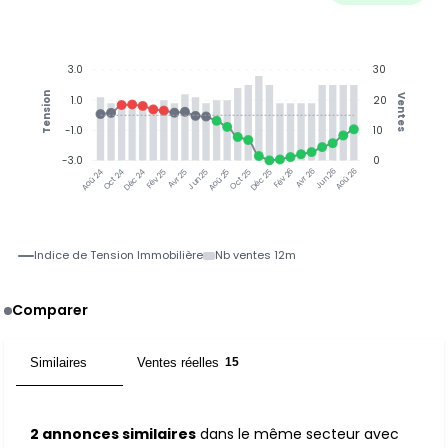
3.0
30
Tension
Ventes
1.0
20
-1.0
10
-3.0
0
Oct 24
Déc 24
Fév 25
Avr 25
Jun 25
Aoû 25
Oct 25
Déc 25
Fév 26
Avr 26
Jun 26
Aoû 26
Aoû 24
Indice de Tension Immobilière
Nb ventes 12m
Comparer
Similaires
Ventes réelles
2
15
2 annonces similaires
dans le même secteur avec