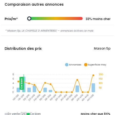
Comparaison autres annonces
Prix/m²
33% moins cher
* Maison 5p, LA CHAPELLE D ARMENTIERES — annonces actives ce mois
Distribution des prix
Maison 5p
Annonces
Superficie moy.
8
200
6
150
Ce bien
4
100
2
50
0
300-320k
320-340k
340-360k
360-380k
380-400k
180-200k
200-220k
220-240k
240-260k
260-280k
280-300k
400-420k
420-440k
440-460k
160-180k
En vente (25)
Ce bien
Moins cher que 84%