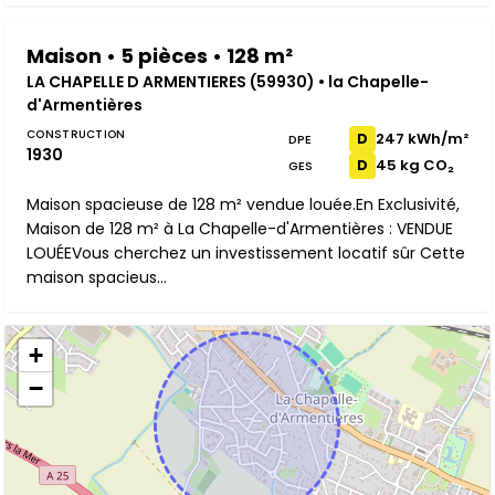
Maison • 5 pièces • 128 m²
LA CHAPELLE D ARMENTIERES (59930) • la Chapelle-
d'Armentières
CONSTRUCTION
247 kWh/m²
D
DPE
1930
45 kg CO₂
D
GES
Maison spacieuse de 128 m² vendue louée.En Exclusivité,
Maison de 128 m² à La Chapelle-d'Armentières : VENDUE
LOUÉEVous cherchez un investissement locatif sûr Cette
maison spacieus...
+
−