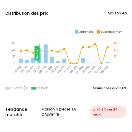
Distribution des prix
Maison 4p
Annonces
Superficie moy.
30
150
Ce bien
20
100
10
50
0
300-320k
320-340k
340-360k
360-380k
380-400k
160-180k
180-200k
200-220k
220-240k
240-260k
260-280k
280-300k
400-420k
420-440k
140-160k
En vente (103)
Ce bien
Moins cher que 64%
Tendance
Maison 4 pièces, LA
↘ -5.9% sur 24
marché
CALMETTE
mois