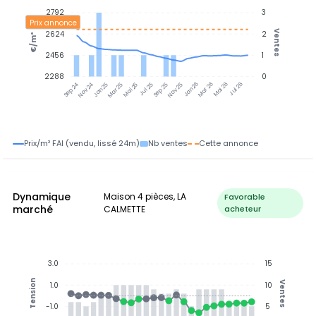
2792
3
Prix annonce
Ventes
2624
2
€/m²
2456
1
2288
0
Nov 24
Jan 25
Mar 25
Mai 25
Jul 25
Sep 25
Nov 25
Jan 26
Mar 26
Mai 26
Jul 26
Sep 24
Prix/m² FAI (vendu, lissé 24m)
Nb ventes
Cette annonce
Dynamique
Maison 4 pièces, LA
Favorable
marché
CALMETTE
acheteur
3.0
15
Tension
Ventes
1.0
10
-1.0
5