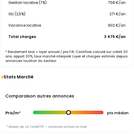
Gestion locative (7%)
758 €/an
GLI (2,5%)
271 €/an
Vacance locative
902 €/an
Total charges
3 475 €/an
* Rendement brut = loyer annuel / prix FAI. Cashflow calculé sur crédit 20
ans, apport 20%, taux marché interpolé. Loyer et charges estimés depuis
annonces location du secteur.
Stats Marché
Comparaison autres annonces
Prix/m²
prix médian
* Maison 4p, LA CALMETTE — annonces actives ce mois