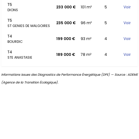
T5
233 000 €
101 m²
5
Voir
DIONS
T5
235 000 €
96 m²
5
Voir
ST GENIES DE MALGOIRES
T4
199 000 €
93 m²
4
Voir
BOURDIC
T4
189 000 €
78 m²
4
Voir
STE ANASTASIE
Informations issues des Diagnostics de Performance Énergétique (DPE) — Source : ADEME
(Agence de la Transition Écologique).