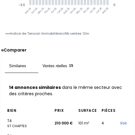
-3.0
0
Oct 24
Déc 24
Fév 25
Avr 25
Jun 25
Aoû 25
Oct 25
Déc 25
Fév 26
Avr 26
Jun 26
Aoû 26
Aoû 24
Indice de Tension Immobilière
Nb ventes 12m
Comparer
Similaires
Ventes réelles
14
15
14 annonces similaires
dans le même secteur avec
des critères proches.
BIEN
PRIX
SURFACE
PIÈCES
T4
210 000 €
101 m²
4
Voir
ST CHAPTES