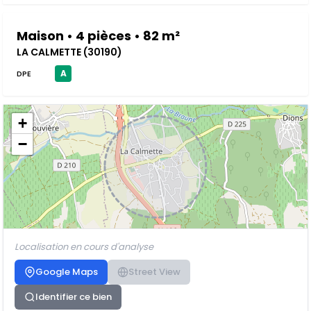
Maison • 4 pièces • 82 m²
LA CALMETTE (30190)
A
DPE
+
−
Localisation en cours d'analyse
Google Maps
Street View
Identifier ce bien