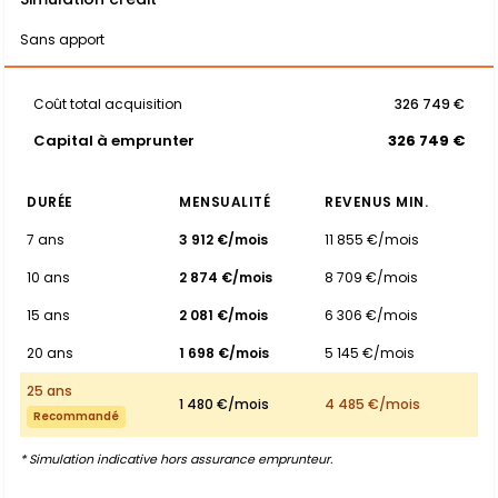
Sans apport
Coût total acquisition
326 749 €
Capital à emprunter
326 749 €
DURÉE
MENSUALITÉ
REVENUS MIN.
7 ans
3 912 €/mois
11 855 €/mois
10 ans
2 874 €/mois
8 709 €/mois
15 ans
2 081 €/mois
6 306 €/mois
20 ans
1 698 €/mois
5 145 €/mois
25 ans
1 480 €/mois
4 485 €/mois
Recommandé
* Simulation indicative hors assurance emprunteur.