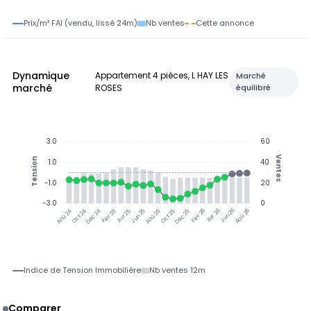
Prix/m² FAI (vendu, lissé 24m)
Nb ventes
Cette annonce
Dynamique
Appartement 4 pièces, L HAY LES
Marché
marché
ROSES
équilibré
3.0
60
Ventes
Tension
1.0
40
-1.0
20
-3.0
0
Jun 25
Jun 26
Oct 24
Déc 24
Fév 25
Avr 25
Aoû 25
Oct 25
Déc 25
Fév 26
Avr 26
Aoû 26
Aoû 24
Indice de Tension Immobilière
Nb ventes 12m
Comparer