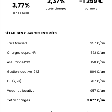
2,37%
-1 259 €
3,77%
après charges
par mois
11 484 €/an
DÉTAIL DES CHARGES ESTIMÉES
Taxe foncière
957 €/an
Charges copro. NR
522 €/an
Assurance PNO
150 €/an
Gestion locative (7%)
804 €/an
GLI (2,5%)
287 €/an
Vacance locative
957 €/an
Total charges
3 677 €/an