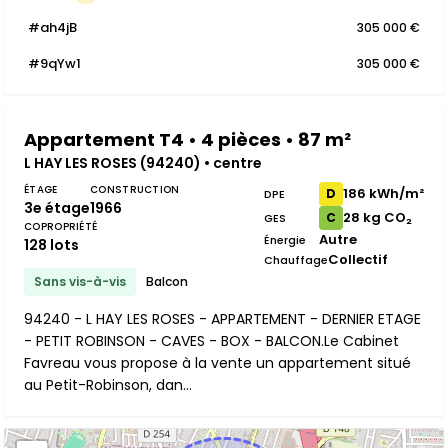
#ah4jB
305 000 €
#9qYw1
305 000 €
Appartement T4 • 4 pièces • 87 m²
L HAY LES ROSES (94240) • centre
ÉTAGE
CONSTRUCTION
186 kWh/m²
D
DPE
3e étage
1966
28 kg CO₂
C
GES
COPROPRIÉTÉ
Autre
Énergie
128 lots
Collectif
Chauffage
Sans vis-à-vis
Balcon
94240 - L HAY LES ROSES - APPARTEMENT - DERNIER ETAGE
- PETIT ROBINSON - CAVES - BOX - BALCON.Le Cabinet
Favreau vous propose à la vente un appartement situé
au Petit-Robinson, dan...