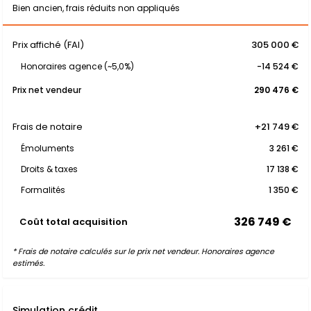
Bien ancien, frais réduits non appliqués
Prix affiché (FAI)
305 000 €
Honoraires agence (~5,0%)
-14 524 €
Prix net vendeur
290 476 €
Frais de notaire
+21 749 €
Émoluments
3 261 €
Droits & taxes
17 138 €
Formalités
1 350 €
326 749 €
Coût total acquisition
* Frais de notaire calculés sur le prix net vendeur. Honoraires agence
estimés.
Simulation crédit