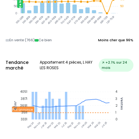
Ce bien
50
50
0
330-360k
360-390k
390-420k
420-450k
450-480k
480-510k
510-540k
540-570k
570-600k
600-630k
630-660k
660-690k
690-720k
720-750k
300-330k
En vente (766)
Ce bien
Moins cher que 96%
Tendance
Appartement 4 pièces, L HAY
↗ +2.1% sur 24
marché
LES ROSES
mois
4051
4
3871
3
Ventes
€/m²
3691
2
Prix annonce
3511
1
3331
0
Jan 25
Jul 25
Jan 26
Jul 26
Nov 24
Mar 25
Mai 25
Sep 25
Nov 25
Mar 26
Mai 26
Sep 24