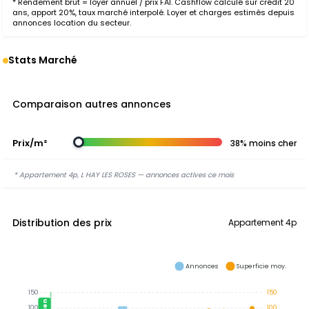
* Rendement brut = loyer annuel / prix FAI. Cashflow calculé sur crédit 20
ans, apport 20%, taux marché interpolé. Loyer et charges estimés depuis
annonces location du secteur.
Stats Marché
Comparaison autres annonces
Prix/m²
38% moins cher
* Appartement 4p, L HAY LES ROSES — annonces actives ce mois
Distribution des prix
Appartement 4p
Annonces
Superficie moy.
150
150
100
100