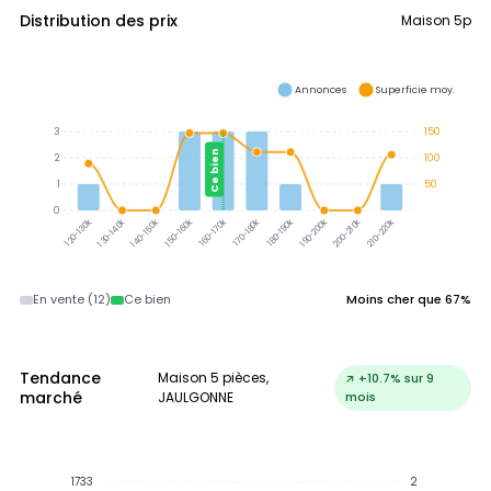
Distribution des prix
Maison 5p
Annonces
Superficie moy.
3
150
Ce bien
2
100
1
50
0
130-140k
140-150k
150-160k
160-170k
170-180k
180-190k
190-200k
200-210k
210-220k
120-130k
En vente (12)
Ce bien
Moins cher que 67%
Tendance
Maison 5 pièces,
↗ +10.7% sur 9
marché
JAULGONNE
mois
1733
2