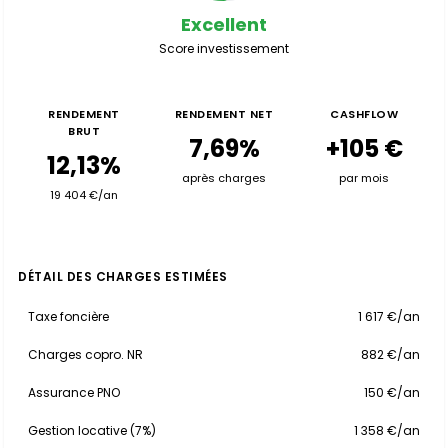
Excellent
Score investissement
RENDEMENT
RENDEMENT NET
CASHFLOW
BRUT
7,69%
+105 €
12,13%
après charges
par mois
19 404 €/an
DÉTAIL DES CHARGES ESTIMÉES
Taxe foncière
1 617 €/an
Charges copro. NR
882 €/an
Assurance PNO
150 €/an
Gestion locative (7%)
1 358 €/an