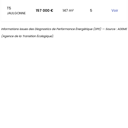
T5
157 000 €
147 m²
5
Voir
JAULGONNE
Informations issues des Diagnostics de Performance Énergétique (DPE) — Source : ADEME
(Agence de la Transition Écologique).