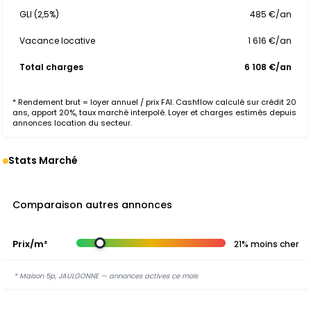
GLI (2,5%)
485 €/an
Vacance locative
1 616 €/an
Total charges
6 108 €/an
* Rendement brut = loyer annuel / prix FAI. Cashflow calculé sur crédit 20
ans, apport 20%, taux marché interpolé. Loyer et charges estimés depuis
annonces location du secteur.
Stats Marché
Comparaison autres annonces
Prix/m²
21% moins cher
* Maison 5p, JAULGONNE — annonces actives ce mois