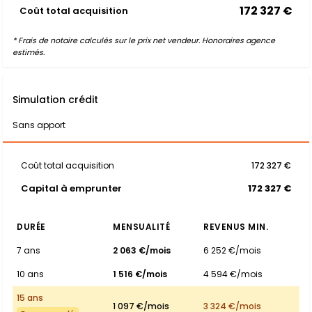
172 327 €
Coût total acquisition
* Frais de notaire calculés sur le prix net vendeur. Honoraires agence
estimés.
Simulation crédit
Sans apport
Coût total acquisition
172 327 €
Capital à emprunter
172 327 €
DURÉE
MENSUALITÉ
REVENUS MIN.
7 ans
2 063 €/mois
6 252 €/mois
10 ans
1 516 €/mois
4 594 €/mois
15 ans
1 097 €/mois
3 324 €/mois