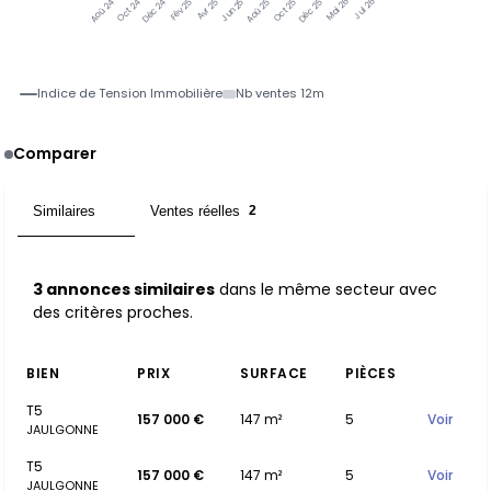
Oct 24
Déc 24
Fév 25
Avr 25
Jun 25
Aoû 25
Oct 25
Déc 25
Mai 26
Jul 26
Aoû 24
Indice de Tension Immobilière
Nb ventes 12m
Comparer
Similaires
Ventes réelles
3
2
3 annonces similaires
dans le même secteur avec
des critères proches.
BIEN
PRIX
SURFACE
PIÈCES
T5
157 000 €
147 m²
5
Voir
JAULGONNE
T5
157 000 €
147 m²
5
Voir
JAULGONNE