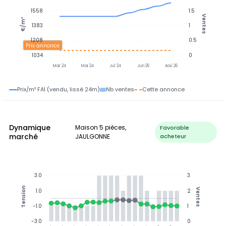
1558
1.5
Ventes
€/m²
1383
1
1208
0.5
Prix annonce
1034
0
Mar 24
Mai 24
Jul 24
Jun 26
Aoû 26
Prix/m² FAI (vendu, lissé 24m)
Nb ventes
Cette annonce
Dynamique
Maison 5 pièces,
Favorable
marché
JAULGONNE
acheteur
3.0
3
Tension
Ventes
1.0
2
-1.0
1
-3.0
0