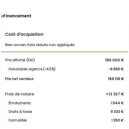
Financement
Coût d'acquisition
Bien ancien, frais réduits non appliqués
Prix affiché (FAI)
160 000 €
Honoraires agence (~4,5%)
-6 890 €
Prix net vendeur
153 110 €
Frais de notaire
+12 327 €
Émoluments
1 944 €
Droits & taxes
9 033 €
Formalités
1 350 €