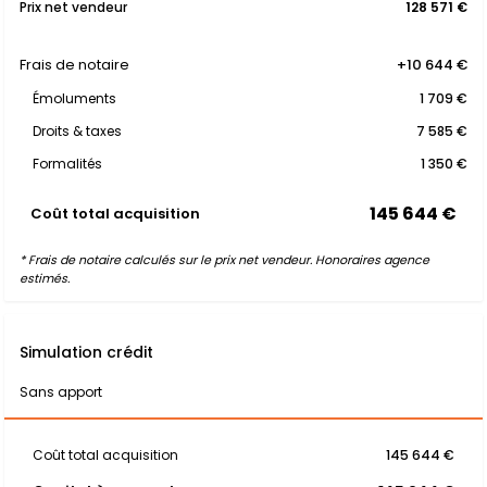
Prix net vendeur
128 571 €
Frais de notaire
+10 644 €
Émoluments
1 709 €
Droits & taxes
7 585 €
Formalités
1 350 €
145 644 €
Coût total acquisition
* Frais de notaire calculés sur le prix net vendeur. Honoraires agence
estimés.
Simulation crédit
Sans apport
Coût total acquisition
145 644 €