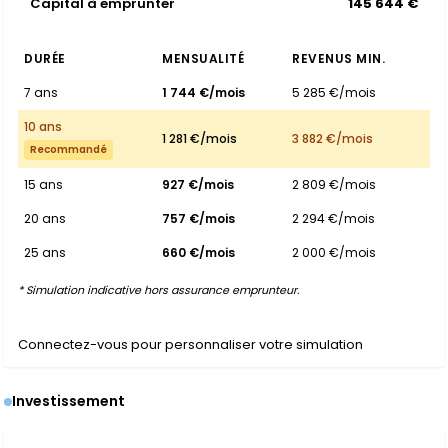
Capital à emprunter
145 644 €
DURÉE
MENSUALITÉ
REVENUS MIN.
7 ans
1 744 €/mois
5 285 €/mois
10 ans
1 281 €/mois
3 882 €/mois
Recommandé
15 ans
927 €/mois
2 809 €/mois
20 ans
757 €/mois
2 294 €/mois
25 ans
660 €/mois
2 000 €/mois
* Simulation indicative hors assurance emprunteur.
Connectez-vous pour personnaliser votre simulation
Investissement