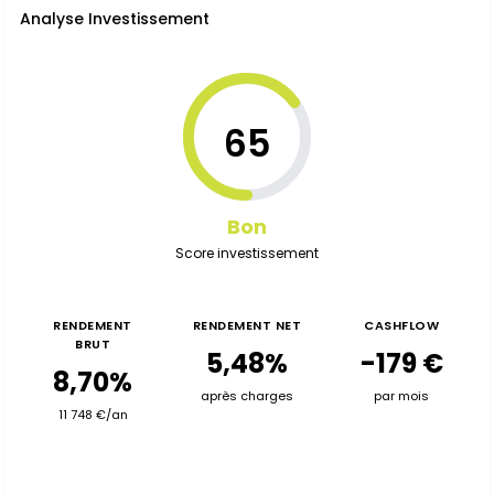
Analyse Investissement
65
Bon
Score investissement
RENDEMENT
RENDEMENT NET
CASHFLOW
BRUT
5,48%
-179 €
8,70%
après charges
par mois
11 748 €/an