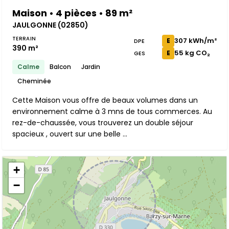
Maison • 4 pièces • 89 m²
JAULGONNE (02850)
TERRAIN
307 kWh/m²
E
DPE
390 m²
55 kg CO₂
E
GES
Calme
Balcon
Jardin
Cheminée
Cette Maison vous offre de beaux volumes dans un
environnement calme à 3 mns de tous commerces. Au
rez-de-chaussée, vous trouverez un double séjour
spacieux , ouvert sur une belle ...
+
−