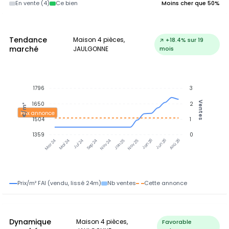
En vente (4)
Ce bien
Moins cher que 50%
Tendance
Maison 4 pièces,
↗ +18.4% sur 19
marché
JAULGONNE
mois
1796
3
Ventes
1650
2
€/m²
Prix annonce
1504
1
1359
0
Mai 24
Jul 24
Sep 24
Nov 24
Jan 25
Nov 25
Jan 26
Jun 26
Aoû 26
Mar 24
Prix/m² FAI (vendu, lissé 24m)
Nb ventes
Cette annonce
Dynamique
Maison 4 pièces,
Favorable