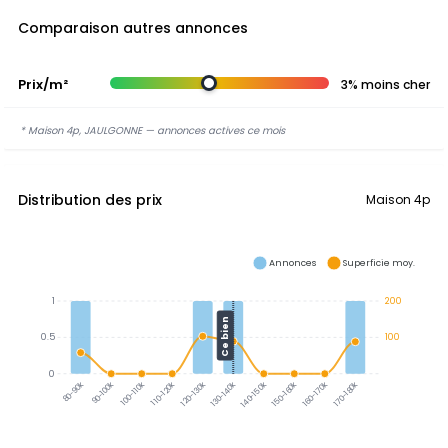
Comparaison autres annonces
Prix/m²
3% moins cher
* Maison 4p, JAULGONNE — annonces actives ce mois
Distribution des prix
Maison 4p
Annonces
Superficie moy.
1
200
Ce bien
0.5
100
0
90-100k
100-110k
110-120k
120-130k
130-140k
140-150k
150-160k
160-170k
170-180k
80-90k