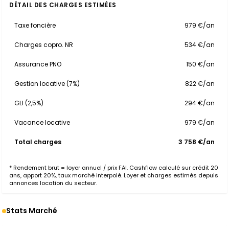
DÉTAIL DES CHARGES ESTIMÉES
Taxe foncière
979 €/an
Charges copro. NR
534 €/an
Assurance PNO
150 €/an
Gestion locative (7%)
822 €/an
GLI (2,5%)
294 €/an
Vacance locative
979 €/an
Total charges
3 758 €/an
* Rendement brut = loyer annuel / prix FAI. Cashflow calculé sur crédit 20
ans, apport 20%, taux marché interpolé. Loyer et charges estimés depuis
annonces location du secteur.
Stats Marché