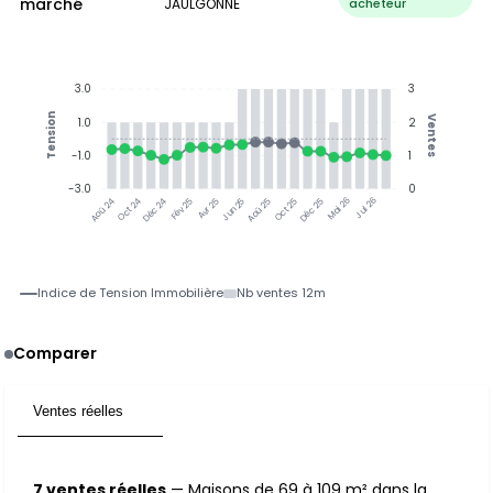
marché
JAULGONNE
acheteur
3.0
3
Tension
Ventes
1.0
2
-1.0
1
-3.0
0
Oct 24
Déc 24
Fév 25
Avr 25
Jun 25
Aoû 25
Oct 25
Déc 25
Mai 26
Jul 26
Aoû 24
Indice de Tension Immobilière
Nb ventes 12m
Comparer
Ventes réelles
7
7 ventes réelles
— Maisons de 69 à 109 m² dans la