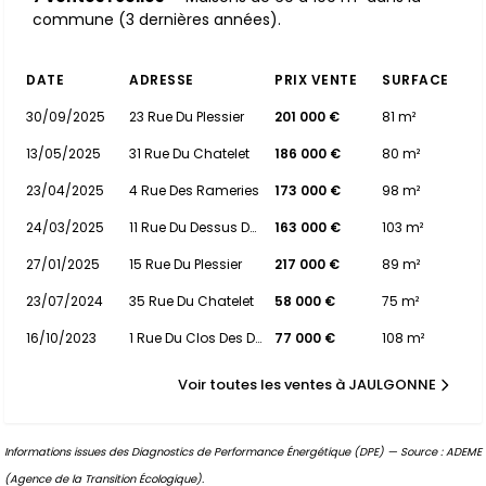
commune (3 dernières années).
DATE
ADRESSE
PRIX VENTE
SURFACE
30/09/2025
23 Rue Du Plessier
201 000 €
81 m²
13/05/2025
31 Rue Du Chatelet
186 000 €
80 m²
23/04/2025
4 Rue Des Rameries
173 000 €
98 m²
24/03/2025
11 Rue Du Dessus De Ragannes
163 000 €
103 m²
27/01/2025
15 Rue Du Plessier
217 000 €
89 m²
23/07/2024
35 Rue Du Chatelet
58 000 €
75 m²
16/10/2023
1 Rue Du Clos Des Devaux
77 000 €
108 m²
Voir toutes les ventes à JAULGONNE
Informations issues des Diagnostics de Performance Énergétique (DPE) — Source : ADEME
(Agence de la Transition Écologique).