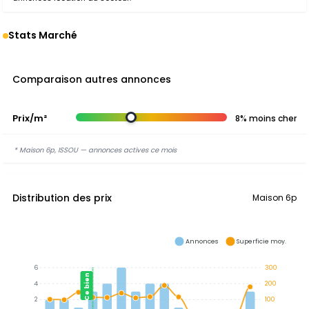
Stats Marché
Comparaison autres annonces
Prix/m²
8% moins cher
* Maison 6p, ISSOU — annonces actives ce mois
Distribution des prix
Maison 6p
Annonces
Superficie moy.
6
300
Ce bien
4
200
2
100