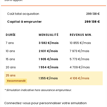
Coût total acquisition
299 138 €
Capital à emprunter
299 138 €
DURÉE
MENSUALITÉ
REVENUS MIN.
7 ans
3 582 €/mois
10 855 €/mois
10 ans
2 631 €/mois
7 973 €/mois
15 ans
1 905 €/mois
5 773 €/mois
20 ans
1 554 €/mois
4 709 €/mois
25 ans
1 355 €/mois
4 106 €/mois
Recommandé
* Simulation indicative hors assurance emprunteur.
Connectez-vous pour personnaliser votre simulation