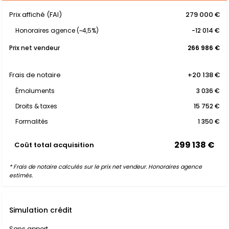
Prix affiché (FAI)
279 000 €
Honoraires agence (~4,5%)
-12 014 €
Prix net vendeur
266 986 €
Frais de notaire
+20 138 €
Émoluments
3 036 €
Droits & taxes
15 752 €
Formalités
1 350 €
299 138 €
Coût total acquisition
* Frais de notaire calculés sur le prix net vendeur. Honoraires agence
estimés.
Simulation crédit
Sans apport