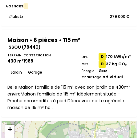
AGENCES
1
#bkstx
279 000 €
Maison • 6 pièces • 115 m²
ISSOU (78440)
TERRAIN
CONSTRUCTION
170 kWh/m²
D
DPE
430 m²
1988
37 kg CO₂
D
GES
Gaz
Énergie
Jardin
Garage
Individuel
Chauffage
Belle Maison familiale de 115 m² avec son jardin de 430m²
enviroMaison familiale de 115 m² idéalement située –
Proche commodités à pied Découvrez cette agréable
maison de 115 m² ha...
+