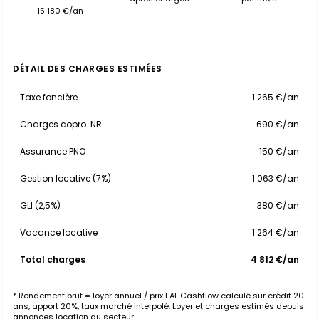
15 180 €/an
DÉTAIL DES CHARGES ESTIMÉES
Taxe foncière
1 265 €/an
Charges copro. NR
690 €/an
Assurance PNO
150 €/an
Gestion locative (7%)
1 063 €/an
GLI (2,5%)
380 €/an
Vacance locative
1 264 €/an
Total charges
4 812 €/an
* Rendement brut = loyer annuel / prix FAI. Cashflow calculé sur crédit 20
ans, apport 20%, taux marché interpolé. Loyer et charges estimés depuis
annonces location du secteur.