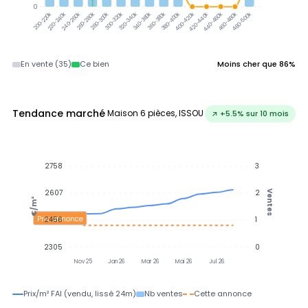
0
300-320k
320-340k
340-360k
360-380k
380-400k
220-240k
240-260k
260-280k
280-300k
400-420k
420-440k
440-460k
460-480k
480-500k
200-220k
En vente (35)
Ce bien
Moins cher que 86%
Tendance marché
Maison 6 pièces, ISSOU
↗ +5.5% sur 10 mois
2758
3
2607
2
Ventes
€/m²
Prix annonce
2456
1
2305
0
Nov 25
Jan 26
Mar 26
Mai 26
Jul 26
Prix/m² FAI (vendu, lissé 24m)
Nb ventes
Cette annonce