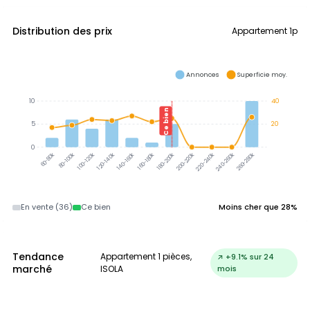
Distribution des prix
Appartement 1p
Annonces
Superficie moy.
10
40
Ce bien
5
20
0
80-100k
100-120k
120-140k
140-160k
160-180k
180-200k
200-220k
220-240k
240-260k
260-280k
60-80k
En vente (36)
Ce bien
Moins cher que 28%
Tendance
Appartement 1 pièces,
↗ +9.1% sur 24
marché
ISOLA
mois