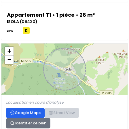
Appartement T1 • 1 pièce • 28 m²
ISOLA (06420)
D
DPE
+
−
Localisation en cours d'analyse
Google Maps
Street View
Identifier ce bien