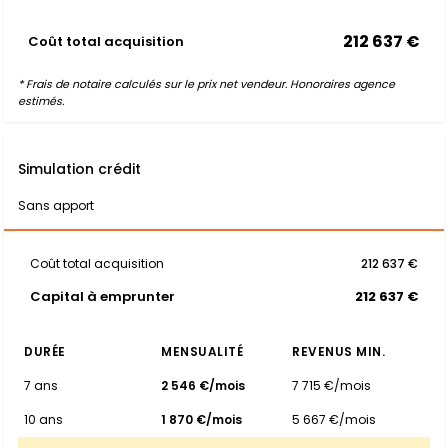
212 637 €
Coût total acquisition
* Frais de notaire calculés sur le prix net vendeur. Honoraires agence
estimés.
Simulation crédit
Sans apport
Coût total acquisition
212 637 €
Capital à emprunter
212 637 €
DURÉE
MENSUALITÉ
REVENUS MIN.
7 ans
2 546 €/mois
7 715 €/mois
10 ans
1 870 €/mois
5 667 €/mois