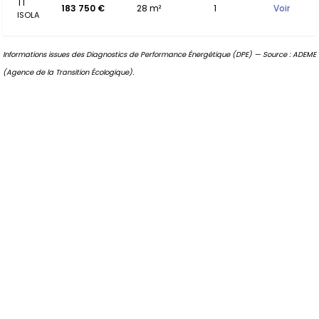
T1
183 750 €
28 m²
1
Voir
ISOLA
Informations issues des Diagnostics de Performance Énergétique (DPE) — Source : ADEME
(Agence de la Transition Écologique).