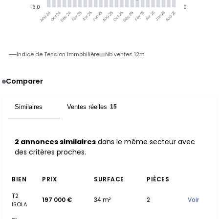
-3.0
0
Jun 25
Jun 26
Oct 24
Déc 24
Fév 25
Avr 25
Aoû 25
Oct 25
Déc 25
Fév 26
Avr 26
Aoû 26
Aoû 24
Indice de Tension Immobilière
Nb ventes 12m
Comparer
Similaires
Ventes réelles
2
15
2 annonces similaires
dans le même secteur avec
des critères proches.
BIEN
PRIX
SURFACE
PIÈCES
T2
197 000 €
34 m²
2
Voir
ISOLA