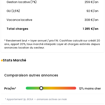
Gestion locative (7%)
259 €/an
GLI (2,5%)
92 €/an
Vacance locative
308 €/an
Total charges
1 285 €/an
* Rendement brut = loyer annuel / prix FAI. Cashflow calculé sur crédit 20
ans, apport 20%, taux marché interpolé. Loyer et charges estimés depuis
annonces location du secteur.
Stats Marché
Comparaison autres annonces
Prix/m²
12% moins cher
* Appartement 1p, ISOLA — annonces actives ce mois