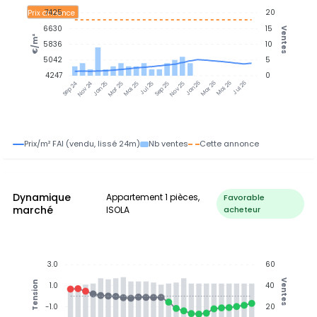
7425
20
Prix annonce
6630
15
Ventes
€/m²
5836
10
5042
5
4247
0
Jan 25
Jul 25
Jan 26
Jul 26
Nov 24
Mar 25
Mai 25
Sep 25
Nov 25
Mar 26
Mai 26
Sep 24
Prix/m² FAI (vendu, lissé 24m)
Nb ventes
Cette annonce
Dynamique
Appartement 1 pièces,
Favorable
marché
ISOLA
acheteur
3.0
60
Ventes
Tension
1.0
40
-1.0
20