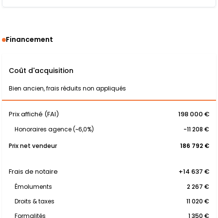
Financement
Coût d'acquisition
Bien ancien, frais réduits non appliqués
Prix affiché (FAI)
198 000 €
Honoraires agence (~6,0%)
-11 208 €
Prix net vendeur
186 792 €
Frais de notaire
+14 637 €
Émoluments
2 267 €
Droits & taxes
11 020 €
Formalités
1 350 €