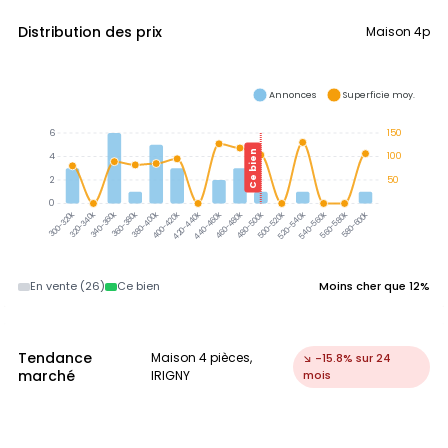
Distribution des prix
Maison 4p
Annonces
Superficie moy.
6
150
Ce bien
4
100
2
50
0
320-340k
340-360k
360-380k
380-400k
300-320k
400-420k
420-440k
440-460k
460-480k
480-500k
500-520k
520-540k
540-560k
560-580k
580-600k
En vente (26)
Ce bien
Moins cher que 12%
Tendance
Maison 4 pièces,
↘ -15.8% sur 24
marché
IRIGNY
mois