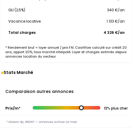
GLI (2,5%)
340 €/an
Vacance locative
1 133 €/an
Total charges
4 326 €/an
* Rendement brut = loyer annuel / prix FAI. Cashflow calculé sur crédit 20
ans, apport 20%, taux marché interpolé. Loyer et charges estimés depuis
annonces location du secteur.
Stats Marché
Comparaison autres annonces
Prix/m²
13% plus cher
* Maison 4p, IRIGNY — annonces actives ce mois