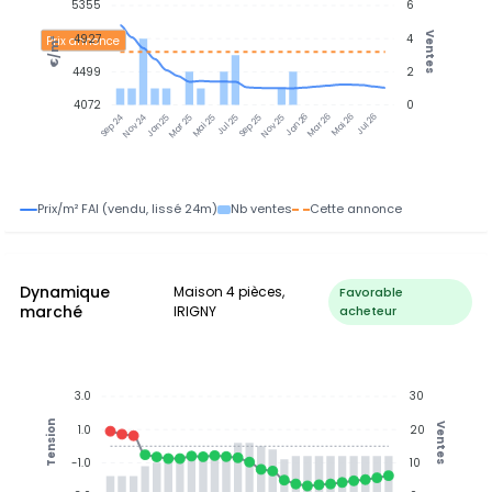
5355
6
Ventes
4927
4
Prix annonce
€/m²
4499
2
4072
0
Nov 24
Jan 25
Mar 25
Mai 25
Jul 25
Sep 25
Nov 25
Jan 26
Mar 26
Mai 26
Jul 26
Sep 24
Prix/m² FAI (vendu, lissé 24m)
Nb ventes
Cette annonce
Dynamique
Maison 4 pièces,
Favorable
marché
IRIGNY
acheteur
3.0
30
Tension
Ventes
1.0
20
-1.0
10