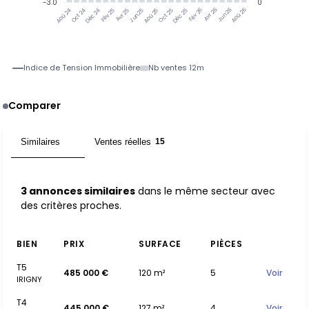
-3.0
0
Oct 24
Déc 24
Fév 25
Avr 25
Jun 25
Aoû 25
Oct 25
Déc 25
Fév 26
Avr 26
Jun 26
Aoû 26
Aoû 24
Indice de Tension Immobilière
Nb ventes 12m
Comparer
Similaires
Ventes réelles
3
15
3 annonces similaires
dans le même secteur avec
des critères proches.
BIEN
PRIX
SURFACE
PIÈCES
T5
485 000 €
120 m²
5
Voir
IRIGNY
T4
445 000 €
127 m²
4
Voir