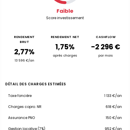
Faible
Score investissement
RENDEMENT
RENDEMENT NET
CASHFLOW
BRUT
1,75%
-2 296 €
2,77%
après charges
par mois
13 596 €/an
DÉTAIL DES CHARGES ESTIMÉES
Taxe foncière
1 133 €/an
Charges copro. NR
618 €/an
Assurance PNO
150 €/an
Gestion locative (7%)
952 €/an