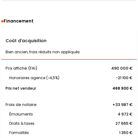
Financement
Coût d'acquisition
Bien ancien, frais réduits non appliqués
Prix affiché (FAI)
490 000 €
Honoraires agence (~4,5%)
-21 100 €
Prix net vendeur
468 900 €
Frais de notaire
+33 987 €
Émoluments
4 972 €
Droits & taxes
27 665 €
Formalités
1 350 €