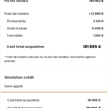
Prix net vendeur
160 952 €
Frais de notaire
+12 865 €
Émoluments
2 019 €
Droits & taxes
9 496 €
Formalités
1 350 €
181 865 €
Coût total acquisition
* Frais de notaire calculés sur le prix net vendeur. Honoraires agence
estimés.
Simulation crédit
Sans apport
Coût total acquisition
181 865 €