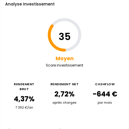
Analyse Investissement
35
Moyen
Score investissement
RENDEMENT
RENDEMENT NET
CASHFLOW
BRUT
2,72%
-644 €
4,37%
après charges
par mois
7 392 €/an