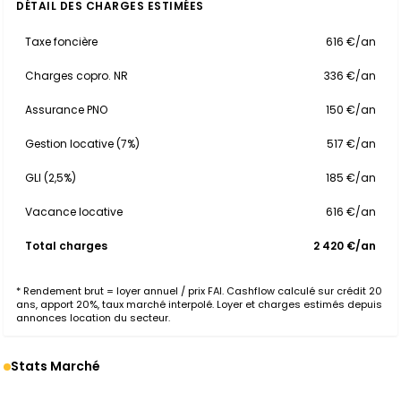
DÉTAIL DES CHARGES ESTIMÉES
Taxe foncière
616 €/an
Charges copro. NR
336 €/an
Assurance PNO
150 €/an
Gestion locative (7%)
517 €/an
GLI (2,5%)
185 €/an
Vacance locative
616 €/an
Total charges
2 420 €/an
* Rendement brut = loyer annuel / prix FAI. Cashflow calculé sur crédit 20
ans, apport 20%, taux marché interpolé. Loyer et charges estimés depuis
annonces location du secteur.
Stats Marché