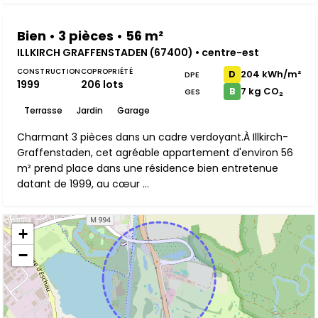
Bien • 3 pièces • 56 m²
ILLKIRCH GRAFFENSTADEN (67400) • centre-est
CONSTRUCTION
COPROPRIÉTÉ
204 kWh/m²
D
DPE
1999
206 lots
7 kg CO₂
B
GES
Terrasse
Jardin
Garage
Charmant 3 pièces dans un cadre verdoyant.À Illkirch-
Graffenstaden, cet agréable appartement d'environ 56
m² prend place dans une résidence bien entretenue
datant de 1999, au cœur ...
+
−