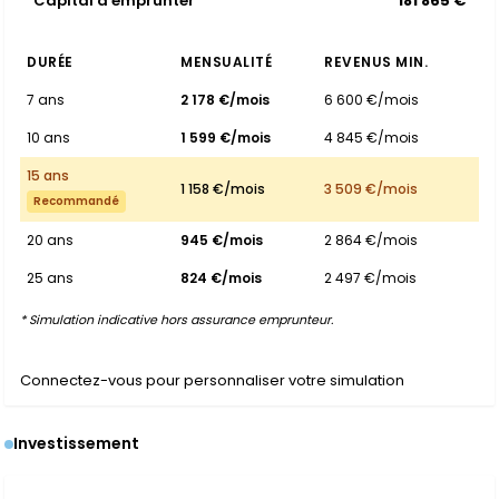
Capital à emprunter
181 865 €
DURÉE
MENSUALITÉ
REVENUS MIN.
7 ans
2 178 €/mois
6 600 €/mois
10 ans
1 599 €/mois
4 845 €/mois
15 ans
1 158 €/mois
3 509 €/mois
Recommandé
20 ans
945 €/mois
2 864 €/mois
25 ans
824 €/mois
2 497 €/mois
* Simulation indicative hors assurance emprunteur.
Connectez-vous pour personnaliser votre simulation
Investissement