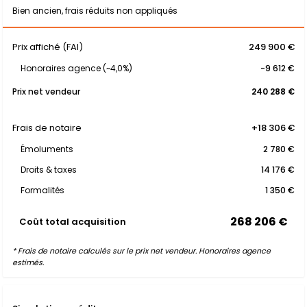
Bien ancien, frais réduits non appliqués
Prix affiché (FAI)
249 900 €
Honoraires agence (~4,0%)
-9 612 €
Prix net vendeur
240 288 €
Frais de notaire
+18 306 €
Émoluments
2 780 €
Droits & taxes
14 176 €
Formalités
1 350 €
268 206 €
Coût total acquisition
* Frais de notaire calculés sur le prix net vendeur. Honoraires agence
estimés.