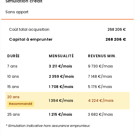
Simulation crédit
Sans apport
Coût total acquisition
268 206 €
Capital à emprunter
268 206 €
DURÉE
MENSUALITÉ
REVENUS MIN.
7 ans
3 211 €/mois
9 730 €/mois
10 ans
2 359 €/mois
7 148 €/mois
15 ans
1 708 €/mois
5 176 €/mois
20 ans
1 394 €/mois
4 224 €/mois
Recommandé
25 ans
1 215 €/mois
3 682 €/mois
* Simulation indicative hors assurance emprunteur.