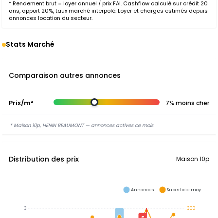
* Rendement brut = loyer annuel / prix FAI. Cashflow calculé sur crédit 20
ans, apport 20%, taux marché interpolé. Loyer et charges estimés depuis
annonces location du secteur.
Stats Marché
Comparaison autres annonces
Prix/m²
7% moins cher
* Maison 10p, HENIN BEAUMONT — annonces actives ce mois
Distribution des prix
Maison 10p
Annonces
Superficie moy.
3
300