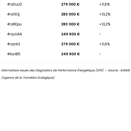
#a0uUZ
279 000 €
+11,6%
#a1XOj
283 000 €
+13,2%
#aREpu
283 000 €
+13,2%
#ayUA4
249 900 €
-
#azrA2
279 000 €
+11,6%
#bclB5
249 900 €
-
Informations issues des Diagnostics de Performance Énergétique (DPE) — Source : ADEME
(Agence de la Transition Écologique).