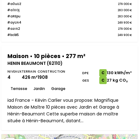
#a0uUZ
279 000 €
#a1XOj
283 000 €
#aREpu
283 000 €
#ayUA4
249 900 €
#azrA2
279 000 €
#bclB5
249 900 €
Maison • 10 pièces • 277 m²
HENIN BEAUMONT (62110)
NIVEAUX
TERRAIN
CONSTRUCTION
130 kWh/m²
C
DPE
4
426 m²
1908
27 kg CO₂
C
GES
Terrasse
Jardin
Garage
iad France - Kévin Carlier vous propose: Magnifique
Maison de Maître 10 pièces avec Jardin et Garage à
Hénin-Beaumont Cette superbe maison de maître
située à Hénin-Beaumont, datant...