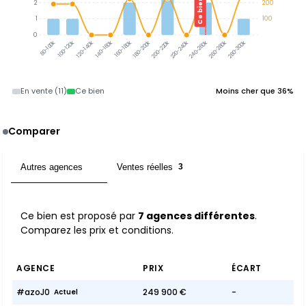
Ce bien
2
200
1
100
0
100-120k
120-140k
140-160k
160-180k
180-200k
200-220k
220-240k
240-260k
260-280k
280-300k
80-100k
En vente (11)
Ce bien
Moins cher que 36%
Comparer
Autres agences
Ventes réelles
7
3
Ce bien est proposé par
7 agences différentes
.
Comparez les prix et conditions.
AGENCE
PRIX
ÉCART
#azoJ0
249 900 €
-
Actuel