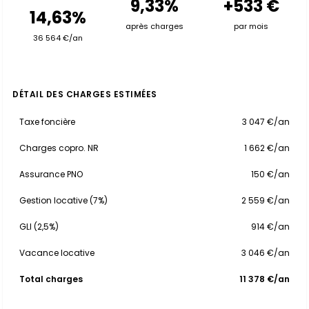
9,33%
+533 €
14,63%
après charges
par mois
36 564 €/an
DÉTAIL DES CHARGES ESTIMÉES
Taxe foncière
3 047 €/an
Charges copro. NR
1 662 €/an
Assurance PNO
150 €/an
Gestion locative (7%)
2 559 €/an
GLI (2,5%)
914 €/an
Vacance locative
3 046 €/an
Total charges
11 378 €/an