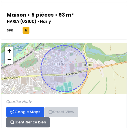
Maison • 5 pièces • 93 m²
HARLY (02100) • Harly
E
DPE
+
−
Quartier Harly
Google Maps
Street View
Identifier ce bien