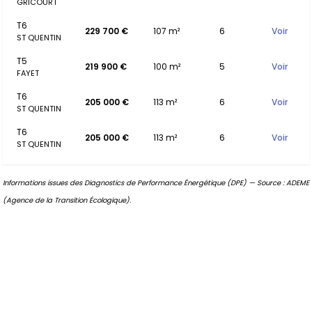
GRICOURT
T6
229 700 €
107 m²
6
Voir
ST QUENTIN
T5
219 900 €
100 m²
5
Voir
FAYET
T6
205 000 €
113 m²
6
Voir
ST QUENTIN
T6
205 000 €
113 m²
6
Voir
ST QUENTIN
Informations issues des Diagnostics de Performance Énergétique (DPE) — Source : ADEME
(Agence de la Transition Écologique).