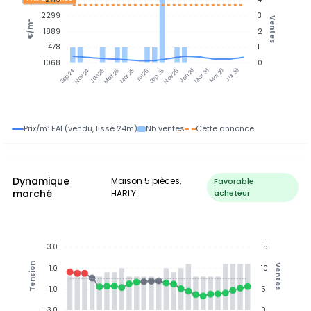
2299
3
Ventes
€/m²
1889
2
1478
1
1068
0
Nov 24
Jan 25
Mar 25
Mai 25
Jul 25
Sep 25
Nov 25
Jan 26
Mar 26
Mai 26
Jul 26
Sep 24
Prix/m² FAI (vendu, lissé 24m)
Nb ventes
Cette annonce
Dynamique
Maison 5 pièces,
Favorable
marché
HARLY
acheteur
3.0
15
Tension
Ventes
1.0
10
-1.0
5
-3.0
0