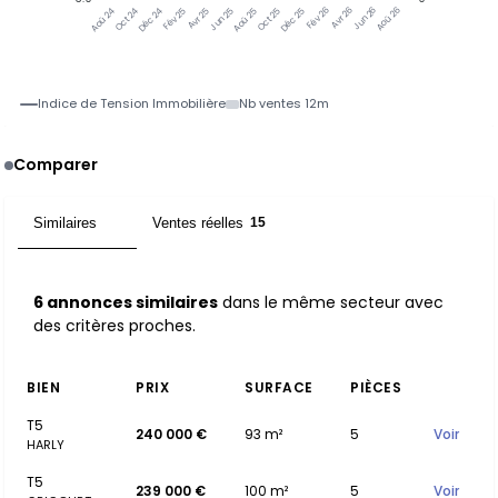
Oct 24
Déc 24
Fév 25
Avr 25
Jun 25
Aoû 25
Oct 25
Déc 25
Fév 26
Avr 26
Jun 26
Aoû 26
Aoû 24
Indice de Tension Immobilière
Nb ventes 12m
Comparer
Similaires
Ventes réelles
6
15
6 annonces similaires
dans le même secteur avec
des critères proches.
BIEN
PRIX
SURFACE
PIÈCES
T5
240 000 €
93 m²
5
Voir
HARLY
T5
239 000 €
100 m²
5
Voir