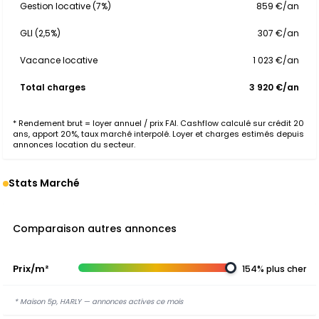
Gestion locative (7%)
859 €/an
GLI (2,5%)
307 €/an
Vacance locative
1 023 €/an
Total charges
3 920 €/an
* Rendement brut = loyer annuel / prix FAI. Cashflow calculé sur crédit 20
ans, apport 20%, taux marché interpolé. Loyer et charges estimés depuis
annonces location du secteur.
Stats Marché
Comparaison autres annonces
Prix/m²
154% plus cher
* Maison 5p, HARLY — annonces actives ce mois