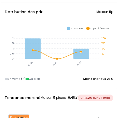
Distribution des prix
Maison 5p
Annonces
Superficie moy.
2
200
1.5
150
1
100
0.5
50
0
70-80k
80-90k
60-70k
En vente (4)
Ce bien
Moins cher que 25%
Tendance marché
Maison 5 pièces, HARLY
↘ -2.2% sur 24 mois
Prix annonce
2710
4