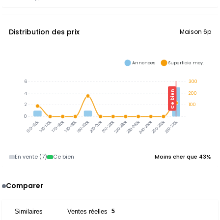
Distribution des prix
Maison 6p
Annonces
Superficie moy.
6
300
Ce bien
4
200
2
100
0
160-170k
170-180k
180-190k
190-200k
200-210k
210-220k
220-230k
230-240k
240-250k
250-260k
260-270k
150-160k
En vente (7)
Ce bien
Moins cher que 43%
Comparer
Similaires
Ventes réelles
1
5