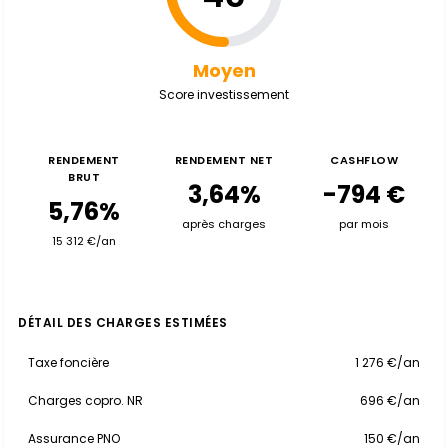
Moyen
Score investissement
RENDEMENT
RENDEMENT NET
CASHFLOW
BRUT
3,64%
-794 €
5,76%
après charges
par mois
15 312 €/an
DÉTAIL DES CHARGES ESTIMÉES
Taxe foncière
1 276 €/an
Charges copro. NR
696 €/an
Assurance PNO
150 €/an