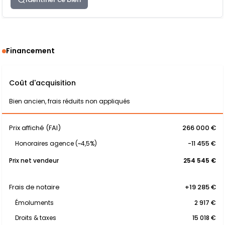
Financement
Coût d'acquisition
Bien ancien, frais réduits non appliqués
Prix affiché (FAI)
266 000 €
Honoraires agence (~4,5%)
-11 455 €
Prix net vendeur
254 545 €
Frais de notaire
+19 285 €
Émoluments
2 917 €
Droits & taxes
15 018 €