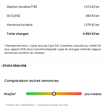
Gestion locative (7%)
1 072 €/an
GLI (2,5%)
383 €/an
Vacance locative
1 275 €/an
Total charges
4 852 €/an
* Rendement brut = loyer annuel / prix FAI. Cashflow calculé sur crédit 20
ans, apport 20%, taux marché interpolé. Loyer et charges estimés depuis
annonces location du secteur.
Stats Marché
Comparaison autres annonces
Prix/m²
prix médian
* Maison 6p, HAIRONVILLE — annonces actives ce mois