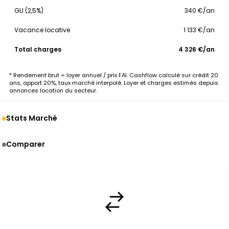
GLI (2,5%)
340 €/an
Vacance locative
1 133 €/an
Total charges
4 326 €/an
* Rendement brut = loyer annuel / prix FAI. Cashflow calculé sur crédit 20
ans, apport 20%, taux marché interpolé. Loyer et charges estimés depuis
annonces location du secteur.
Stats Marché
Comparer