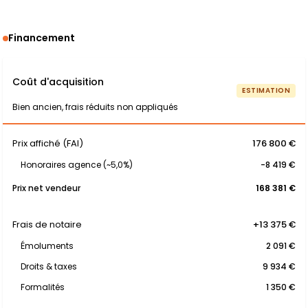
Financement
Coût d'acquisition
ESTIMATION
Bien ancien, frais réduits non appliqués
Prix affiché (FAI)
176 800 €
Honoraires agence (~5,0%)
-8 419 €
Prix net vendeur
168 381 €
Frais de notaire
+13 375 €
Émoluments
2 091 €
Droits & taxes
9 934 €
Formalités
1 350 €