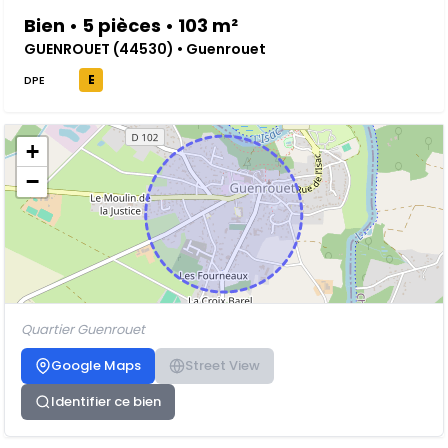
Bien • 5 pièces • 103 m²
GUENROUET (44530) • Guenrouet
E
DPE
+
−
Quartier Guenrouet
Google Maps
Street View
Identifier ce bien