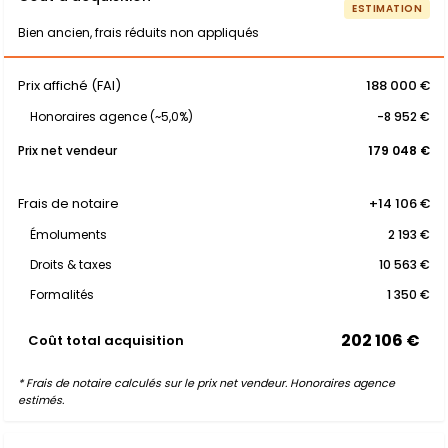
ESTIMATION
Bien ancien, frais réduits non appliqués
Prix affiché (FAI)
188 000 €
Honoraires agence (~5,0%)
-8 952 €
Prix net vendeur
179 048 €
Frais de notaire
+14 106 €
Émoluments
2 193 €
Droits & taxes
10 563 €
Formalités
1 350 €
202 106 €
Coût total acquisition
* Frais de notaire calculés sur le prix net vendeur. Honoraires agence
estimés.