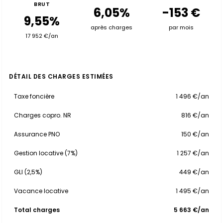
BRUT
6,05%
-153 €
9,55%
après charges
par mois
17 952 €/an
DÉTAIL DES CHARGES ESTIMÉES
Taxe foncière
1 496 €/an
Charges copro. NR
816 €/an
Assurance PNO
150 €/an
Gestion locative (7%)
1 257 €/an
GLI (2,5%)
449 €/an
Vacance locative
1 495 €/an
Total charges
5 663 €/an