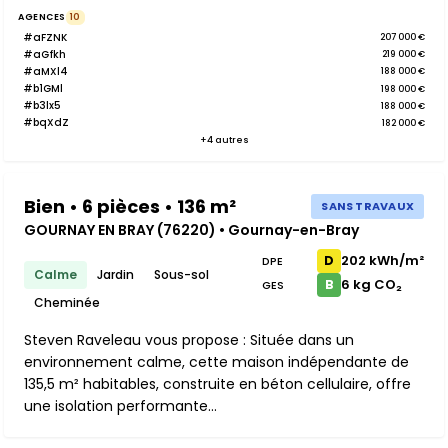
AGENCES
10
#aFZNK
207 000 €
#aGfkh
219 000 €
#aMXl4
188 000 €
#b1GMl
198 000 €
#b3lx5
188 000 €
#bqXdZ
182 000 €
+4 autres
Bien • 6 pièces • 136 m²
SANS TRAVAUX
GOURNAY EN BRAY (76220) • Gournay-en-Bray
202 kWh/m²
D
DPE
Calme
Jardin
Sous-sol
6 kg CO₂
B
GES
Cheminée
Steven Raveleau vous propose : Située dans un
environnement calme, cette maison indépendante de
135,5 m² habitables, construite en béton cellulaire, offre
une isolation performante...