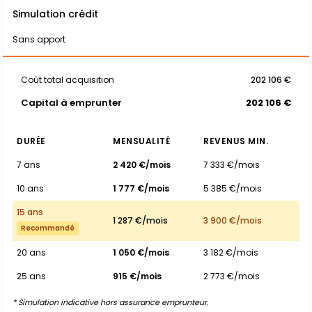
Simulation crédit
Sans apport
Coût total acquisition
202 106 €
Capital à emprunter
202 106 €
DURÉE
MENSUALITÉ
REVENUS MIN.
7 ans
2 420 €/mois
7 333 €/mois
10 ans
1 777 €/mois
5 385 €/mois
15 ans
1 287 €/mois
3 900 €/mois
Recommandé
20 ans
1 050 €/mois
3 182 €/mois
25 ans
915 €/mois
2 773 €/mois
* Simulation indicative hors assurance emprunteur.