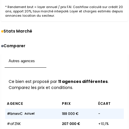
* Rendement brut = loyer annuel / prix FAI. Cashflow calculé sur crédit 20
ans, apport 20%, taux marché interpolé. Loyer et charges estimés depuis
annonces location du secteur.
Stats Marché
Comparer
Autres agences
11
Ce bien est proposé par
11 agences différentes
.
Comparez les prix et conditions.
AGENCE
PRIX
ÉCART
#bnwvC
188 000 €
-
Actuel
#aFZNK
207 000 €
+10,1%