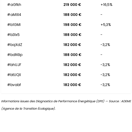
#aGfkh
219 000 €
+16,5%
#aMXl4
188 000 €
-
#b1GMl
198 000 €
+5,3%
#b3lx5
188 000 €
-
#bqXdZ
182 000 €
-3,2%
#bdN9p
188 000 €
-
#bhUJF
182 000 €
-3,2%
#btUQX
182 000 €
-3,2%
#bvabf
182 000 €
-3,2%
Informations issues des Diagnostics de Performance Énergétique (DPE) — Source : ADEME
(Agence de la Transition Écologique).