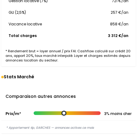
Gestion locative (7%)
721 €/an
GLI (2,5%)
257 €/an
Vacance locative
858 €/an
Total charges
3 312 €/an
* Rendement brut = loyer annuel / prix FAI. Cashflow calculé sur crédit 20
ans, apport 20%, taux marché interpolé. Loyer et charges estimés depuis
annonces location du secteur.
Stats Marché
Comparaison autres annonces
Prix/m²
3% moins cher
* Appartement 4p, GARCHES — annonces actives ce mois