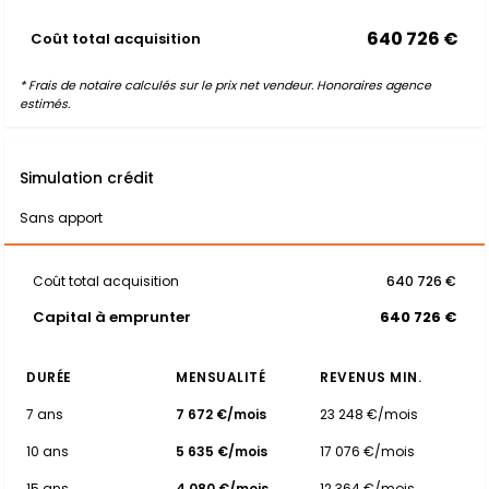
640 726 €
Coût total acquisition
* Frais de notaire calculés sur le prix net vendeur. Honoraires agence
estimés.
Simulation crédit
Sans apport
Coût total acquisition
640 726 €
Capital à emprunter
640 726 €
DURÉE
MENSUALITÉ
REVENUS MIN.
7 ans
7 672 €/mois
23 248 €/mois
10 ans
5 635 €/mois
17 076 €/mois
15 ans
4 080 €/mois
12 364 €/mois