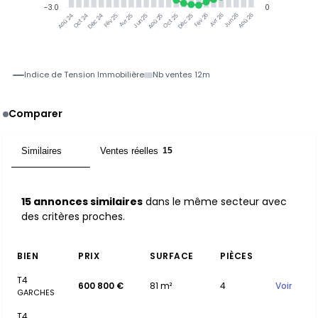
-3.0
0
Oct 24
Déc 24
Fév 25
Avr 25
Jun 25
Aoû 25
Oct 25
Déc 25
Fév 26
Avr 26
Jun 26
Aoû 26
Aoû 24
Indice de Tension Immobilière
Nb ventes 12m
Comparer
Similaires
Ventes réelles
15
15
15 annonces similaires
dans le même secteur avec
des critères proches.
BIEN
PRIX
SURFACE
PIÈCES
T4
600 800 €
81 m²
4
Voir
GARCHES
T4