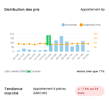
Distribution des prix
Appartement 4p
Annonces
Superficie moy.
200
200
Ce bien
150
150
100
100
50
50
0
390-420k
420-450k
450-480k
480-510k
510-540k
540-570k
570-600k
600-630k
630-660k
660-690k
690-720k
720-750k
750-780k
780-810k
En vente (968)
Ce bien
Moins cher que 77%
Tendance
Appartement 4 pièces,
↘ -7.4% sur 24
marché
GARCHES
mois