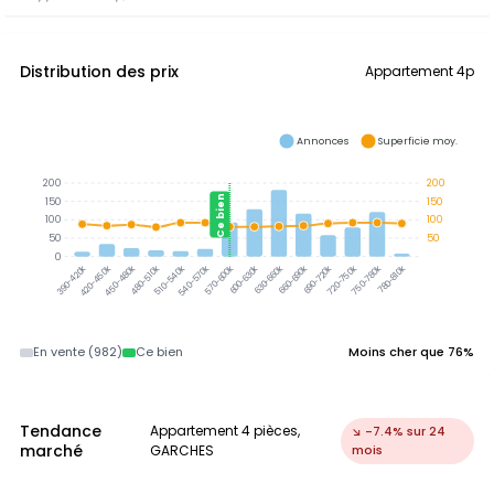
Distribution des prix
Appartement 4p
Annonces
Superficie moy.
200
200
Ce bien
150
150
100
100
50
50
0
420-450k
450-480k
480-510k
510-540k
540-570k
570-600k
600-630k
630-660k
660-690k
690-720k
720-750k
750-780k
780-810k
390-420k
En vente (982)
Ce bien
Moins cher que 76%
Tendance
Appartement 4 pièces,
↘ -7.4% sur 24
marché
GARCHES
mois