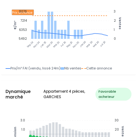
8076
3
Prix annonce
Ventes
7214
2
€/m²
6353
1
5492
0
Jan 25
Jul 25
Jan 26
Jul 26
Nov 24
Mar 25
Mai 25
Sep 25
Nov 25
Mar 26
Mai 26
Sep 24
Prix/m² FAI (vendu, lissé 24m)
Nb ventes
Cette annonce
Dynamique
Appartement 4 pièces,
Favorable
marché
GARCHES
acheteur
3.0
30
Ventes
Tension
1.0
20