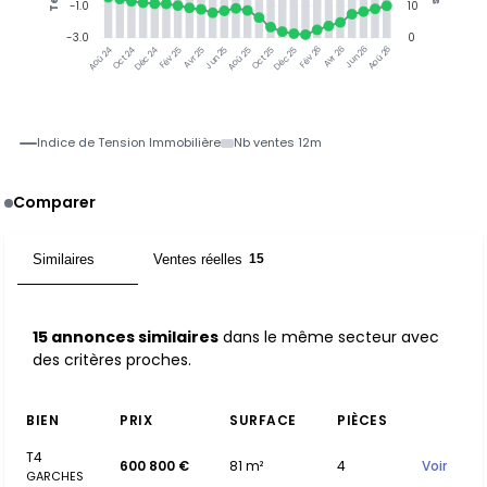
-1.0
10
-3.0
0
Jun 25
Jun 26
Oct 24
Déc 24
Fév 25
Avr 25
Aoû 25
Oct 25
Déc 25
Fév 26
Avr 26
Aoû 26
Aoû 24
Indice de Tension Immobilière
Nb ventes 12m
Comparer
Similaires
Ventes réelles
15
15
15 annonces similaires
dans le même secteur avec
des critères proches.
BIEN
PRIX
SURFACE
PIÈCES
T4
600 800 €
81 m²
4
Voir
GARCHES