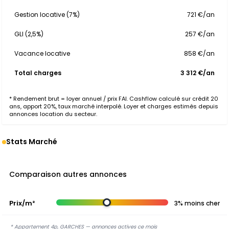
Gestion locative (7%)
721 €/an
GLI (2,5%)
257 €/an
Vacance locative
858 €/an
Total charges
3 312 €/an
* Rendement brut = loyer annuel / prix FAI. Cashflow calculé sur crédit 20
ans, apport 20%, taux marché interpolé. Loyer et charges estimés depuis
annonces location du secteur.
Stats Marché
Comparaison autres annonces
Prix/m²
3% moins cher
* Appartement 4p, GARCHES — annonces actives ce mois