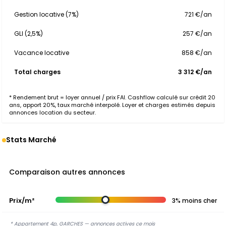
Gestion locative (7%)
721 €/an
GLI (2,5%)
257 €/an
Vacance locative
858 €/an
Total charges
3 312 €/an
* Rendement brut = loyer annuel / prix FAI. Cashflow calculé sur crédit 20
ans, apport 20%, taux marché interpolé. Loyer et charges estimés depuis
annonces location du secteur.
Stats Marché
Comparaison autres annonces
Prix/m²
3% moins cher
* Appartement 4p, GARCHES — annonces actives ce mois