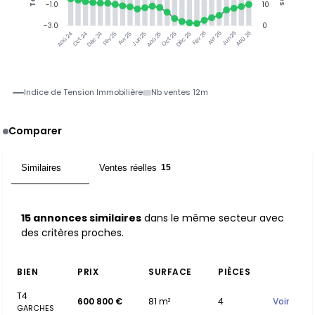
-1.0
10
-3.0
0
Oct 24
Déc 24
Fév 25
Avr 25
Jun 25
Aoû 25
Oct 25
Déc 25
Fév 26
Avr 26
Jun 26
Aoû 26
Aoû 24
Indice de Tension Immobilière
Nb ventes 12m
Comparer
Similaires
Ventes réelles
15
15
15 annonces similaires
dans le même secteur avec
des critères proches.
BIEN
PRIX
SURFACE
PIÈCES
T4
600 800 €
81 m²
4
Voir
GARCHES