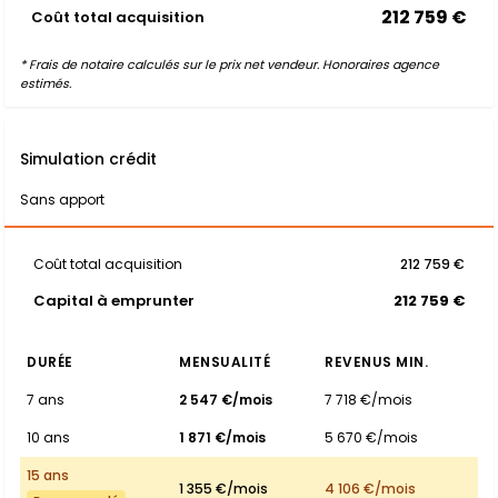
212 759 €
Coût total acquisition
* Frais de notaire calculés sur le prix net vendeur. Honoraires agence
estimés.
Simulation crédit
Sans apport
Coût total acquisition
212 759 €
Capital à emprunter
212 759 €
DURÉE
MENSUALITÉ
REVENUS MIN.
7 ans
2 547 €/mois
7 718 €/mois
10 ans
1 871 €/mois
5 670 €/mois
15 ans
1 355 €/mois
4 106 €/mois