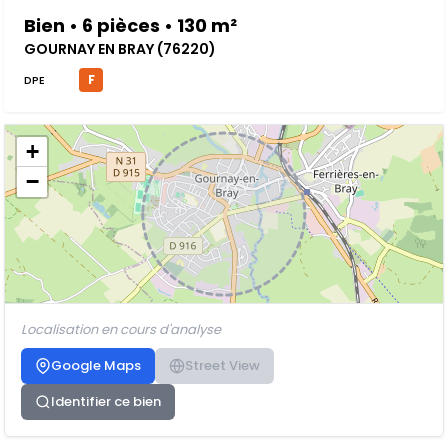
Bien • 6 pièces • 130 m²
GOURNAY EN BRAY (76220)
F
DPE
+
−
Localisation en cours d'analyse
Google Maps
Street View
Identifier ce bien