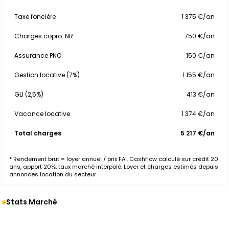
Taxe foncière
1 375 €/an
Charges copro. NR
750 €/an
Assurance PNO
150 €/an
Gestion locative (7%)
1 155 €/an
GLI (2,5%)
413 €/an
Vacance locative
1 374 €/an
Total charges
5 217 €/an
* Rendement brut = loyer annuel / prix FAI. Cashflow calculé sur crédit 20
ans, apport 20%, taux marché interpolé. Loyer et charges estimés depuis
annonces location du secteur.
Stats Marché