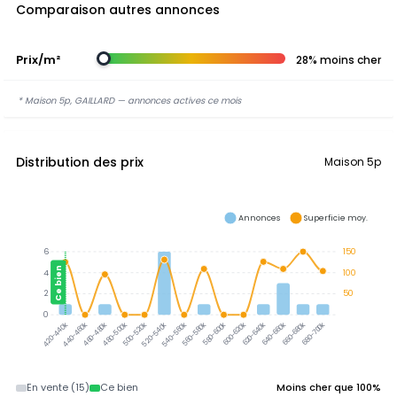
Comparaison autres annonces
Prix/m²
28% moins cher
* Maison 5p, GAILLARD — annonces actives ce mois
Distribution des prix
Maison 5p
Annonces
Superficie moy.
6
150
Ce bien
4
100
2
50
0
440-460k
460-480k
480-500k
500-520k
520-540k
540-560k
560-580k
580-600k
600-620k
620-640k
640-660k
660-680k
680-700k
420-440k
En vente (15)
Ce bien
Moins cher que 100%