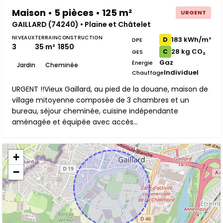
Maison • 5 pièces • 125 m²
URGENT
GAILLARD (74240) • Plaine et Châtelet
NIVEAUX
TERRAIN
CONSTRUCTION
183 kWh/m²
D
DPE
3
35 m²
1850
28 kg CO₂
C
GES
Gaz
Énergie
Jardin
Cheminée
Individuel
Chauffage
URGENT !!Vieux Gaillard, au pied de la douane, maison de
village mitoyenne composée de 3 chambres et un
bureau, séjour cheminée, cuisine indépendante
aménagée et équipée avec accès...
+
−