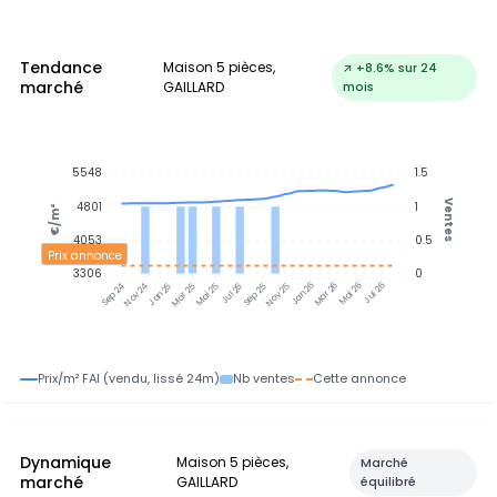
Tendance
Maison 5 pièces,
↗ +8.6% sur 24
marché
GAILLARD
mois
5548
1.5
Ventes
4801
1
€/m²
4053
0.5
Prix annonce
3306
0
Nov 24
Jan 25
Mar 25
Mai 25
Jul 25
Sep 25
Nov 25
Jan 26
Mar 26
Mai 26
Jul 26
Sep 24
Prix/m² FAI (vendu, lissé 24m)
Nb ventes
Cette annonce
Dynamique
Maison 5 pièces,
Marché
marché
GAILLARD
équilibré