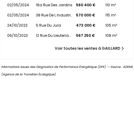
02/05/2024
16a Rue Des Jardins
560 400 €
110 m²
02/05/2024
38 Rue De L Industrie
570 000 €
115 m²
24/10/2023
5 Rue Du Jura
473 000 €
105 m²
06/10/2023
12 Rue Du Lieutenant Yvan Genot
567 250 €
108 m²
Voir toutes les ventes à GAILLARD
Informations issues des Diagnostics de Performance Énergétique (DPE) — Source : ADEME
(Agence de la Transition Écologique).