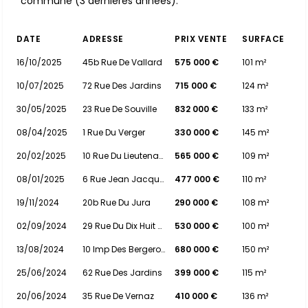
commune (3 dernières années).
DATE
ADRESSE
PRIX VENTE
SURFACE
16/10/2025
45b Rue De Vallard
575 000 €
101 m²
10/07/2025
72 Rue Des Jardins
715 000 €
124 m²
30/05/2025
23 Rue De Souville
832 000 €
133 m²
08/04/2025
1 Rue Du Verger
330 000 €
145 m²
20/02/2025
10 Rue Du Lieutenant Yvan Genot
565 000 €
109 m²
08/01/2025
6 Rue Jean Jacques Rousseau
477 000 €
110 m²
19/11/2024
20b Rue Du Jura
290 000 €
108 m²
02/09/2024
29 Rue Du Dix Huit Aout
530 000 €
100 m²
13/08/2024
10 Imp Des Bergeronnettes
680 000 €
150 m²
25/06/2024
62 Rue Des Jardins
399 000 €
115 m²
20/06/2024
35 Rue De Vernaz
410 000 €
136 m²