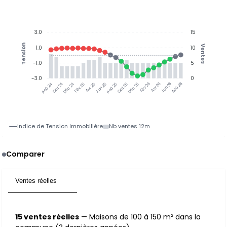
3.0
15
Tension
Ventes
1.0
10
-1.0
5
-3.0
0
Oct 24
Déc 24
Fév 25
Avr 25
Jun 25
Aoû 25
Oct 25
Déc 25
Fév 26
Avr 26
Jun 26
Aoû 26
Aoû 24
Indice de Tension Immobilière
Nb ventes 12m
Comparer
Ventes réelles
15
15 ventes réelles
— Maisons de 100 à 150 m² dans la