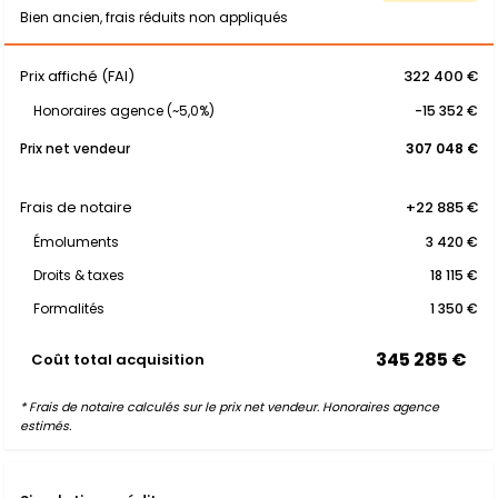
Bien ancien, frais réduits non appliqués
Prix affiché (FAI)
322 400 €
Honoraires agence (~5,0%)
-15 352 €
Prix net vendeur
307 048 €
Frais de notaire
+22 885 €
Émoluments
3 420 €
Droits & taxes
18 115 €
Formalités
1 350 €
345 285 €
Coût total acquisition
* Frais de notaire calculés sur le prix net vendeur. Honoraires agence
estimés.