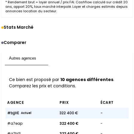
* Rendement brut = loyer annuel / prix FAI. Cashflow calculé sur crédit 20
ans, apport 20%, taux marché interpolé. Loyer et charges estimés depuis
annonces location du secteur.
Stats Marché
Comparer
Autres agences
10
Ce bien est proposé par
10 agences différentes
.
Comparez les prix et conditions.
AGENCE
PRIX
ÉCART
#bjjHE
322 400 €
-
Actuel
#a7eap
322 400 €
-
#a7hl3
322 400 €
-