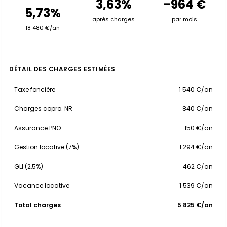
3,63%
-964 €
5,73%
après charges
par mois
18 480 €/an
DÉTAIL DES CHARGES ESTIMÉES
Taxe foncière
1 540 €/an
Charges copro. NR
840 €/an
Assurance PNO
150 €/an
Gestion locative (7%)
1 294 €/an
GLI (2,5%)
462 €/an
Vacance locative
1 539 €/an
Total charges
5 825 €/an