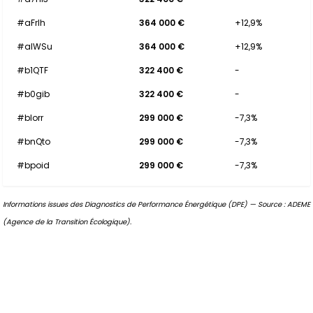
#aFrIh
364 000 €
+12,9%
#aIWSu
364 000 €
+12,9%
#b1QTF
322 400 €
-
#b0gib
322 400 €
-
#blorr
299 000 €
-7,3%
#bnQto
299 000 €
-7,3%
#bpoid
299 000 €
-7,3%
Informations issues des Diagnostics de Performance Énergétique (DPE) — Source : ADEME
(Agence de la Transition Écologique).