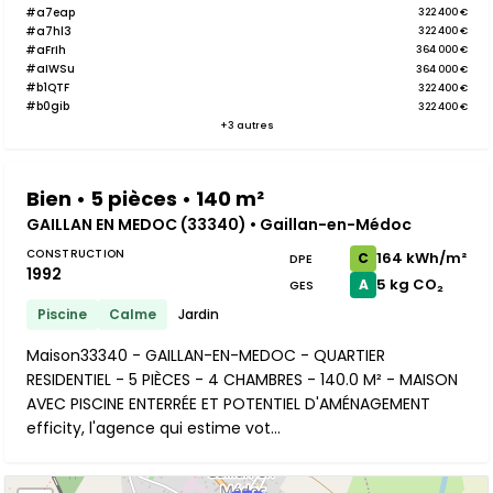
#a7eap
322 400 €
#a7hl3
322 400 €
#aFrIh
364 000 €
#aIWSu
364 000 €
#b1QTF
322 400 €
#b0gib
322 400 €
+3 autres
Bien • 5 pièces • 140 m²
GAILLAN EN MEDOC (33340) • Gaillan-en-Médoc
CONSTRUCTION
164 kWh/m²
C
DPE
1992
5 kg CO₂
A
GES
Piscine
Calme
Jardin
Maison33340 - GAILLAN-EN-MEDOC - QUARTIER
RESIDENTIEL - 5 PIÈCES - 4 CHAMBRES - 140.0 M² - MAISON
AVEC PISCINE ENTERRÉE ET POTENTIEL D'AMÉNAGEMENT
efficity, l'agence qui estime vot...