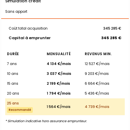
Simulation crédit
Sans apport
Coût total acquisition
345 285 €
Capital à emprunter
345 285 €
DURÉE
MENSUALITÉ
REVENUS MIN.
7 ans
4 134 €/mois
12 527 €/mois
10 ans
3 037 €/mois
9 203 €/mois
15 ans
2 199 €/mois
6 664 €/mois
20 ans
1 794 €/mois
5 436 €/mois
25 ans
1 564 €/mois
4 739 €/mois
Recommandé
* Simulation indicative hors assurance emprunteur.