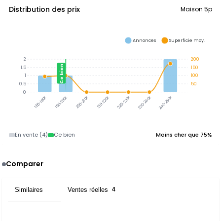
Distribution des prix
Maison 5p
Annonces
Superficie moy.
2
200
Ce bien
1.5
150
1
100
0.5
50
0
190-200k
200-210k
210-220k
220-230k
230-240k
240-250k
180-190k
En vente (4)
Ce bien
Moins cher que 75%
Comparer
Similaires
Ventes réelles
7
4