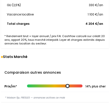
GLI (2,5%)
330 €/an
Vacance locative
1 100 €/an
Total charges
4 204 €/an
* Rendement brut = loyer annuel / prix FAI. Cashflow calculé sur crédit 20
ans, apport 20%, taux marché interpolé. Loyer et charges estimés depuis
annonces location du secteur.
Stats Marché
Comparaison autres annonces
Prix/m²
14% plus cher
* Maison 5p, FRESLES — annonces actives ce mois