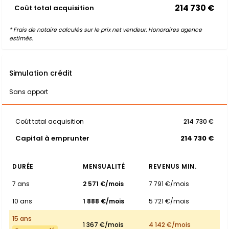
214 730 €
Coût total acquisition
* Frais de notaire calculés sur le prix net vendeur. Honoraires agence
estimés.
Simulation crédit
Sans apport
Coût total acquisition
214 730 €
Capital à emprunter
214 730 €
DURÉE
MENSUALITÉ
REVENUS MIN.
7 ans
2 571 €/mois
7 791 €/mois
10 ans
1 888 €/mois
5 721 €/mois
15 ans
1 367 €/mois
4 142 €/mois