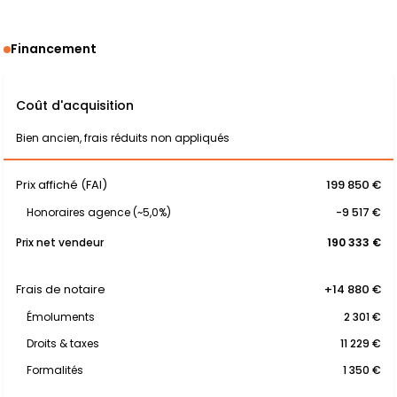
Financement
Coût d'acquisition
Bien ancien, frais réduits non appliqués
Prix affiché (FAI)
199 850 €
Honoraires agence (~5,0%)
-9 517 €
Prix net vendeur
190 333 €
Frais de notaire
+14 880 €
Émoluments
2 301 €
Droits & taxes
11 229 €
Formalités
1 350 €