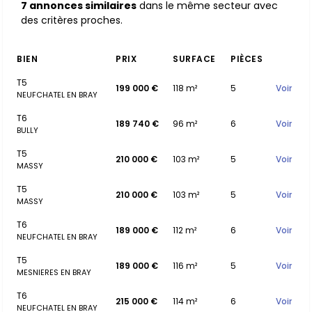
7 annonces similaires
dans le même secteur avec
des critères proches.
BIEN
PRIX
SURFACE
PIÈCES
T5
199 000 €
118 m²
5
Voir
NEUFCHATEL EN BRAY
T6
189 740 €
96 m²
6
Voir
BULLY
T5
210 000 €
103 m²
5
Voir
MASSY
T5
210 000 €
103 m²
5
Voir
MASSY
T6
189 000 €
112 m²
6
Voir
NEUFCHATEL EN BRAY
T5
189 000 €
116 m²
5
Voir
MESNIERES EN BRAY
T6
215 000 €
114 m²
6
Voir
NEUFCHATEL EN BRAY