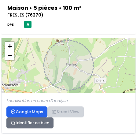
Maison • 5 pièces • 100 m²
FRESLES (76270)
A
DPE
+
−
Localisation en cours d'analyse
Google Maps
Street View
Identifier ce bien