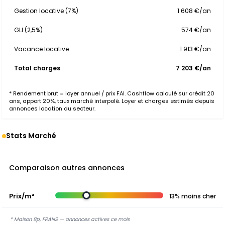
Gestion locative (7%)
1 608 €/an
GLI (2,5%)
574 €/an
Vacance locative
1 913 €/an
Total charges
7 203 €/an
* Rendement brut = loyer annuel / prix FAI. Cashflow calculé sur crédit 20
ans, apport 20%, taux marché interpolé. Loyer et charges estimés depuis
annonces location du secteur.
Stats Marché
Comparaison autres annonces
Prix/m²
13% moins cher
* Maison 8p, FRANS — annonces actives ce mois