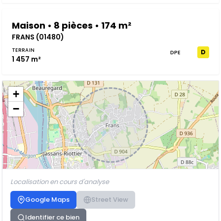
Maison • 8 pièces • 174 m²
FRANS (01480)
TERRAIN
D
DPE
1 457 m²
+
−
Localisation en cours d'analyse
Google Maps
Street View
Identifier ce bien