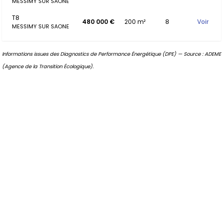
MESSIMY SUR SAONE
T8
480 000 €
200 m²
8
Voir
MESSIMY SUR SAONE
Informations issues des Diagnostics de Performance Énergétique (DPE) — Source : ADEME
(Agence de la Transition Écologique).