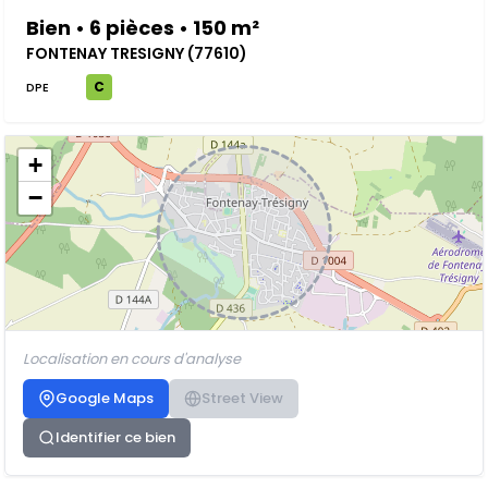
Bien • 6 pièces • 150 m²
FONTENAY TRESIGNY (77610)
C
DPE
+
−
Localisation en cours d'analyse
Google Maps
Street View
Identifier ce bien