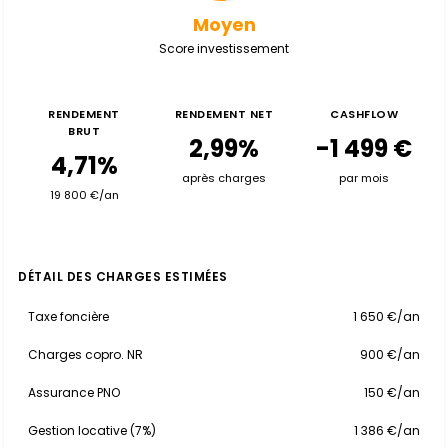
Moyen
Score investissement
RENDEMENT
RENDEMENT NET
CASHFLOW
BRUT
2,99%
-1 499 €
4,71%
après charges
par mois
19 800 €/an
DÉTAIL DES CHARGES ESTIMÉES
Taxe foncière
1 650 €/an
Charges copro. NR
900 €/an
Assurance PNO
150 €/an
Gestion locative (7%)
1 386 €/an