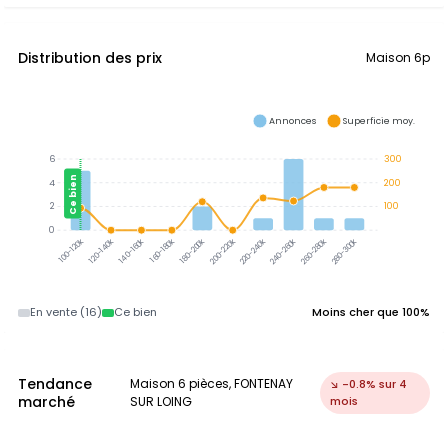
Distribution des prix
Maison 6p
Annonces
Superficie moy.
6
300
Ce bien
4
200
2
100
0
120-140k
140-160k
160-180k
180-200k
200-220k
220-240k
240-260k
260-280k
280-300k
100-120k
En vente (16)
Ce bien
Moins cher que 100%
Tendance
Maison 6 pièces, FONTENAY
↘ -0.8% sur 4
marché
SUR LOING
mois