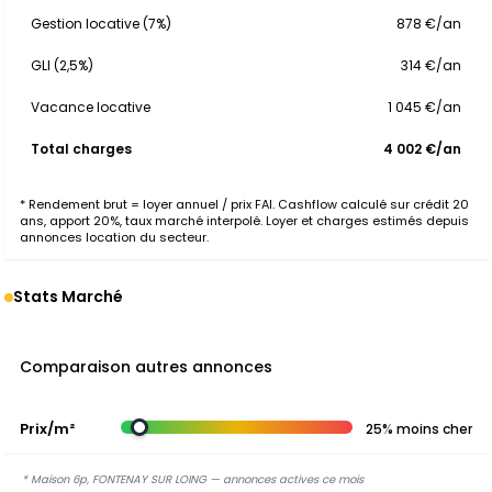
Gestion locative (7%)
878 €/an
GLI (2,5%)
314 €/an
Vacance locative
1 045 €/an
Total charges
4 002 €/an
* Rendement brut = loyer annuel / prix FAI. Cashflow calculé sur crédit 20
ans, apport 20%, taux marché interpolé. Loyer et charges estimés depuis
annonces location du secteur.
Stats Marché
Comparaison autres annonces
Prix/m²
25% moins cher
* Maison 6p, FONTENAY SUR LOING — annonces actives ce mois