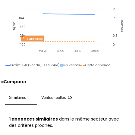
1818
2
1643
1.5
Ventes
€/m²
1469
1
1294
0.5
Prix annonce
1120
0
Mai 26
Jun 26
Jul 26
Aoû 26
Prix/m² FAI (vendu, lissé 24m)
Nb ventes
Cette annonce
Comparer
Similaires
Ventes réelles
1
15
1 annonces similaires
dans le même secteur avec
des critères proches.