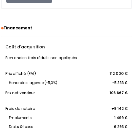
Financement
Coût d'acquisition
Bien ancien, frais réduits non appliqués
Prix affiché (FAI)
112 000 €
Honoraires agence (~5,0%)
-5 333 €
Prix net vendeur
106 667 €
Frais de notaire
+9 142 €
Émoluments
1 499 €
Droits & taxes
6 293 €