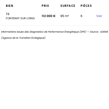
BIEN
PRIX
SURFACE
PIÈCES
T6
112 000 €
95 m²
6
Voir
FONTENAY SUR LOING
Informations issues des Diagnostics de Performance Énergétique (DPE) — Source : ADEME
(Agence de la Transition Écologique).