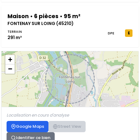
Maison • 6 pièces • 95 m²
FONTENAY SUR LOING (45210)
TERRAIN
E
DPE
291 m²
+
−
Localisation en cours d'analyse
Google Maps
Street View
Identifier ce bien