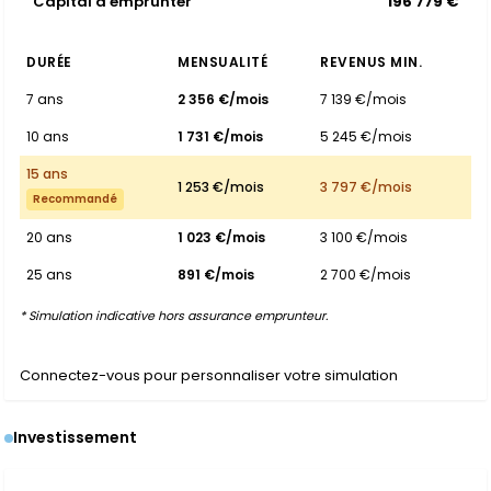
Capital à emprunter
196 779 €
DURÉE
MENSUALITÉ
REVENUS MIN.
7 ans
2 356 €/mois
7 139 €/mois
10 ans
1 731 €/mois
5 245 €/mois
15 ans
1 253 €/mois
3 797 €/mois
Recommandé
20 ans
1 023 €/mois
3 100 €/mois
25 ans
891 €/mois
2 700 €/mois
* Simulation indicative hors assurance emprunteur.
Connectez-vous pour personnaliser votre simulation
Investissement