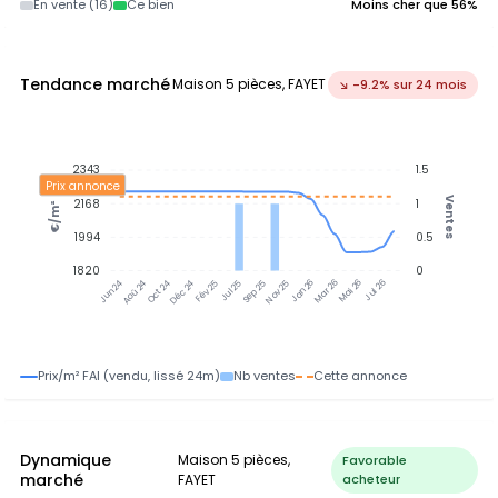
En vente (16)
Ce bien
Moins cher que 56%
Tendance marché
Maison 5 pièces, FAYET
↘ -9.2% sur 24 mois
2343
1.5
Prix annonce
Ventes
2168
1
€/m²
1994
0.5
1820
0
Aoû 24
Oct 24
Déc 24
Fév 25
Jul 25
Sep 25
Nov 25
Jan 26
Mar 26
Mai 26
Jul 26
Jun 24
Prix/m² FAI (vendu, lissé 24m)
Nb ventes
Cette annonce
Dynamique
Maison 5 pièces,
Favorable
marché
FAYET
acheteur