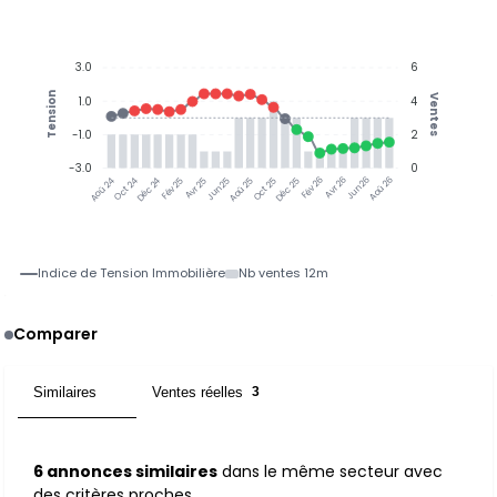
3.0
6
Tension
Ventes
1.0
4
-1.0
2
-3.0
0
Oct 24
Déc 24
Fév 25
Avr 25
Jun 25
Aoû 25
Oct 25
Déc 25
Fév 26
Avr 26
Jun 26
Aoû 26
Aoû 24
Indice de Tension Immobilière
Nb ventes 12m
Comparer
Similaires
Ventes réelles
6
3
6 annonces similaires
dans le même secteur avec
des critères proches.