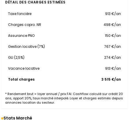
DÉTAIL DES CHARGES ESTIMÉES
Taxe foncière
913 €/an
Charges copro. NR
498 €/an
Assurance PNO
150 €/an
Gestion locative (7%)
767 €/an
GLI (2,5%)
274 €/an
Vacance locative
913 €/an
Total charges
3 515 €/an
* Rendement brut = loyer annuel / prix FAI. Cashflow calculé sur crédit 20
ans, apport 20%, taux marché interpolé. Loyer et charges estimés depuis
annonces location du secteur.
Stats Marché