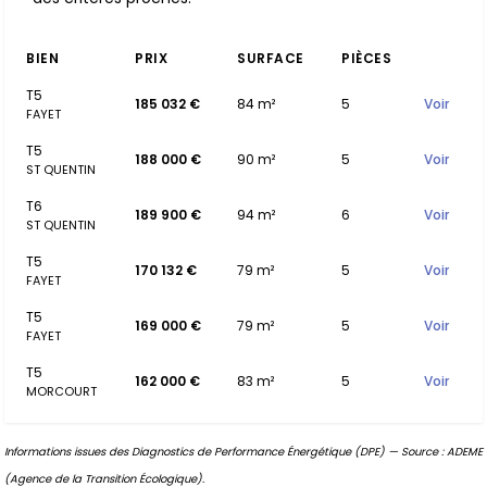
BIEN
PRIX
SURFACE
PIÈCES
T5
185 032 €
84 m²
5
Voir
FAYET
T5
188 000 €
90 m²
5
Voir
ST QUENTIN
T6
189 900 €
94 m²
6
Voir
ST QUENTIN
T5
170 132 €
79 m²
5
Voir
FAYET
T5
169 000 €
79 m²
5
Voir
FAYET
T5
162 000 €
83 m²
5
Voir
MORCOURT
Informations issues des Diagnostics de Performance Énergétique (DPE) — Source : ADEME
(Agence de la Transition Écologique).