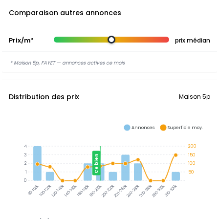
Comparaison autres annonces
Prix/m²
prix médian
* Maison 5p, FAYET — annonces actives ce mois
Distribution des prix
Maison 5p
Annonces
Superficie moy.
4
200
3
150
Ce bien
2
100
1
50
0
300-320k
100-120k
120-140k
140-160k
160-180k
180-200k
200-220k
220-240k
240-260k
260-280k
280-300k
80-100k