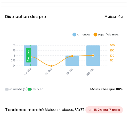
Distribution des prix
Maison 4p
Annonces
Superficie moy.
2
200
1.5
150
Ce bien
1
100
0.5
50
0
200-210k
210-220k
220-230k
190-200k
En vente (5)
Ce bien
Moins cher que 80%
Tendance marché
Maison 4 pièces, FAYET
↘ -18.2% sur 7 mois