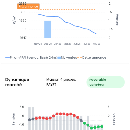
2332
2
Prix annonce
2161
1.5
Ventes
€/m²
1990
1
1818
0.5
1647
0
Nov 25
Déc 25
Jan 26
Mai 26
Jun 26
Jul 26
Aoû 26
Prix/m² FAI (vendu, lissé 24m)
Nb ventes
Cette annonce
Dynamique
Maison 4 pièces,
Favorable
marché
FAYET
acheteur
3.0
3
Tension
Ventes
1.0
2
-1.0
1