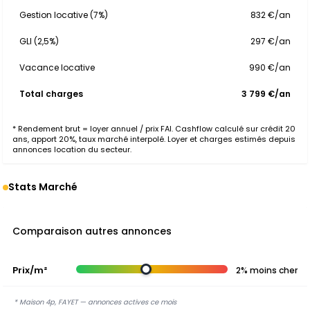
Gestion locative (7%)
832 €/an
GLI (2,5%)
297 €/an
Vacance locative
990 €/an
Total charges
3 799 €/an
* Rendement brut = loyer annuel / prix FAI. Cashflow calculé sur crédit 20
ans, apport 20%, taux marché interpolé. Loyer et charges estimés depuis
annonces location du secteur.
Stats Marché
Comparaison autres annonces
Prix/m²
2% moins cher
* Maison 4p, FAYET — annonces actives ce mois