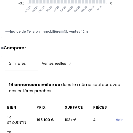
-3.0
0
Oct 24
Déc 24
Fév 25
Avr 25
Jun 25
Aoû 25
Oct 25
Déc 25
Mai 26
Jul 26
Aoû 24
Indice de Tension Immobilière
Nb ventes 12m
Comparer
Similaires
Ventes réelles
14
3
14 annonces similaires
dans le même secteur avec
des critères proches.
BIEN
PRIX
SURFACE
PIÈCES
T4
195 100 €
103 m²
4
Voir
ST QUENTIN
T5