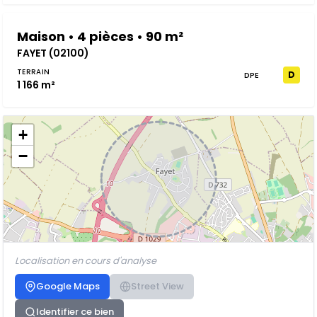
Maison • 4 pièces • 90 m²
FAYET (02100)
TERRAIN
D
DPE
1 166 m²
+
−
Localisation en cours d'analyse
Google Maps
Street View
Identifier ce bien