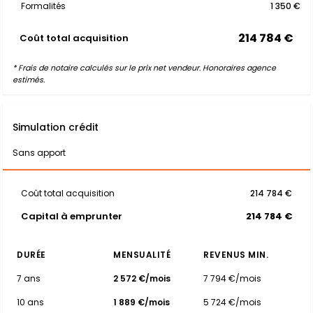
Formalités
1 350 €
214 784 €
Coût total acquisition
* Frais de notaire calculés sur le prix net vendeur. Honoraires agence
estimés.
Simulation crédit
Sans apport
Coût total acquisition
214 784 €
Capital à emprunter
214 784 €
DURÉE
MENSUALITÉ
REVENUS MIN.
7 ans
2 572 €/mois
7 794 €/mois
10 ans
1 889 €/mois
5 724 €/mois