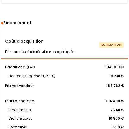
Financement
Coût d'acquisition
ESTIMATION
Bien ancien, frais réduits non appliqués
Prix affiché (FAI)
194 000 €
Honoraires agence (~5,0%)
-9 238 €
Prix net vendeur
184 762 €
Frais de notaire
+14 498 €
Émoluments
2 248 €
Droits & taxes
10 900 €
Formalités
1 350 €