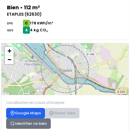
Bien • 112 m²
ETAPLES (62630)
178 kWh/m²
C
DPE
4 kg CO₂
A
GES
+
−
Localisation en cours d'analyse
Google Maps
Street View
Identifier ce bien