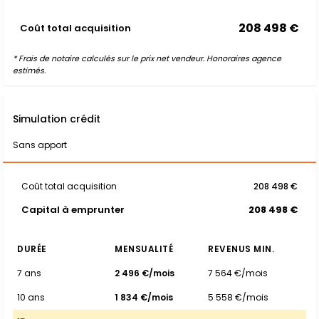
208 498 €
Coût total acquisition
* Frais de notaire calculés sur le prix net vendeur. Honoraires agence
estimés.
Simulation crédit
Sans apport
Coût total acquisition
208 498 €
Capital à emprunter
208 498 €
DURÉE
MENSUALITÉ
REVENUS MIN.
7 ans
2 496 €/mois
7 564 €/mois
10 ans
1 834 €/mois
5 558 €/mois