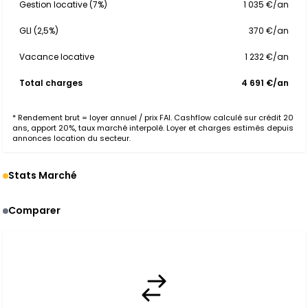
Gestion locative (7%)
1 035 €/an
GLI (2,5%)
370 €/an
Vacance locative
1 232 €/an
Total charges
4 691 €/an
* Rendement brut = loyer annuel / prix FAI. Cashflow calculé sur crédit 20
ans, apport 20%, taux marché interpolé. Loyer et charges estimés depuis
annonces location du secteur.
Stats Marché
Comparer