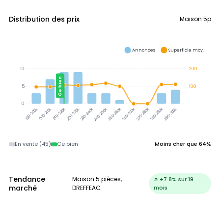
Distribution des prix
Maison 5p
Annonces
Superficie moy.
10
200
Ce bien
5
100
0
200-210k
210-220k
220-230k
230-240k
240-250k
250-260k
260-270k
270-280k
280-290k
290-300k
190-200k
En vente (45)
Ce bien
Moins cher que 64%
Tendance
Maison 5 pièces,
↗ +7.8% sur 19
marché
DREFFEAC
mois