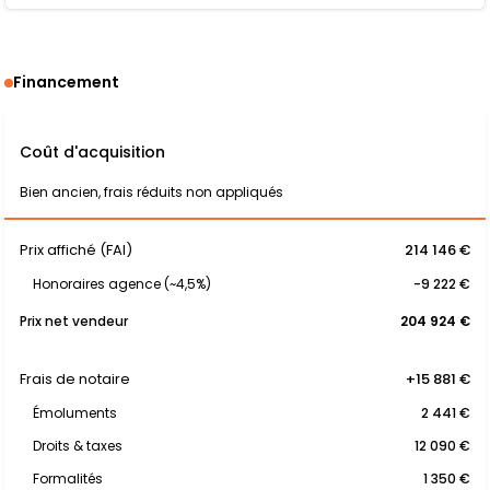
Financement
Coût d'acquisition
Bien ancien, frais réduits non appliqués
Prix affiché (FAI)
214 146 €
Honoraires agence (~4,5%)
-9 222 €
Prix net vendeur
204 924 €
Frais de notaire
+15 881 €
Émoluments
2 441 €
Droits & taxes
12 090 €
Formalités
1 350 €