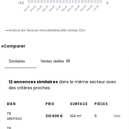
-3.0
0
Nov 24
Jan 25
Mar 25
Mai 25
Jul 25
Sep 25
Nov 25
Jan 26
Mar 26
Mai 26
Jul 26
Aoû 24
Indice de Tension Immobilière
Nb ventes 12m
Comparer
Similaires
Ventes réelles
12
15
12 annonces similaires
dans le même secteur avec
des critères proches.
BIEN
PRIX
SURFACE
PIÈCES
T5
210 609 €
104 m²
5
Voir
DREFFEAC
T6