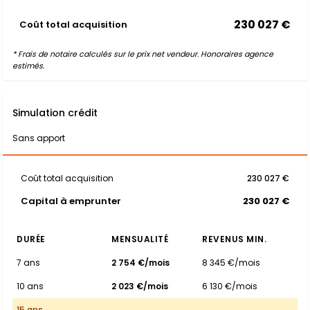
230 027 €
Coût total acquisition
* Frais de notaire calculés sur le prix net vendeur. Honoraires agence
estimés.
Simulation crédit
Sans apport
Coût total acquisition
230 027 €
Capital à emprunter
230 027 €
DURÉE
MENSUALITÉ
REVENUS MIN.
7 ans
2 754 €/mois
8 345 €/mois
10 ans
2 023 €/mois
6 130 €/mois
15 ans