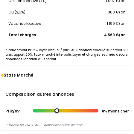
Gestion locative (7%)
1 007 €/an
GLI (2,5%)
360 €/an
Vacance locative
1 199 €/an
Total charges
4 569 €/an
* Rendement brut = loyer annuel / prix FAI. Cashflow calculé sur crédit 20
ans, apport 20%, taux marché interpolé. Loyer et charges estimés depuis
annonces location du secteur.
Stats Marché
Comparaison autres annonces
Prix/m²
8% moins cher
* Maison 5p, DREFFEAC — annonces actives ce mois