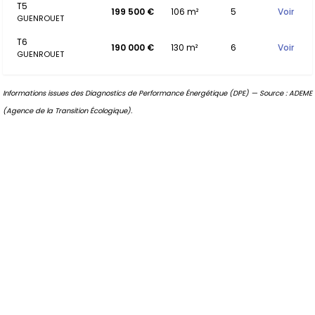
T5
199 500 €
106 m²
5
Voir
GUENROUET
T6
190 000 €
130 m²
6
Voir
GUENROUET
Informations issues des Diagnostics de Performance Énergétique (DPE) — Source : ADEME
(Agence de la Transition Écologique).