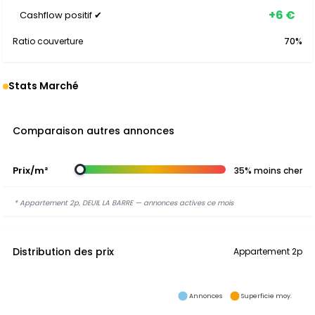
+6 €
Cashflow positif ✔
Ratio couverture
70%
Stats Marché
Comparaison autres annonces
Prix/m²
35% moins cher
* Appartement 2p, DEUIL LA BARRE — annonces actives ce mois
Distribution des prix
Appartement 2p
Annonces
Superficie moy.