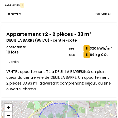
AGENCES
1
#aPYPx
128 500 €
Appartement T2 • 2 pièces • 33 m²
DEUIL LA BARRE (95170) • centre-cote
COPROPRIÉTÉ
320 kWh/m²
E
DPE
10 lots
69 kg CO₂
E
GES
Jardin
VENTE : appartement T2 à DEUIL LA BARRESitué en plein
cœur du centre ville de DEUIL LA BARRE, Un appartement
2 pièces 33.93 m² traversant comprenant: séjour, cuisine
ouverte, chamb...
+
−