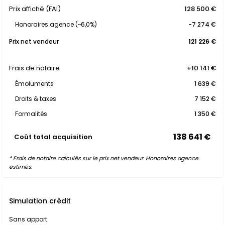
Prix affiché (FAI)
128 500 €
Honoraires agence (~6,0%)
-7 274 €
Prix net vendeur
121 226 €
Frais de notaire
+10 141 €
Émoluments
1 639 €
Droits & taxes
7 152 €
Formalités
1 350 €
138 641 €
Coût total acquisition
* Frais de notaire calculés sur le prix net vendeur. Honoraires agence
estimés.
Simulation crédit
Sans apport