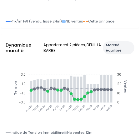
Prix/m² FAI (vendu, lissé 24m)
Nb ventes
Cette annonce
Dynamique
Appartement 2 pièces, DEUIL LA
Marché
marché
BARRE
équilibré
3.0
30
Ventes
Tension
1.0
20
-1.0
10
-3.0
0
Jun 25
Jun 26
Oct 24
Déc 24
Fév 25
Avr 25
Aoû 25
Oct 25
Déc 25
Fév 26
Avr 26
Aoû 26
Aoû 24
Indice de Tension Immobilière
Nb ventes 12m