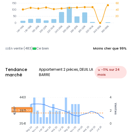
150
60
100
40
50
20
0
160-180k
180-200k
200-220k
220-240k
240-260k
260-280k
280-300k
300-320k
320-340k
340-360k
360-380k
140-160k
En vente (483)
Ce bien
Moins cher que 99%
Tendance
Appartement 2 pièces, DEUIL LA
↘ -11% sur 24
marché
BARRE
mois
4401
4
Ventes
€/m²
Prix annonce
3971
2
3541
0
Jan 25
Jul 25
Jan 26
Jul 26
Nov 24
Mar 25
Mai 25
Sep 25
Nov 25
Mar 26
Mai 26
Sep 24