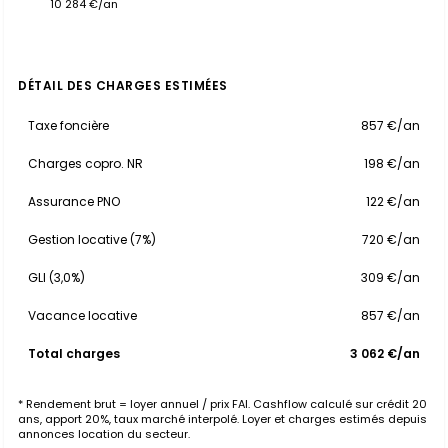
10 284 €/an
DÉTAIL DES CHARGES ESTIMÉES
Taxe foncière
857 €/an
Charges copro. NR
198 €/an
Assurance PNO
122 €/an
Gestion locative (7%)
720 €/an
GLI (3,0%)
309 €/an
Vacance locative
857 €/an
Total charges
3 062 €/an
* Rendement brut = loyer annuel / prix FAI. Cashflow calculé sur crédit 20
ans, apport 20%, taux marché interpolé. Loyer et charges estimés depuis
annonces location du secteur.