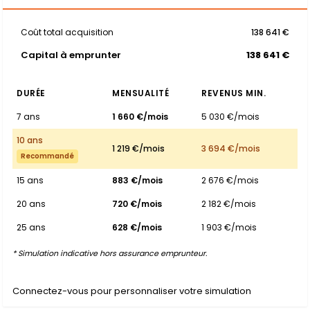
Coût total acquisition
138 641 €
Capital à emprunter
138 641 €
DURÉE
MENSUALITÉ
REVENUS MIN.
7 ans
1 660 €/mois
5 030 €/mois
10 ans
1 219 €/mois
3 694 €/mois
Recommandé
15 ans
883 €/mois
2 676 €/mois
20 ans
720 €/mois
2 182 €/mois
25 ans
628 €/mois
1 903 €/mois
* Simulation indicative hors assurance emprunteur.
Connectez-vous pour personnaliser votre simulation